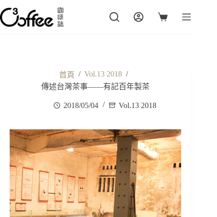
跳
至
購
主
物
要
車
內
容
/
Vol.13 2018
/
首頁
傳述台灣茶事——有記百年製茶
2018/05/04
Vol.13 2018