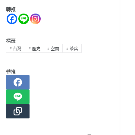
轉推
標籤
#
台灣
#
歷史
#
空間
#
茶葉
轉推