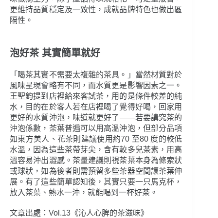
更維持品質穩定及一致性，成就品牌特色也做出區
隔性。
泡好茶 其實簡單就好
「喝茶其實不需要太複雜的茶具。」當然材質對於
風味呈現會略有不同，而水質更是影響因素之一。
王聖鈞提到店裡給來客試茶，用的是條件較差的純
水，目的在於客人若在店裡喝了覺得好喝，回家用
更好的水質沖泡，味道就更好了――若要講究茶的
沖泡係數，茶葉普遍可以用高溫沖泡，但部分品項
如東方美人、花茶則建議使用約70 至80 度的較低
水溫，因為這些茶帶芽尖，含有較多兒茶素，用高
溫容易沖出澀感。茶量建議則視茶葉本身為條索狀
或球狀，如為後者則需預留多些茶器空間讓茶葉伸
展。有了這些簡單認知後，其實只要一只馬克杯，
放入茶葉、熱水一沖，就能喝到一杯好茶。
文章出處：Vol.13《沁人心脾的茶滋味》