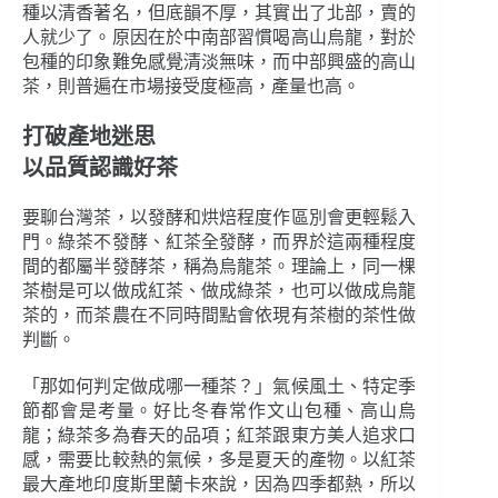
種以清香著名，但底韻不厚，其實出了北部，賣的
人就少了。原因在於中南部習慣喝高山烏龍，對於
包種的印象難免感覺清淡無味，而中部興盛的高山
茶，則普遍在市場接受度極高，產量也高。
打破產地迷思
以品質認識好茶
要聊台灣茶，以發酵和烘焙程度作區別會更輕鬆入
門。綠茶不發酵、紅茶全發酵，而界於這兩種程度
間的都屬半發酵茶，稱為烏龍茶。理論上，同一棵
茶樹是可以做成紅茶、做成綠茶，也可以做成烏龍
茶的，而茶農在不同時間點會依現有茶樹的茶性做
判斷。
「那如何判定做成哪一種茶？」氣候風土、特定季
節都會是考量。好比冬春常作文山包種、高山烏
龍；綠茶多為春天的品項；紅茶跟東方美人追求口
感，需要比較熱的氣候，多是夏天的產物。以紅茶
最大產地印度斯里蘭卡來說，因為四季都熱，所以