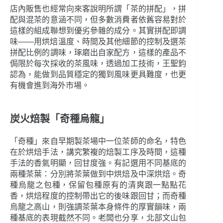
店內販售也經常向來客說明所謂「茶的拼配」，拼
配與混茶的意涵不同，但多數消費者依舊容易對於
這樣的組成聯想到優劣參雜的成分。其實拼配即調
味――用烘焙溫度、時間及其他細節的控制及選茶
拼配比例的調味，琢磨出自家配方，這樣的產品不
侷限於每次採收的茶風味，透過加工技術，王聖鈞
認為，能做到品質穩定的獨到風味更具難度，也更
有機會進到海外市場。
炭火焙製「奇種烏龍」
「奇種」來自早期製茶場中一位茶師的命名，特色
在於烘焙手法，講究繁複的焙製工序及時間，這種
手法的香氣明顯，回甘度強。有記選用不同基底的
兩種茶葉：分別將茶葉做到中烘焙及中深烘焙。奇
種烏龍之包種，保留包種原有的清爽跟一點點花
香，烘焙程度的控制帶出它的後味跟回甘；而奇種
烏龍之高山，則強調茶葉本身條件的厚實韻味，兩
種基底的表現截然不同。老闆也分享，北部文山包