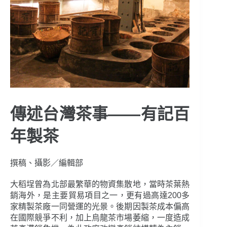
傳述台灣茶事——有記百
年製茶
撰稿、攝影／編輯部
大稻埕曾為北部最繁華的物資集散地，當時茶葉熱
銷海外，是主要貿易項目之一，更有過高達200多
家精製茶廠一同營運的光景。後期因製茶成本偏高
在國際競爭不利，加上烏龍茶市場萎縮，一度造成