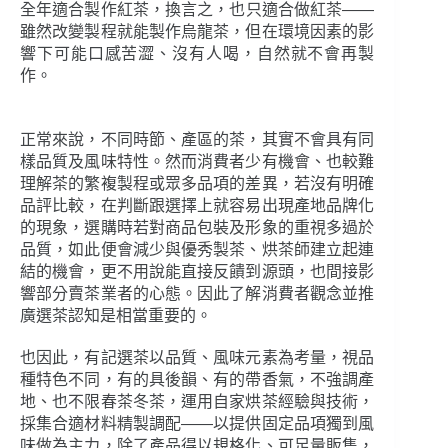
全年適合製作紅茶，換言之，也只適合做紅茶――
雖然改變製程就能製作烏龍茶，但在環境因素的影
響下可能口感苦澀、沒有人喝，自然就不會再製
作。
正常來說，不同時節、產區的茶，其實不會具有同
樣品質及風味特性。然而消費者少有機會、也較難
理解茶的繁複製程或眾多品項的差異，若沒有明確
品評比較，在判斷跟選擇上就容易出現產地品牌化
的現象，選購時若對商品包裝及形象的重視多過於
品質，如此便會減少與優秀製茶、烘茶師建立起連
結的機會，更不用說能直接反饋到源頭，也間接影
響部分賣茶業者的心態。因此了解消費者觀念並推
廣選茶認知是相當重要的。
也因此，有記選茶以品質、風味元素為考量，視品
種特色不同，有的具後韻、有的帶香氣，不強調產
地、也不限春茶冬茶，運用自家烘茶經驗與技術，
採集合適材料精製調配――以提供固定品項獨到風
味做為主力，除了產品得以規格化、可足量販售，