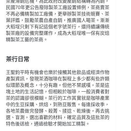
茶產滯銷危機，為此政府改變產銷結構轉為內銷，
民國70年更公告廢除製茶工廠設置條例，茶商賣茶
不再必備精製加工廠備，更舉辦製茶技術競賽、茶
葉評鑑，鼓勵茶農自產自銷，推廣國人喝茶。漸漸
大稻埕只剩下有記這個老字號茶行，還持續讓傳統
製茶廠的設備完整運作，成為大稻埕唯一保有炭焙
精製茶工藝的茶商。
茶行日常
王聖鈞平時有機會也樂於接觸其他飲品或經濟作物
產製資訊，發現茶酒咖啡在製程上多少都有些許類
似環節及概念，十分有趣。但他不禁感嘆，茶是這
塊土地的生活記憶，但相較於咖啡，一般消費者對
茶的認識卻很模糊。茶行的工作其實就是咖啡產業
中的生豆採購、烘焙，到熟豆販售。每逢採收季，
各地茶農做完發酵、殺菁、揉捻、乾燥後，再去挑
選、盲測，選出喜歡的材料，確定品質及這批茶的
特色後送檢，通過檢驗才開始加工精製。