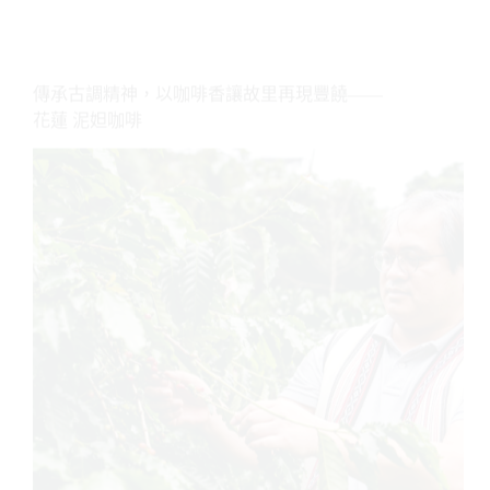
有
花蓮 泥妲咖啡
機
食
安
品
牌
——
花
蓮
玉
里
917
農
場