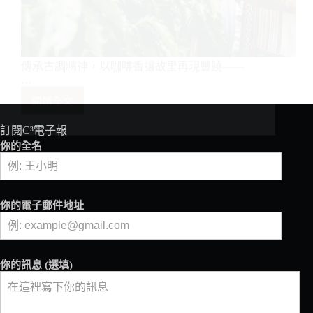
傳承古調精神，以咖啡香讓故里再現豐饒——
…
閱讀全文
傳
承
古
調
精
神，
訂閱C³電子報
以
咖
你的全名
啡
香
讓
故
你的電子郵件地址
里
再
現
豐
你的訊息 (選填)
饒
——
花