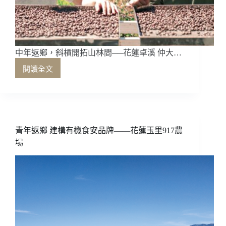
中年返鄉，斜槓開拓山林間──花蓮卓溪 仲大…
閱讀全文
中
年
返
鄉，
斜
槓
青年返鄉 建構有機食安品牌——花蓮玉里917農
開
場
拓
山
林
間
——
花
蓮
卓