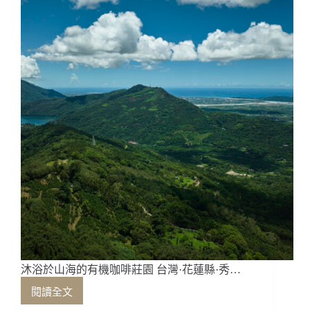
境
挑
戰
的
堅
定
意
志
——
花
蓮
泥
妲
咖
啡
曾
加
如
沐浴於山海的有機咖啡莊園 台灣·花蓮縣·秀…
閱讀全文
沐