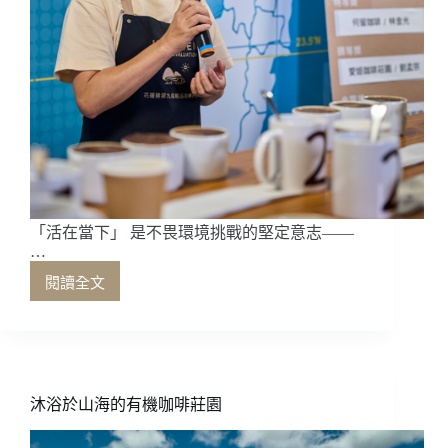
「活在當下」 是不畏環境挑戰的堅定意志——
…
閱讀全文
「活
在
當
下」
是
不
沐浴於山海的有機咖啡莊園
畏
環