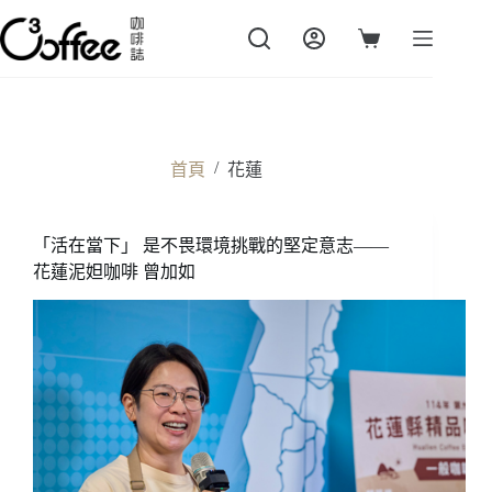
跳
至
購
主
物
要
車
內
容
/
首頁
花蓮
「活在當下」 是不畏環境挑戰的堅定意志——
花蓮泥妲咖啡 曾加如