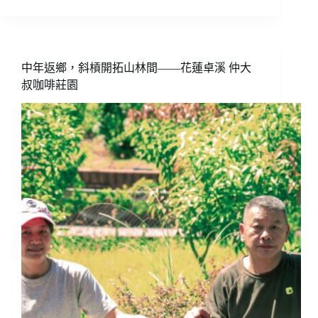
浴
於
山
海
的
中年返鄉，斜槓開拓山林間——花蓮卓溪 仲大
有
叔咖啡莊園
機
咖
啡
莊
園