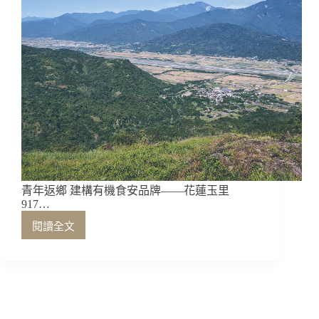
溪
仲
大
叔
咖
啡
莊
園
青年返鄉 建構有機食安品牌——花蓮玉里
917…
閱讀全文
青
年
返
鄉
建
構
傳承古調精神，以咖啡香讓故里再現豐饒——