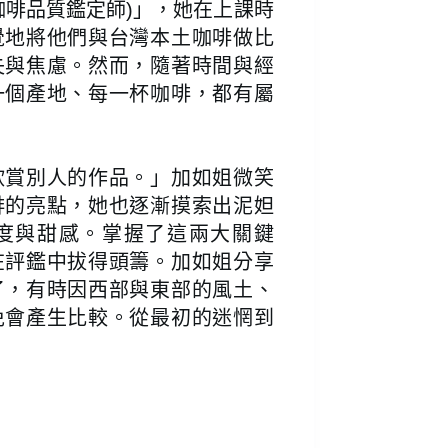
r，咖啡品質鑑定師)」，她在上課時
覺地將他們與台灣本土咖啡做比
失與焦慮。然而，隨著時間與經
一個產地、每一杯咖啡，都有屬
欣賞別人的作品。」加如姐微笑
啡的亮點，她也逐漸摸索出泥妲
度與甜感。掌握了這兩大關鍵
在評鑑中拔得頭籌。加如姐分享
了，有時因西部與東部的風土、
免會產生比較。從最初的迷惘到