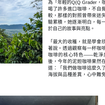
為「年輕的Q(Q Grade
喝了許多進口咖啡，不自
較，那樣的對照曾帶來迷
驗累積，她逐漸明白，每
於自己的故事與亮點。
「最大的收穫，就是學會
著說。透過觀察每一杯咖
咖啡的核心特色——乾淨
後，今年的泥妲咖啡果然
道：「我們做咖啡這麼久
海拔與品種差異，心中難