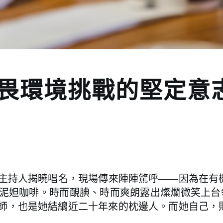
畏環境挑戰的堅定意
主持人揭曉唱名，現場傳來陣陣驚呼——因為在有
泥妲咖啡。時而靦腆、時而爽朗露出燦爛微笑上台領
師，也是她結縭近二十年來的枕邊人。而她自己，