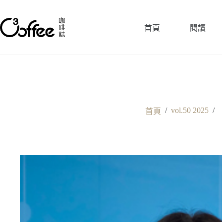
跳
至
首頁
閱讀
主
要
內
容
/
vol.50 2025
/
首頁