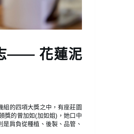
志—— 花蓮泥
機組的四項大獎之中，有座莊園
獎的曾加如(加如姐)，她口中
則是肩負從種植、後製、品管、