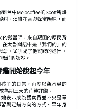
ojocoffee的Scott所烘
的酸甜、淡雅花香與蜂蜜韻味，而
w)的戴醫師，來自艱困的原民背
)」在太魯閣語中是「我們的」的
起念，咖啡成了他實踐的途徑，
有機莊園認證。
評鑑開始說起今年
個孩子的日常，再度以觀察員的
成為期三天的花蓮評鑑。
？她表示成為觀察員並不只是單
學習與定錨方向的方式。早年身