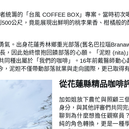
的「台風 COFFEE BOX」專案。當時初次喝到台中M
到500公尺，竟能展現出鮮明的桃李果香、柑橘般
氣。出身花蓮秀林鄉重光部落(舊名巴拉瑙Brana
，因此始終懷抱回饋部落的心願。「泥妲 (nita
共同種出屬於「我們的咖啡」。16年前戴醫師動心
今，泥妲不僅帶動部落就業與走向國際，更已取得
從花蓮縣精品咖啡
加如姐放下農忙與照顧三
身分，與其他評審們共同完
聊到為什麼想擔任觀察員
純的角色轉換，更是一種