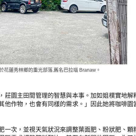
於花蓮秀林鄉的重光部落,舊名巴拉瑙 Branaw。
，莊園主田間管理的智慧與本事。加如姐樸實地解
其他作物，也會有同樣的需求。」因此她將咖啡園
肥一次，並視天氣狀況來調整葉面肥、粉狀肥、顆