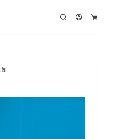
購
物
車
加如