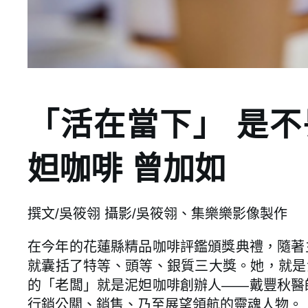
「活在當下」 是不
妲咖啡 曾加如
撰文/吳筱翎 攝影/吳筱翎、集樂樂影像製作
在今年的花蓮縣精品咖啡評鑑頒獎典禮，隨著
就囊括了特等、頭等、銀質三大獎。她，就是
的「老闆」就是泥妲咖啡創辦人——戴豐秋醫
行銷公關、銷售、乃至展望領航的靈魂人物。