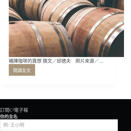
桶陳咖啡的異想 撰文／邱德夫 照片來源／…
閱讀全文
桶
陳
咖
啡
的
異
想
訂閱C³電子報
你的全名