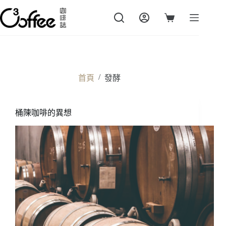
跳
至
購
主
物
要
車
內
容
/
首頁
發酵
桶陳咖啡的異想