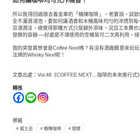
如何讓咖啡均勻充斥桶香？
所以我得回過頭去看金車的「桶陳咖啡」，老實說，試飲
全不灑酒浸泡，要如何讓酒香和木桶風味均勻的滲透到每
忌浸潤法，總覺得那種方式只是額外添味，況且工本費也
發酵的容器──好處是不堪使用的空桶皆可二次再利用，
我的突發異想會是Coffee Next嗎？有沒有酒廠願
法規的Whisky Next呢！
文章出處：Vol.46《COFFEE NEXT…咖啡的未來進行式
轉推
標籤
#
威士忌
#
桶陳咖啡
#
發酵