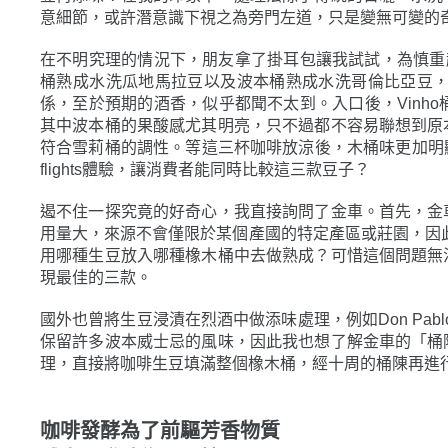
意細節，或許潛意識下視之為旁門左道，只是變無可變的
在不明究理的情況下，朋友拿了掛耳包讓我試試，為慎重起見
桶熟成水洗瓜地馬拉豆以及波本桶熟成水洗哥倫比亞豆
係，至於預期的酒香，似乎都聞不太到。入口後，Vinh
其中波本桶的果酸感尤其明亮，只不過都不容易聯想到原
符合雪莉桶的調性。等這三杯咖啡放涼後，木桶味更加明顯
flights體驗，讓消費者能同時比較這三款豆子？
遏不住一探究竟的好奇心，我直接詢問了金車。首先，金
用量大，來源不會僅限於某個產國的特定產區或莊園，因此包裝
用哪種生豆放入哪種橡木桶中去做熟成？可惜這個問題無
現最佳的三款。
國外也曾將生豆浸漬在烈酒中做添味處理，例如Don Pablo的
保留許多波本威士忌的風味，因此我也想了解金車的「桶
理，直接將咖啡生豆填滿整個橡木桶，經十周的桶陳再進
咖啡發酵為了前驅芳香物質