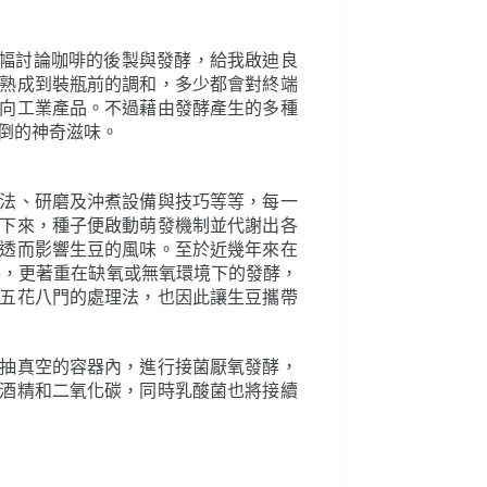
篇幅討論咖啡的後製與發酵，給我啟迪良
熟成到裝瓶前的調和，多少都會對終端
向工業產品。不過藉由發酵產生的多種
顛倒的神奇滋味。
法、研磨及沖煮設備與技巧等等，每一
下來，種子便啟動萌發機制並代謝出各
透而影響生豆的風味。至於近幾年來在
外，更著重在缺氧或無氧環境下的發酵，
五花八門的處理法，也因此讓生豆攜帶
抽真空的容器內，進行接菌厭氧發酵，
酒精和二氧化碳，同時乳酸菌也將接續