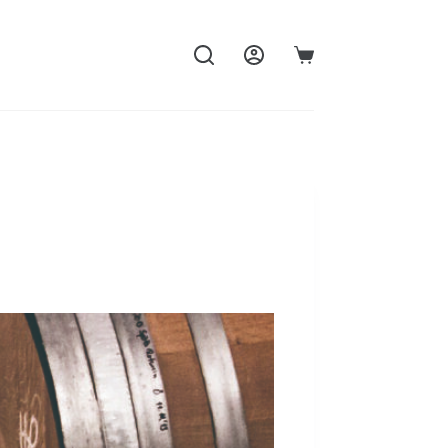
購
物
車