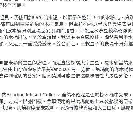
奇技淫巧罷。
，我使用約95℃的水溫，以電子秤控制15:1的水粉比，分別
，都可聞到隱隱約約的木桶氣息，但雪莉桶熟成半水洗曼特寧豆
o桶和波本桶分別呈現差異明顯的酒香，可能是水洗豆較為乾淨
本的木桶風味。至於雪莉桶，我認為融合感極佳，顯然採用半水
，又是另一重感受滋味。綜合而言，三款豆子的表現十分有趣，不知
車並未參與生豆的處理，而是直接採購大宗生豆，橡木桶當然來
上的Variety標示為Various。另一方面，噶瑪蘭的橡木
法得到確切的答案，個人猜測可能是依據風味屬性大致區分後，
Bourbon Infused Coffee，雖然不確定是否於橡木桶
陳」方式。根據回覆，金車使用的是噶瑪蘭威士忌裝瓶後的空橡
行烘焙。烘焙程度並未說明，不過根據乾香氣和入口口感，應屬