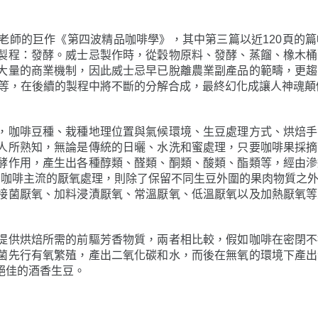
老師的巨作《第四波精品咖啡學》，其中第三篇以近120頁的
製程：發酵。威士忌製作時，從穀物原料、發酵、蒸餾、橡木桶
大量的商業機制，因此威士忌早已脫離農業副產品的範疇，更趨
類、酯類等，在後續的製程中將不斷的分解合成，最終幻化成讓人神魂
，咖啡豆種、栽種地理位置與氣候環境、生豆處理方式、烘焙手
人所熟知，無論是傳統的日曬、水洗和蜜處理，只要咖啡果採摘
酵作用，產生出各種醇類、醛類、酮類、酸類、酯類等，經由滲
品咖啡主流的厭氧處理，則除了保留不同生豆外圍的果肉物質之
接菌厭氧、加料浸漬厭氧、常溫厭氧、低溫厭氧以及加熱厭氧等
提供烘焙所需的前驅芳香物質，兩者相比較，假如咖啡在密閉不
菌先行有氧繁殖，產出二氧化碳和水，而後在無氧的環境下產出
絕佳的酒香生豆。