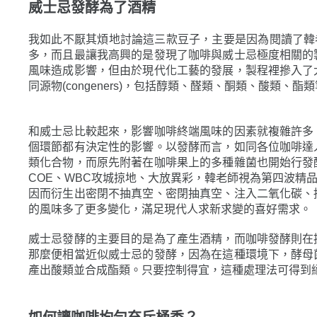
威士忌發酵為了酒精
我如此不厭其煩地討論這三款豆子，主要是因為閱讀了韓
多，而且最讓我高興的是發現了咖啡與威士忌極度相關的
風味造成影響，但由於現代化工藝的發展，製程裡摻入了
同源物(congeners)，包括醇類、醛類、酮類、酸
和威士忌比較起來，影響咖啡終端風味的因素就複雜許多
個環節都有決定性的影響。以發酵而言，如同各位咖啡達
類化合物，而原先附著在咖啡果上的多種雜菌也開始行發
COE、WBC攻城掠地、大放異彩，韓老師視為第四波精
因而衍生出密閉不抽真空、密閉抽真空、注入二氧化碳、
的風味多了更多變化，滿足現代人求新求變的喜好需求。
威士忌發酵的主要目的是為了產生酒精，而咖啡發酵則在
那麼便相當近似威士忌的發酵，因為在這種環境下，酵母
產出酸類並合成酯類。只要控制得宜，這種處理法可得到