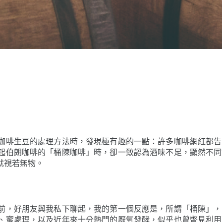
咖啡生豆的處理方法時，發現極有趣的一點：許多咖啡網紅都告
起伯朗咖啡的「桶陳咖啡」時，卻一致認為酒味不足，顯然不同
就視若無物。
前，好朋友與我私下聊起，我的第一個反應是，所謂「桶陳」，
、蜜處理，以及近年來十分熱門的厭氧發酵，似乎也曾瞥見利用