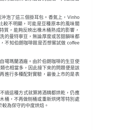
沖泡了這三個掛耳包。香氣上，Vinho
比較不明顯，可能是豆種原本的風味關
的特質，能夠反映出橡木桶熟成的影響，
洗的曼特寧豆，無論厚度或苦甜韻味都
伯朗咖啡館是否想嘗試做 coffee
自噶瑪蘭酒廠。由於伯朗咖啡的生豆使
桶種類也相當多，因此接下來的問題便是該
再進行多種配對實驗，最後上市的是表
中完成，不過這種方式就算將酒精都烘乾，仍應
木桶，不再做刨桶或重新烘烤等特別處
於較為保守的中度烘焙。