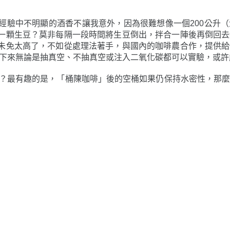
經驗中不明顯的酒香不讓我意外，因為很難想像一個200公升
一顆生豆？莫非每隔一段時間將生豆倒出，拌合一陣後再倒回去
未免太高了，不如從處理法著手，與國內的咖啡農合作，提供給
接下來無論是抽真空、不抽真空或注入二氧化碳都可以實驗，或許
意來玩玩？最有趣的是，「桶陳咖啡」後的空桶如果仍保持水密性，
》