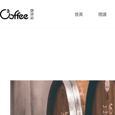
跳
至
首頁
閱讀
主
要
內
容