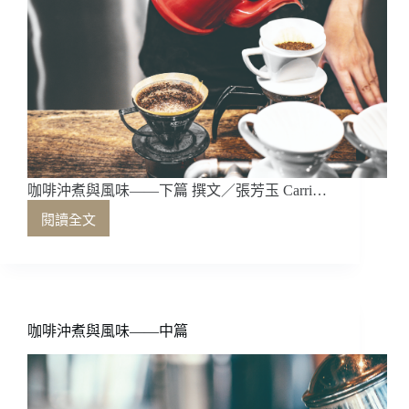
咖啡沖煮與風味——下篇 撰文／張芳玉 Carri…
閱讀全文
咖
啡
沖
煮
與
風
咖啡沖煮與風味——中篇
味
——
下
篇