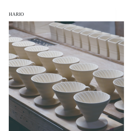
煮
與
風
HARIO
味
——
中
篇