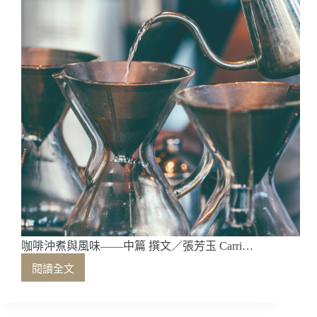
咖啡沖煮與風味——中篇 撰文／張芳玉 Carri…
閱讀全文
咖
啡
沖