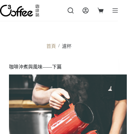
跳
至
購
主
物
要
車
內
容
/
首頁
濾杯
咖啡沖煮與風味——下篇