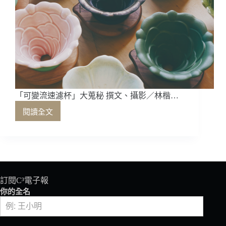
「可變流速濾杯」大蒐秘 撰文、攝影／林楷…
閱讀全文
「可
變
流
速
濾
杯」
大
訂閱C³電子報
蒐
你的全名
秘