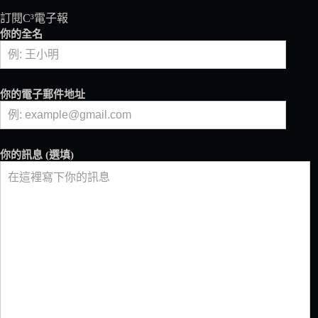
種
訂閱C³電子報
取
你的全名
名
嗎？
聊
品
你的電子郵件地址
種
權
制
度
你的訊息 (選填)
——
下
篇