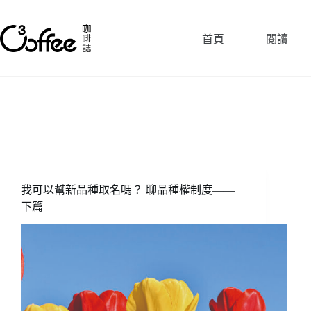
跳
至
首頁
閱讀
主
要
內
容
我可以幫新品種取名嗎？ 聊品種權制度——
下篇