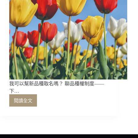
我可以幫新品種取名嗎？ 聊品種權制度——
下…
閱讀全文
我
可
以
幫
新
品