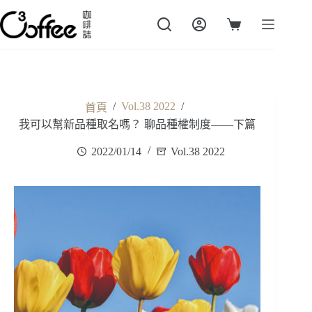
跳
至
購
主
物
要
車
內
容
/
Vol.38 2022
/
首頁
我可以幫新品種取名嗎？ 聊品種權制度——下篇
2022/01/14
Vol.38 2022