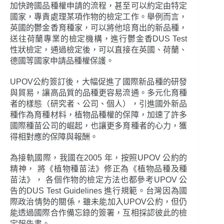
加快跨國品種權申請的流程，甚至可以約定由特定
國家，專責處理某項作物的檢定工作。舉例而言，
英國的鬱金香育種家，可以將他培育出的新品種，
送往荷蘭專業的檢定機構，進行鬱金香DUS Test
性狀檢定，通過檢定後，可以直接在英國、荷蘭、
德國等國家申請品種權保護。
UPOV公約簽訂後，大幅促進了國際新品種的研發
與貿易，讓高品質的品種更容易流通。多元化育種
者的樣態（研究者、公司、個人），引進國外新品
種作為育種材料，植物品種權的保障，加速了許多
國際種苗公司的崛起，也讓更多育種者的心力，獲
得相對應的保障與報酬。
為接軌國際，我國在2005 年，按照UPOV 公約的
精神， 將《植物種苗法》修正為《植物品種及種
苗法》， 各個作物的檢定方法也都參考UPOV 公
告的DUS Test Guidelines 進行規範。台灣因為國
際政治情勢的關係，雖未能加入UPOV公約，但仍
能透過國際合作備忘錄的簽署，互相採認彼此的檢
定報告書。