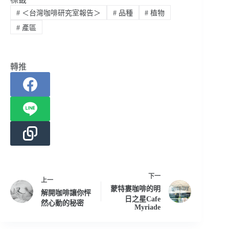
#
＜台灣咖啡研究室報告＞
#
品種
#
植物
#
產區
轉推
下一
上一
蒙特婁咖啡的明
解開咖啡讓你怦
日之星Cafe
然心動的秘密
Myriade