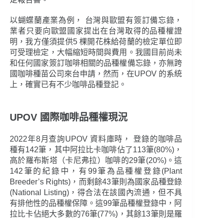
以蝴蝶蘭產業為例， 台灣與歐盟有簽訂備忘錄，
業者只要向歐盟國家提出在台灣取得的品種權證
明，我方僅須提供5 棵開花株給荷蘭的檢定單位即
可受理檢定，大幅縮短時間與費用。我國目前尚未
和任何國家簽訂咖啡相關的品種權備忘錄，亦無跨
國咖啡種苗公司來台申請，然而，在UPOV 的系統
上，確實已有不少咖啡品種登記。
UPOV 國際咖啡品種權現況
2022年8月查詢UPOV 資料庫時， 登錄的咖啡品
種有142筆，其中阿拉比卡咖啡佔了113筆(80%)，
高於羅布斯塔（卡尼弗拉）咖啡的29筆(20%)。這
142筆的紀錄中，有99筆為品種權登錄(Plant
Breeder’s Rights)，而剩餘43筆則為國家品種登錄
(National Listing)，得合法在該國內流通，但不具
有排他性的品種權保障。這99筆品種權登錄中，阿
拉比卡佔絕大多數的76筆(77%)，其餘13筆則是羅