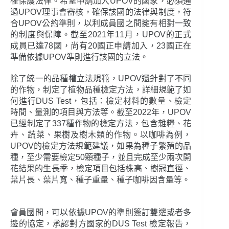
權保護法律。希望申請加入UPOV的國家，必須通
過UPOV理事會審核，確保該國的法律與制度，符
合UPOV公約準則，以利成員國之間擁有相對一致
的制度與保障。截至2021年11月，UPOV的正式
成員已達78國，尚有20國正申請加入，23國正在
準備依據UPOV準則進行該國的立法。
除了統一的品種權立法規範，UPOV還針對了不同
的作物，制定了植物品種檢定方法，詳細規範了如
何進行DUS Test，包括：檢定材料的數量、檢定
時間、量測的項目與方法等。截至2022年，UPOV
已經制定了337種作物的檢定方法，包含雜糧、花
卉、蔬菜、果樹及樹木類的作物。以咖啡為例，
UPOV的檢定方法規範建議，如果為種子繁殖的品
種，至少需要檢定50顆種子，並且完成至少兩次開
花結果的生長季，檢定項目包括株高、樹冠直徑、
葉片長、葉片寬、種子重量、種子咖啡因含量等。
會員國間，可以依據UPOV的準則簽訂雙邊或者多
邊的協定，承認對方國家的DUS Test 檢定報告，