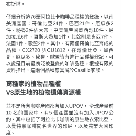
布斯塔。
仔細分析這76筆阿拉比卡咖啡品種權的登錄，以南
美洲產國：哥倫比亞24件、巴西21件、厄瓜多2
件、秘魯2件佔大宗，中美洲產國墨西哥10件、尼
加拉瓜6件、哥斯大黎加1件，其餘則是肯亞7件、
法國1件、歐盟2件。其中，有兩個哥倫比亞育成的
品種，CX2720 與CU1812，在哥倫比亞、墨西
哥、厄瓜多、秘魯、歐盟皆有進行品種權登記，可
以說是目前最廣泛被登錄的咖啡品種，根據有限的
資料指出，這兩個品種應當屬於Castillo家族。
育種家的植物品種權
VS原生地的植物遺傳資源權
並不是所有咖啡產國都有加入UPOV， 全球產量前
10 名的國家中，有5 個產國並沒有加入UPOV公
約，其中包括了阿拉比卡咖啡的原生地衣索比亞、
以曼特寧咖啡聞名世界的印尼，以及農業大國印
度。