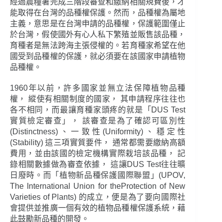
經過農糧署完成三階段審查和繳納相關規費後，才
能取得在台灣的品種權保護。然而，品種權為屬地
主義，意思是在台灣申請的品種權，保護範圍僅止
於台灣，假使國外有心人私下繁殖並販售該品種，
育種者是無法跨海主張侵權的。若育種家希望在他
國受到品種權的保護，就必須要在該國家申請植物
品種權。
1960年以前，許多國家並無立法保障植物品種
權， 縱使有相關制度的國家， 其申請程序往往也
各不相同，而最讓育種家頭疼的就是「DUS Test
實質檢定審查」， 該審查是為了確認可區別性
(Distinctness)、一致性(Uniformity)、穩定性
(Stability) 這三項實質要件， 通常都需要繳納高額
費用，並由該國的檢定機構實際栽培該品種， 記
錄相關數據做為審查依據， 這讓DUS Test往往曠
日廢時。而「植物新品種保護國際聯盟」(UPOV,
The International Union for theProtection of New
Varieties of Plants) 的成立，便是為了要向國際社
會提供並推廣一個有效的植物品種權保護系統，藉
此鼓勵新品種的開發。