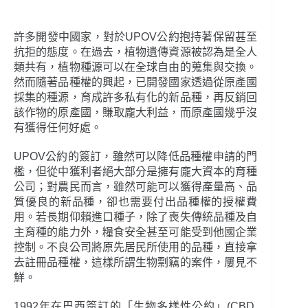
許多開發中國家，對於UPOV公約抱持著保留甚至
抗拒的態度。在過去，植物遺傳資源被認為是全人
類共有，植物種源可以在全球自由的蒐集與交換。
然而隨著品種權的興起，已開發國家透過從原產國
採集的種源，育成許多私有化的新品種，再反銷回
該作物的原產國，賺取龐大利益，而原產國幾乎沒
有獲得任何好處。
UPOV公約的簽訂，雖然可以降低品種權申請的門
檻，但從中獲利者絕大部分是擁有龐大資本的育種
公司；對農民而言，雖然可能可以獲得產量高、品
質優良的新品種，卻也需要付出品種權的授權費
用。若長期仰賴進口種子，除了喪失傳統品種及自
主育種的能力外，糧食安全甚至可能受到他國企業
控制。不良公司將原先居民所使用的品種，直接拿
去註冊品種權，這樣所謂生物剽竊的案件，屢見不
鮮。
1992年在巴西簽訂的「生物多樣性公約」(CBD,