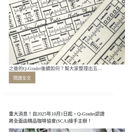
之後的Q-Grader後續如何？幫大家整理出五…
閱讀全文
之
後
的
Q-
Grader
後
重大消息！自2025年10月1日起，Q-Grader認證
續
將全面由精品咖啡協會(SCA)接手主辦！
如
何？