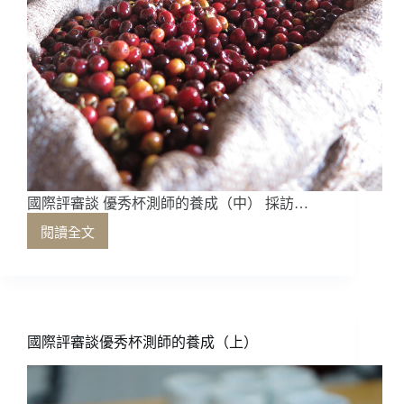
國際評審談 優秀杯測師的養成（中） 採訪…
閱讀全文
國
際
評
審
談
優
國際評審談優秀杯測師的養成（上）
秀
杯
測