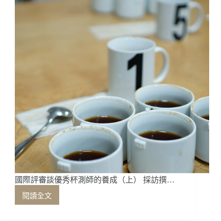
師
的
養
成
（中）
國際評審談優秀杯測師的養成（上） 採訪撰…
閱讀全文
國
際
評