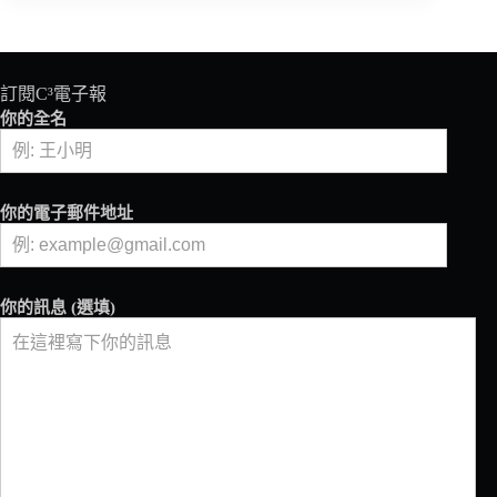
審
談
優
秀
訂閱C³電子報
杯
你的全名
測
師
的
養
你的電子郵件地址
成
（上）
你的訊息 (選填)