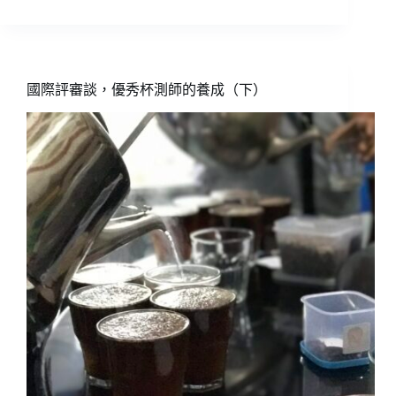
大
消
息！
自
2025
國際評審談，優秀杯測師的養成（下）
年
10
月
1
日
起，
Q-
Grader
認
證
將
全
面
由
精
品
咖