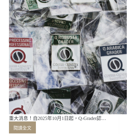
幫
大
家
整
理
出
五
大
重
點
重大消息！自2025年10月1日起，Q-Grader認…
閱讀全文
重