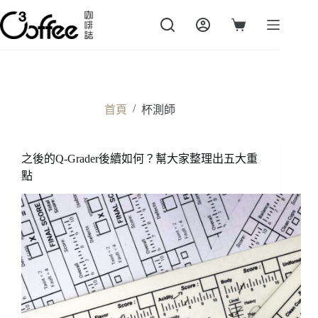
跳
至
購
主
物
要
車
內
容
/
首頁
杯測師
之後的Q-Grader後續如何？幫大家整理出五大重
點