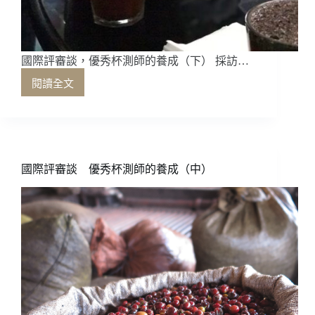
啡
協
會
(SCA)
國際評審談，優秀杯測師的養成（下） 採訪…
接
手
閱讀全文
國
主
際
辦！
評
審
談，
優
國際評審談 優秀杯測師的養成（中）
秀
杯
測
師
的
養
成
（下）