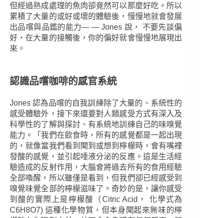
但經過熟成處理的魚肉卻竟然可以那麼好吃。所以
累積了大量的或好或壞的體驗後，慢慢地就會發展
出品嚐與品鑑的能力― ― Jones 說， 不要先談偏
好，在大量的接觸後，你的偏好就會慢慢地展現出
來。
認識品嚐咖啡的感官系統
Jones 認為品嚐的自我訓練除了大量的、系統性的
感受體驗外，接下來還要對人類感受方式有深入及
科學性的了解與探討、有系統地訓練自己的味嗅覺
能力。「我們在飲食時，所有的感覺都是一起出現
的，就像當我們看到聞到或想到檸檬時，會有嘴裡
發酸的感覺，並引起唾液分泌的反應。這是生活經
驗造成的反射作用，大腦會將過去所有的食用經驗
全部喚醒，所以雖僅是看到，但我們卻已經感受到
嗅覺味覺全部的檸檬滋味了。奇妙的是，讓你感受
到酸的實際上是檸檬酸（Citric Acid， 化學式為
C6H8O7) 這種化學物質，但本身聞起來無味的檸