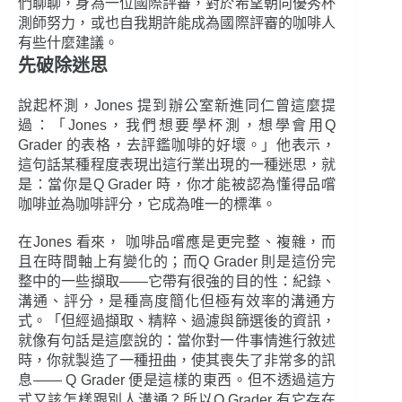
們聊聊，身為一位國際評審，對於希望朝向優秀杯
測師努力，或也自我期許能成為國際評審的咖啡人
有些什麼建議。
先破除迷思
說起杯測，Jones 提到辦公室新進同仁曾這麼提
過：「Jones，我們想要學杯測，想學會用Q
Grader 的表格，去評鑑咖啡的好壞。」他表示，
這句話某種程度表現出這行業出現的一種迷思，就
是：當你是Q Grader 時，你才能被認為懂得品嚐
咖啡並為咖啡評分，它成為唯一的標準。
在Jones 看來， 咖啡品嚐應是更完整、複雜，而
且在時間軸上有變化的；而Q Grader 則是這份完
整中的一些擷取――它帶有很強的目的性：紀錄、
溝通、評分，是種高度簡化但極有效率的溝通方
式。「但經過擷取、精粹、過濾與篩選後的資訊，
就像有句話是這麼說的：當你對一件事情進行敘述
時，你就製造了一種扭曲，使其喪失了非常多的訊
息―― Q Grader 便是這樣的東西。但不透過這方
式又該怎樣跟別人溝通？所以Q Grader 有它存在