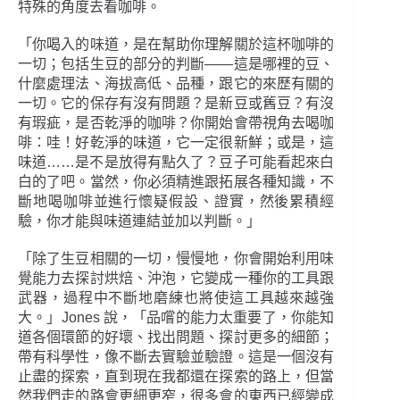
特殊的角度去看咖啡。
「你喝入的味道，是在幫助你理解關於這杯咖啡的
一切；包括生豆的部分的判斷――這是哪裡的豆、
什麼處理法、海拔高低、品種，跟它的來歷有關的
一切。它的保存有沒有問題？是新豆或舊豆？有沒
有瑕疵，是否乾淨的咖啡？你開始會帶視角去喝咖
啡：哇！好乾淨的味道，它一定很新鮮；或是，這
味道……是不是放得有點久了？豆子可能看起來白
白的了吧。當然，你必須精進跟拓展各種知識，不
斷地喝咖啡並進行懷疑假設、證實，然後累積經
驗，你才能與味道連結並加以判斷。」
「除了生豆相關的一切，慢慢地，你會開始利用味
覺能力去探討烘焙、沖泡，它變成一種你的工具跟
武器，過程中不斷地磨練也將使這工具越來越強
大。」Jones 說，「品嚐的能力太重要了，你能知
道各個環節的好壞、找出問題、探討更多的細節；
帶有科學性，像不斷去實驗並驗證。這是一個沒有
止盡的探索，直到現在我都還在探索的路上，但當
然我們走的路會更細更窄，很多會的東西已經變成