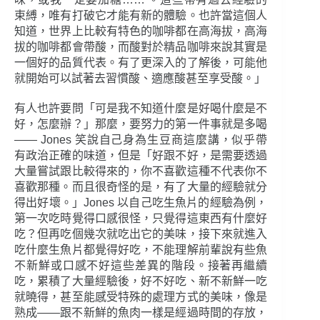
束縛，唯有打破它才能有新的體驗。也許當這個人
知道，世界上比較有特色的咖啡都在高海拔，高海
拔的咖啡都會帶酸，而酸對於精品咖啡來說其實是
一個好的品質代表。有了更深入的了解後，可能他
就開始可以試著去習慣酸、適應酸甚至享受酸。」
有人也許要問「可是我不知道什麼是好喝什麼是不
好，怎麼辦？」那麼，要努力的第一件事就是多喝
―― Jones 笑說自己身為生豆商這麼講，似乎帶
有政治正確的味道，但是「好跟不好，是需要透過
大量嘗試跟比較得來的，你不喜歡這種不代表你不
喜歡那種。而且很奇怪的是，有了大量的經驗就分
得出好壞。」Jones 以自己吃生魚片的經驗為例，
第一次吃時覺得口感很怪，只覺得這東西有什麼好
吃？但再吃個幾次就吃出它的美味，接下來就進入
吃什麼生魚片都覺得好吃，不能理解前輩說有些魚
不新鮮或口感不好這些差異的階段。接著再繼續
吃，累積了大量經驗後，好不好吃、新不新鮮一吃
就曉得，甚至能感受特殊的處理方式的美味，像是
熟成――跟不新鮮的魚肉一樣是經過時間的存放，