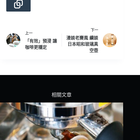
下一
上一
漫談老賽風 續談
「有效」預浸 讓
日本昭和玻璃真
咖啡更穩定
空壺
相關文章