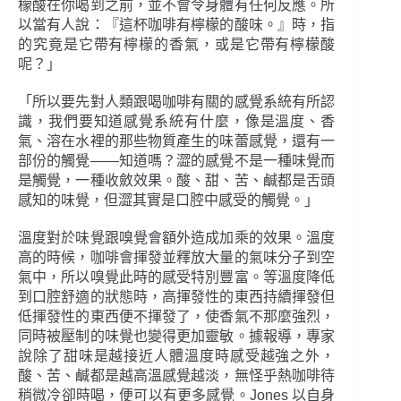
檬酸在你喝到之前，並不會令身體有任何反應。所
以當有人說：『這杯咖啡有檸檬的酸味。』時，指
的究竟是它帶有檸檬的香氣，或是它帶有檸檬酸
呢？」
「所以要先對人類跟喝咖啡有關的感覺系統有所認
識，我們要知道感覺系統有什麼，像是溫度、香
氣、溶在水裡的那些物質產生的味蕾感覺，還有一
部份的觸覺――知道嗎？澀的感覺不是一種味覺而
是觸覺，一種收斂效果。酸、甜、苦、鹹都是舌頭
感知的味覺，但澀其實是口腔中感受的觸覺。」
溫度對於味覺跟嗅覺會額外造成加乘的效果。溫度
高的時候，咖啡會揮發並釋放大量的氣味分子到空
氣中，所以嗅覺此時的感受特別豐富。等溫度降低
到口腔舒適的狀態時，高揮發性的東西持續揮發但
低揮發性的東西便不揮發了，使香氣不那麼強烈，
同時被壓制的味覺也變得更加靈敏。據報導，專家
說除了甜味是越接近人體溫度時感受越強之外，
酸、苦、鹹都是越高溫感覺越淡，無怪乎熱咖啡待
稍微冷卻時喝，便可以有更多感覺。Jones 以自身