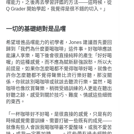
嚐能力，之後再去學習評鑑的方法――這時候，從
Q Grader 開始學起，我覺得是很不錯的切入。」
一切的基礎絕對是品嚐
希望增進品嚐能力的初學者，Jones 建議首先要回
歸到「我們為什麼要喝咖啡」這件事。好咖啡應該
能讓人享樂，喝下後會很直接純粹的產生「好好喝
喔」的這種感覺，而不應為賦新辭強說愁。所以大
前提是，如果你怎麼喝都不覺得咖啡好喝，就像也
許你怎麼聽都不覺得聲樂比流行樂好聽，那沒關
係，你就該別喝咖啡或就該去聽流行樂。當然，喝
咖啡也像欣賞聲樂，稍微受過訓練的人更能在聽出
好聽之餘，感受到關於技巧、難度、情感這些細微
的東西。
「一杯咖啡好不好喝，是很直接的感覺，只是有的
時候感覺需要訓練、需要打破一些既有的成見――
就像有些人會說我喝咖啡最不愛酸味，或我不愛苦
味，或我一定要加糖…… 。這些帶有過去經驗的