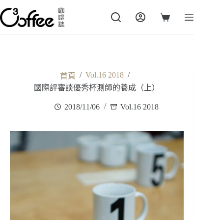
跳
至
購
主
物
要
車
內
容
/
Vol.16 2018
/
首頁
國際評審談優秀杯測師的養成（上）
2018/11/06
Vol.16 2018