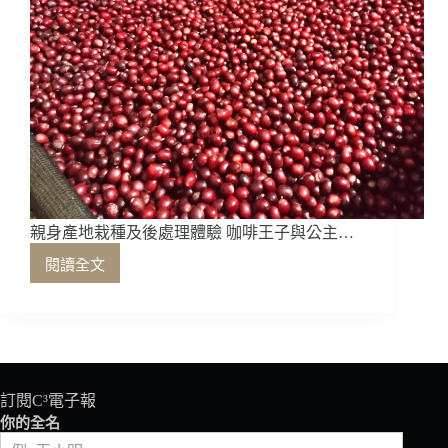
親身產地栽種及後處理體驗 咖啡王子與公主…
閱讀全文
親
身
產
地
栽
種
及
訂閱C³電子報
後
你的全名
處