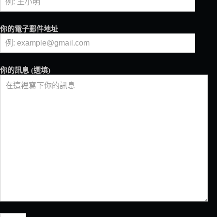
理
體
驗
你的電子郵件地址
咖
啡
王
子
你的訊息 (選填)
與
公
主
談
台
灣
咖
啡
豆
處
理
法