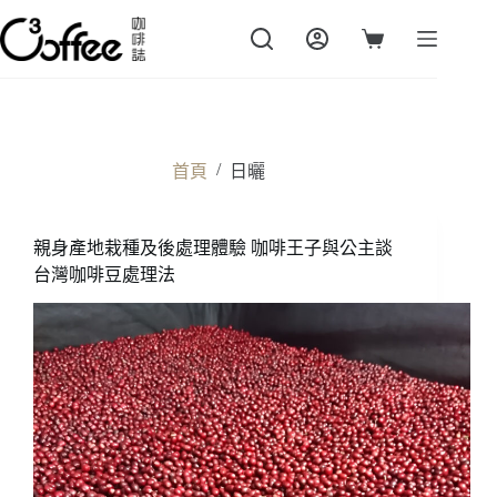
跳
至
購
主
物
要
車
內
容
/
首頁
日曬
親身產地栽種及後處理體驗 咖啡王子與公主談
台灣咖啡豆處理法