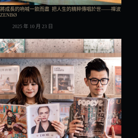
將成長的吶喊一飲而盡 把人生的精粹傳唱於世——禪波
ZENBØ
2025 年 10 月 23 日