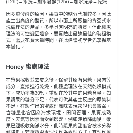
(12hr)→水洗→加水發酵(12hr)→加水洗淨→乾燥
因多重發酵的原因，果實中的糖分代謝較多，因此
產生出高度的酸質，所以市面上所販售的肯亞式水
洗處理法的產品，多半具有明亮的酸質。但此種處
理法的可控變因過多，要實驗出最適最佳的製程模
式，需要花費大量時間，在此建議初學者先掌握基
本變化。
Honey 蜜處理法
在漿果採收並去皮之後，保留其原有果糖、果肉等
成分，直接進行乾燥，此種處理法在天然乾燥模式
下，成功率為30%。重點在於其中的果糖含量，如
果漿果的糖分不足，代表可供其產生反應的原物料
不足，在製作出的蜜處理風味表現來說也會較弱。
含糖量也會因為海拔環境、田間管理、果實成熟
度、天氣等因素而受到影響。例如連續降雨後，漿
果已經吸收飽滿水分，此時漿果的甜度會被水分稀
釋降低，若選擇蜜處理法作為處理方式，其製作風