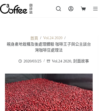
跳
至
購
主
物
要
車
內
容
/
Vol.24 2020
/
首頁
親身產地栽種及後處理體驗 咖啡王子與公主談台
灣咖啡豆處理法
2020/03/25
Vol.24 2020
,
封面故事