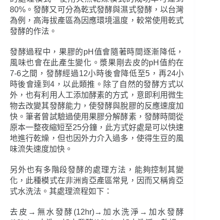
80%。發酵又可分為乾式發酵與濕式發酵，以台灣
為例，高海拔產區為因應環境溫度，較常使用乾式
發酵的作法。
發酵過程中，果膠的pH值會隨著時間逐漸降低，
風味也會在此產生變化。漿果剛去皮的pH值約在
7-6之間，發酵經過12小時後會降低至5，再24小
時後會達到4，以此類推。除了自然的發酵方式以
外，也有利用人工添加酵素的方式，意即利用微生
物去改變其發酵能力，使發酵與脫膠的反應速度加
快。筆者曾試驗過使用果膠分解酵素，發酵時間從
原本一整夜縮短至25分鐘，此方式好處是可以快速
地進行乾燥，但也因外力介入過多，使得生豆的風
味流失速度加快。
另外也有多階段發酵的處理方法，能夠控制其變
化，此種模式在非洲肯亞產區常見，因而又稱肯亞
式水洗法。其處理流程如下：
去皮→無水發酵(12hr)→加水洗淨→加水發酵