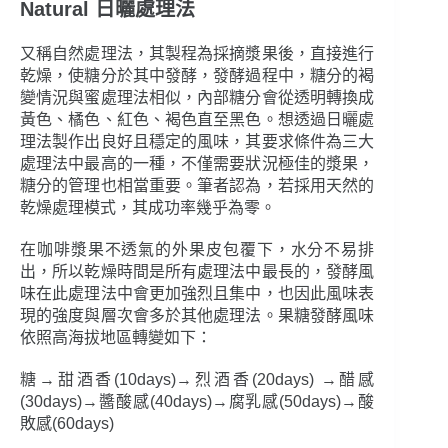
Natural 日曬處理法
又稱自然處理法，其製程為採摘漿果後，直接進行
乾燥，使糖分於其中發酵，發酵過程中，糖分的褐
變情況與蜜處理法相似，內部糖分會從透明轉換成
黃色、橘色、紅色、褐色直至黑色。想透過日曬處
理法製作出良好且穩定的風味，其要求條件為三大
處理法中最高的一種，不僅需要狀況極佳的漿果，
糖分的管理也相當重要。筆者認為，若採用天然的
乾燥處理模式，其成功率幾乎為零。
在咖啡漿果不透氣的外果皮包覆下，水分不易排
出，所以乾燥時間是所有處理法中最長的，發酵風
味在此處理法中會更加強烈且集中，也因此風味表
現的強度與層次會多於其他處理法。果糖發酵風味
依照高海拔地區轉變如下：
糖→甜酒香(10days)→烈酒香(20days) →醋感
(30days)→醬酸感(40days)→腐乳感(50days)→酸
敗感(60days)