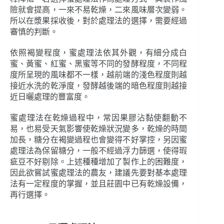
險就會提高，一來不易乾燥，二來風味層次變弱。
所以在漿果採收後，對於處理法的選擇，需要經過
審慎的判斷。
依照褐變程度，蜜處理法依其外觀，有細分成白
蜜、黃蜜、紅蜜、黑蜜等不同的發酵程度，不同程
度所呈現的風味都不一樣，越前端的淺色程度則越
接近水洗的乾淨度，發酵越後端的暗色程度則越接
近日曬處理的豐富度。
蜜處理法在乾燥過程中，常因果膠沾黏使翻動不
易，也易受天氣影響使乾燥狀況變多，乾燥的時間
加長，糖分在褐變過程也會變得不好掌控，另因蜜
處理法為保留糖分，一般不經過浮力篩選，使得瑕
疵豆不好剔除。上述種種增加了製作上的困難度，
因此欲嘗試蜜處理法的農友，建議先要對基本處理
法有一定程度的掌握，並且莊園中已有乾燥設備，
再行選擇。