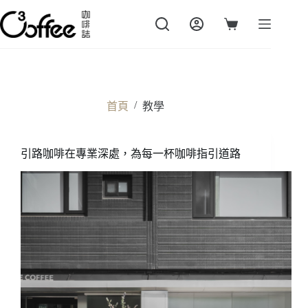
跳
至
購
主
物
要
車
內
容
/
首頁
教學
引路咖啡在專業深處，為每一杯咖啡指引道路