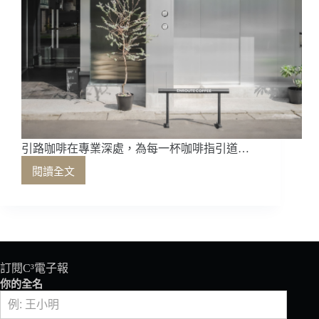
引路咖啡在專業深處，為每一杯咖啡指引道…
閱讀全文
引
路
咖
啡
在
專
業
訂閱C³電子報
深
你的全名
處，
為