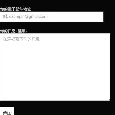
每
一
你的電子郵件地址
杯
咖
啡
指
你的訊息 (選填)
引
道
路