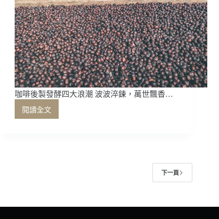
觀
察
咖啡後製發酵四大浪潮 波波淬鍊，萬世飄香…
閱讀全文
咖
啡
後
製
發
酵
下一頁
四
大
浪
潮
波