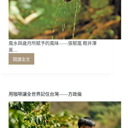
文
化
風水與歲月所賦予的風味——張郁嵐 輕井澤
蒸…
閱讀全文
風
水
與
歲
月
所
用咖啡讓全世界記住台灣——方政倫
賦
予
的
風
味
——