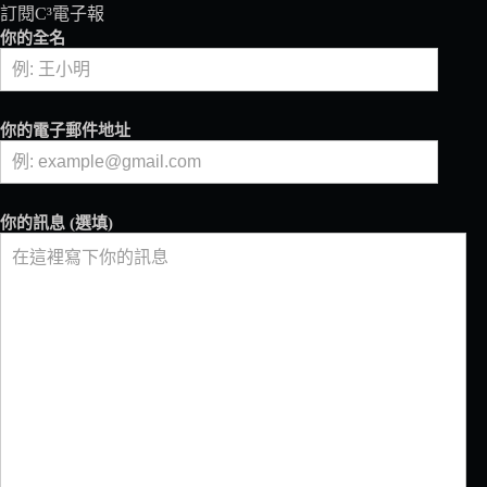
訂閱C³電子報
波
你的全名
淬
鍊，
萬
世
飄
你的電子郵件地址
香
你的訊息 (選填)