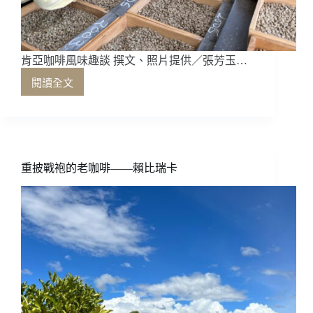
看
見
臺
灣
肯亞咖啡風味趣談 撰文、照片提供／張芳玉…
閱讀全文
肯
亞
咖
啡
風
味
重披戰袍的老咖啡——賴比瑞卡
趣
談