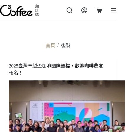
跳
至
購
主
物
要
車
內
容
/
首頁
後製
2025臺灣卓越盃咖啡國際競標，歡迎咖啡農友
報名！