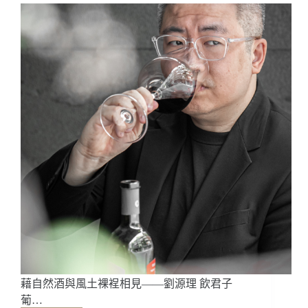
——
賴
比
瑞
卡
藉自然酒與風土裸裎相見——劉源理 飲君子
葡…