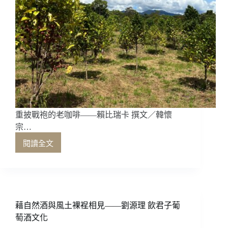
重披戰袍的老咖啡——賴比瑞卡 撰文／韓懷
宗…
閱讀全文
重
披
戰
袍
的
老
藉自然酒與風土裸裎相見——劉源理 飲君子葡
咖
萄酒文化
啡