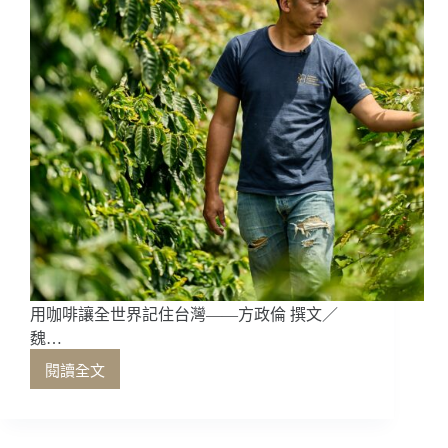
張
郁
嵐
輕
井
澤
蒸
餾
酒
製
造
株
式
會
社
用咖啡讓全世界記住台灣——方政倫 撰文／
魏…
閱讀全文
用
咖
啡
讓