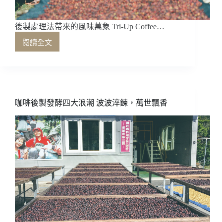
後製處理法帶來的風味萬象 Tri-Up Coffee…
閱讀全文
後
製
處
理
法
帶
咖啡後製發酵四大浪潮 波波淬鍊，萬世飄香
來
的
風
味
萬
象
Tri-
Up
Coffee
的
產
地