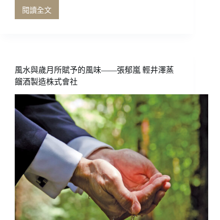
閱讀全文
藉
自
然
酒
與
風
風水與歲月所賦予的風味——張郁嵐 輕井澤蒸
土
餾酒製造株式會社
裸
裎
相
見
——
劉
源
理
飲
君
子
葡
萄
酒