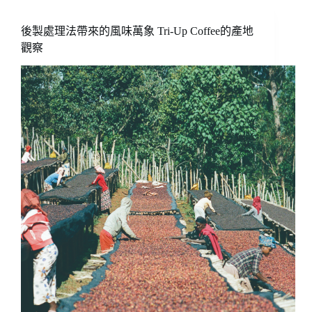
全
世
後製處理法帶來的風味萬象 Tri-Up Coffee的產地
界
觀察
記
住
台
灣
——
方
政
倫