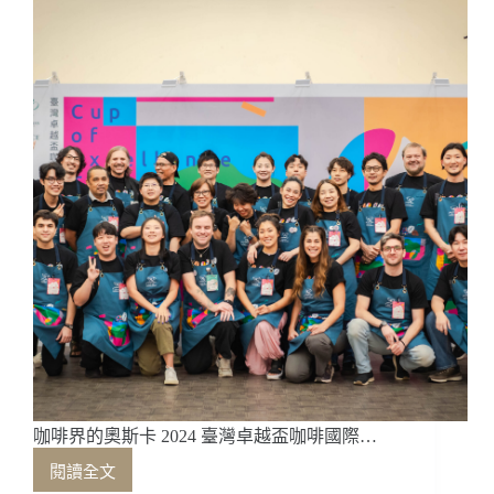
際
競
標，
歡
迎
咖
啡
農
友
報
名！
咖啡界的奧斯卡 2024 臺灣卓越盃咖啡國際…
閱讀全文
咖