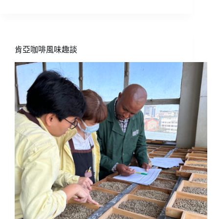
啡
界
的
奧
斯
肯亞咖啡風味趣談
卡
2024
臺
灣
卓
越
盃
咖
啡
國
際
競
標
讓
世
界