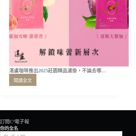
湛盧咖啡推出2025莊園精品濾掛，不論去哪…
閱讀全文
湛
盧
咖
啡
推
出
2025
訂閱C³電子報
莊
你的全名
園