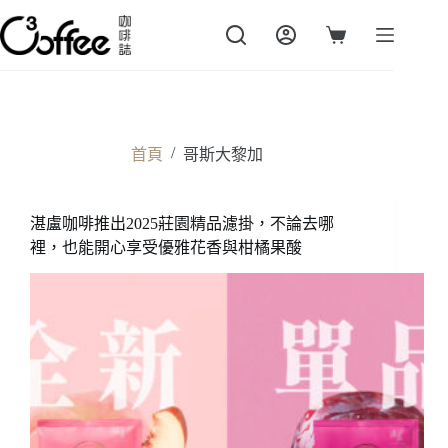
跳
至
購
主
物
要
車
內
容
/
首頁
哥斯大黎加
湛盧咖啡推出2025莊園精品濾掛，不論去哪
裡，也能開心享受優雅花香與柑橘果酸