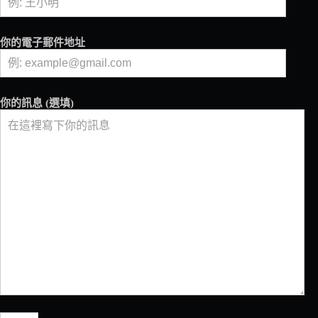
精
品
濾
你的電子郵件地址
掛，
不
論
去
你的訊息 (選填)
哪
裡，
也
能
開
心
享
受
優
雅
花
香
與
柑