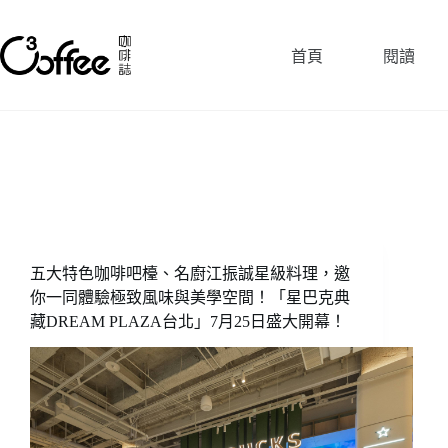
跳
至
首頁
閱讀
主
要
內
容
五大特色咖啡吧檯、名廚江振誠星級料理，邀
你一同體驗極致風味與美學空間！「星巴克典
藏DREAM PLAZA台北」7月25日盛大開幕！