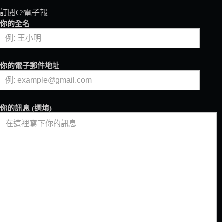
吧
訂閱C³電子報
檯、
你的全名
名
廚
江
振
你的電子郵件地址
誠
星
級
料
你的訊息 (選填)
理，
邀
你
一
同
體
驗
極
致
風
味