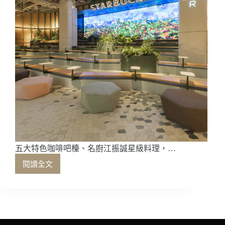
五大特色咖啡吧檯、名廚江振誠星級料理，…
閱讀全文
五
大
特
色
咖
啡