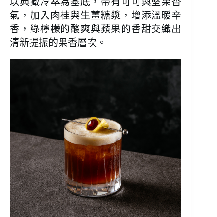
以典藏冷萃為基底，帶有可可與堅果香
氣，加入肉桂與生薑糖漿，增添溫暖辛
香，綠檸檬的酸爽與蘋果的香甜交織出
清新提振的果香層次。