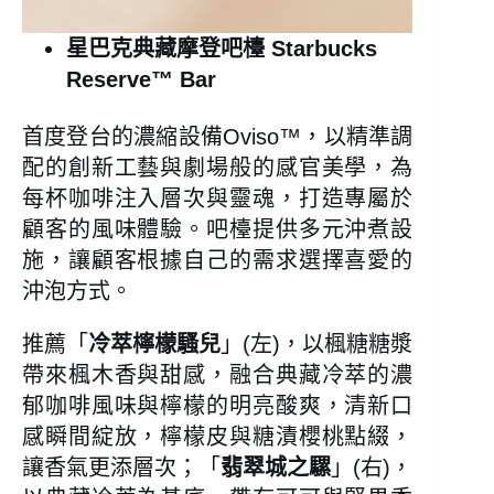
星巴克典藏摩登吧檯 Starbucks
Reserve™ Bar
首度登台的濃縮設備Oviso™，以精準調
配的創新工藝與劇場般的感官美學，為
每杯咖啡注入層次與靈魂，打造專屬於
顧客的風味體驗。吧檯提供多元沖煮設
施，讓顧客根據自己的需求選擇喜愛的
沖泡方式。
推薦「
冷萃檸檬騷兒
」(左)，以楓糖糖漿
帶來楓木香與甜感，融合典藏冷萃的濃
郁咖啡風味與檸檬的明亮酸爽，清新口
感瞬間綻放，檸檬皮與糖漬櫻桃點綴，
讓香氣更添層次；「
翡翠城之騾
」(右)，