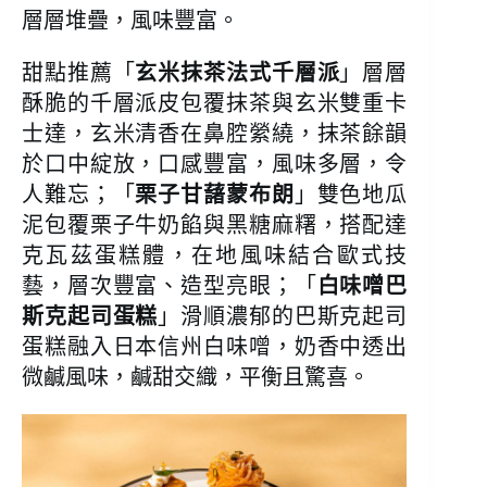
層層堆疊，風味豐富。
甜點推薦「
玄米抹茶法式千層派
」層層
酥脆的千層派皮包覆抹茶與玄米雙重卡
士達，玄米清香在鼻腔縈繞，抹茶餘韻
於口中綻放，口感豐富，風味多層，令
人難忘；「
栗子甘藷蒙布朗
」雙色地瓜
泥包覆栗子牛奶餡與黑糖麻糬，搭配達
克瓦茲蛋糕體，在地風味結合歐式技
藝，層次豐富、造型亮眼；「
白味噌巴
斯克起司蛋糕
」滑順濃郁的巴斯克起司
蛋糕融入日本信州白味噌，奶香中透出
微鹹風味，鹹甜交織，平衡且驚喜。