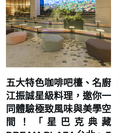
五大特色
咖啡
吧檯、名廚
江振誠星級料理，邀你一
同體驗極致風味與美學空
間！「星巴克典藏