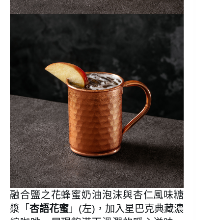
融合鹽之花蜂蜜奶油泡沫與杏仁風味糖
漿「
杏語花蜜
」(左)，加入星巴克典藏濃