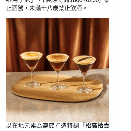
啡馬丁尼」。(供應時間1800~0200)*禁
止酒駕，未滿十八歲禁止飲酒。
以在地元素為靈感打造特調「
松高拾壹