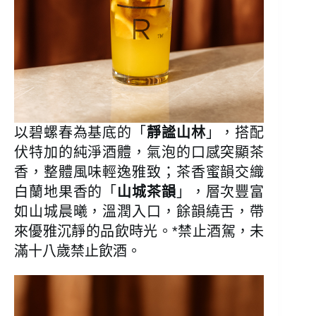
以碧螺春為基底的「
靜謐山林
」，搭配
伏特加的純淨酒體，氣泡的口感突顯茶
香，整體風味輕逸雅致；茶香蜜韻交織
白蘭地果香的「
山城茶韻
」，層次豐富
如山城晨曦，溫潤入口，餘韻繞舌，帶
來優雅沉靜的品飲時光。*禁止酒駕，未
滿十八歲禁止飲酒。