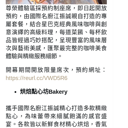
尊榮體驗區採預約制座席，即日起開放
預約，由國際名廚江振誠親自打造的專
屬套餐，結合星巴克經典風味咖啡與創
意演繹的高級料理，每道菜餚、每杯飲
品皆經過巧妙搭配，呈現豐富的風味層
次與藝術美感，匯聚最完整的咖啡美食
體驗與精緻服務細節。
開幕期間開放限量席次，預約網址：
https://reurl.cc/VWD5R6
烘焙點心坊Bakery
攜手國際名廚江振誠精心打造多款精緻
點心，為味蕾帶來細膩飽滿的感官盛
宴。各款皆以新鮮食材精心烘焙，香氣