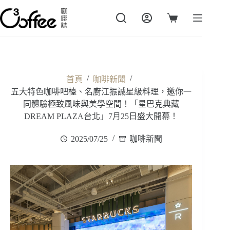
跳
至
購
主
物
要
車
內
容
/
/
首頁
咖啡新聞
五大特色咖啡吧檯、名廚江振誠星級料理，邀你一
同體驗極致風味與美學空間！「星巴克典藏
DREAM PLAZA台北」7月25日盛大開幕！
2025/07/25
咖啡新聞