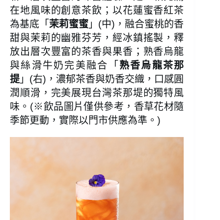
在地風味的創意茶飲；以花蓮蜜香紅茶
為基底「
茉莉蜜蜜
」(中)，融合蜜桃的香
甜與茉莉的幽雅芬芳，經冰鎮搖製，釋
放出層次豐富的茶香與果香；熟香烏龍
與絲滑牛奶完美融合「
熟香烏龍茶那
提
」(右)，濃郁茶香與奶香交織，口感圓
潤順滑，完美展現台灣茶那堤的獨特風
味。(※飲品圖片僅供參考，香草花材隨
季節更動，實際以門市供應為準。)