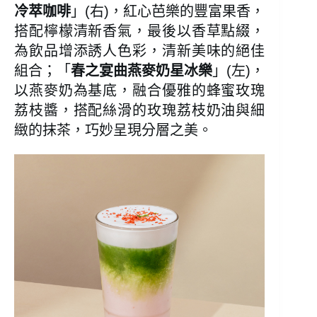
冷萃咖啡
」(右)，紅心芭樂的豐富果香，
搭配檸檬清新香氣，最後以香草點綴，
為飲品增添誘人色彩，清新美味的絕佳
組合；「
春之宴曲燕麥奶星冰樂
」(左)，
以燕麥奶為基底，融合優雅的蜂蜜玫瑰
荔枝醬，搭配絲滑的玫瑰荔枝奶油與細
緻的抹茶，巧妙呈現分層之美。