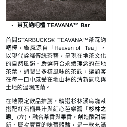
茶瓦納吧檯 TEAVANA™ Bar
首間STARBUCKS® TEAVANA™茶瓦納
吧檯，靈感源自「Heaven of Tea」，
以現代詮釋傳統茶藝，呈現在地茶文化
的自然風韻。嚴選符合永續理念的在地
茶葉，調製出多樣風味的茶飲，讓顧客
在每一口中感受在地山林的清新氣息與
土地的溫潤底蘊。
在地限定飲品推薦，精選杉林溪烏龍茶
搭配紅石榴果汁與紅心芭樂醬「
杉林之
戀
」(左)，融合茶香與果香，創造酸甜清
新、層次豐富的味蕾體驗，是一款充滿