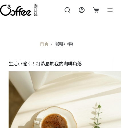
跳
至
購
主
物
要
車
內
容
/
首頁
咖啡小物
生活小確幸！打造屬於我的咖啡角落