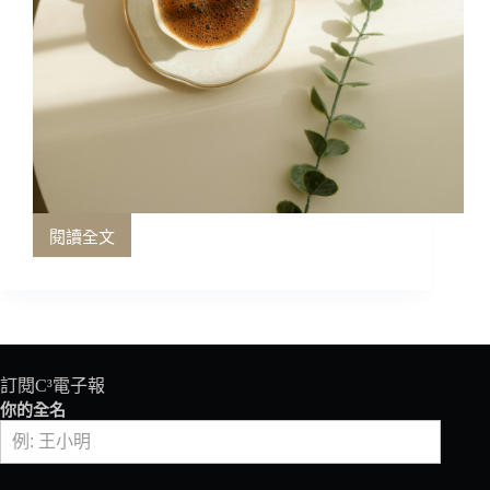
閱讀全文
生
活
小
確
幸！
打
造
訂閱C³電子報
屬
你的全名
於
我
的