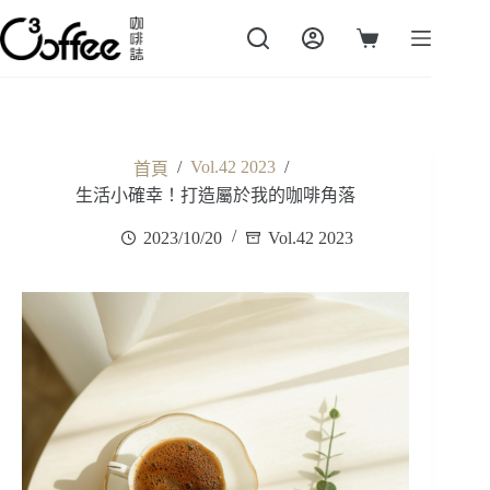
跳
至
購
主
物
要
車
內
容
/
Vol.42 2023
/
首頁
生活小確幸！打造屬於我的咖啡角落
2023/10/20
Vol.42 2023