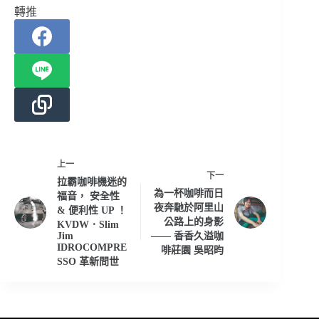
轉推
上一
下一
拉霸咖啡機迷的
為一杯咖啡而日
福音， 安全性
夜奔馳於阿里山
& 便利性 UP ！
公路上的身影
KVDW．Slim
Jim
—— 香香久溢咖
IDROCOMPRE
啡莊園 吳昭昀
SSO 革新問世