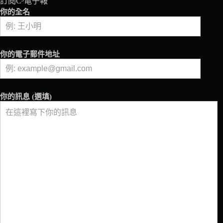
訂閱C³電子報
給
你的全名
愛
呷
滴
滴
你的電子郵件地址
的
你
WUnique
Pâtisserie
你的訊息 (選填)
吳
一
無
二
法
式
甜
點