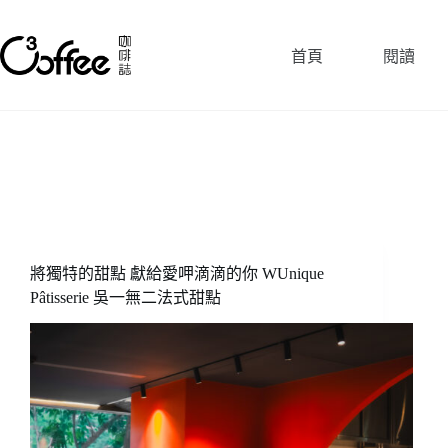
跳
至
首頁
閱讀
主
要
內
容
將獨特的甜點 獻給愛呷滴滴的你 WUnique
Pâtisserie 吳一無二法式甜點