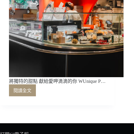
將獨特的甜點 獻給愛呷滴滴的你 WUnique P…
閱讀全文
將
獨
特
的
甜
點
獻