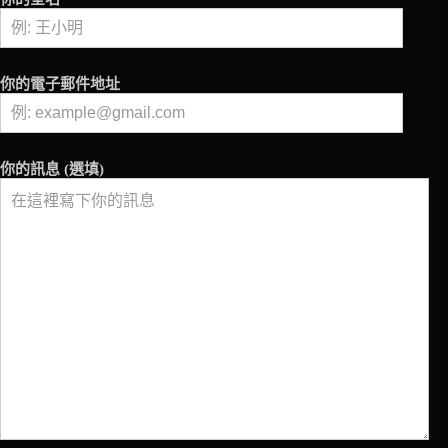
專
門
店
Branch
你的電子郵件地址
Coffee
Roasters
開
幕！
你的訊息 (選填)
一
次
滿
足
從
選
豆、
烘
豆
到
沖
煮、
品