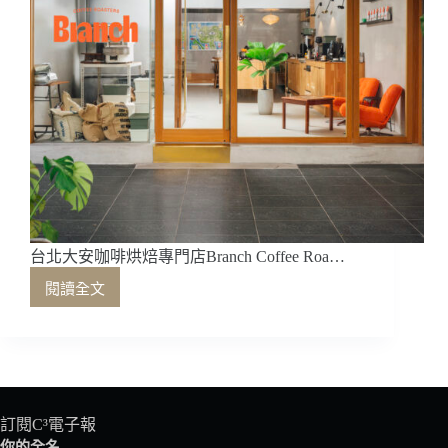
台北大安咖啡烘焙專門店Branch Coffee Roa…
閱讀全文
台
北
大
安
咖
啡
烘
訂閱C³電子報
焙
你的全名