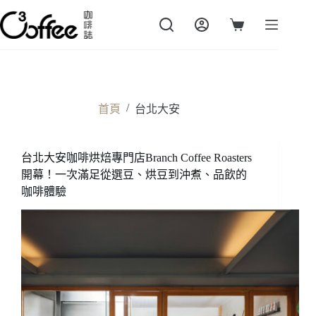
跳
至
購
主
物
要
車
內
容
/
首頁
台北大安
台北大安咖啡烘焙專門店Branch Coffee Roasters
開幕！一次滿足從選豆、烘豆到沖煮、品飲的
咖啡體驗