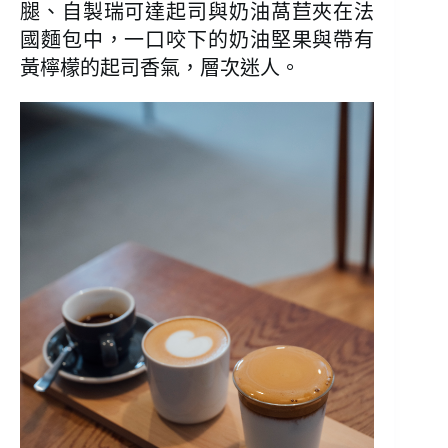
腿、自製瑞可達起司與奶油萵苣夾在法
國麵包中，一口咬下的奶油堅果與帶有
黃檸檬的起司香氣，層次迷人。