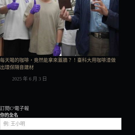
每天喝的咖啡，竟然能拿來蓋牆？！臺科大用咖啡渣做
出環保隔音建材
2025 年 6 月 3 日
訂閱C³電子報
你的全名