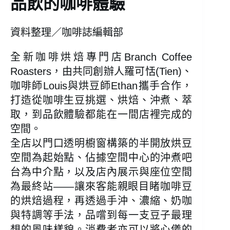
品飲的咖啡體驗
資料整理／咖啡誌編輯部
全新咖啡烘焙專門店Branch Coffee
Roasters，由共同創辦人羅可恬(Tien)、
咖啡師Louis與烘豆師Ethan攜手合作，
打造從咖啡生豆挑選、烘焙、沖煮、萃
取，到品飲體驗都能在一間店裡完成的
空間。
全店以門口透明櫥窗構築的半開放烘豆
空間為起始點、佔據空間中心的沖煮吧
台為中介點，以及店內展示與座位空間
為最終站——讓來客能親眼目睹咖啡豆
的烘焙過程，再透過手沖、濃縮、奶咖
與特調等手法，品嚐到每一支豆子最理
想的風味樣貌。消費者亦可以將心儀的