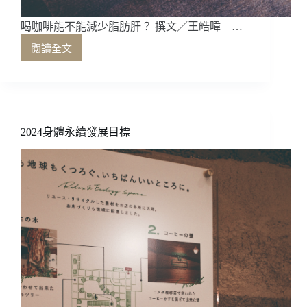
喝咖啡能不能減少脂肪肝？ 撰文／王皓暐 …
閱讀全文
喝
咖
啡
能
不
能
2024身體永續發展目標
減
少
脂
肪
肝？