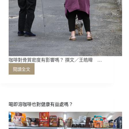
咖啡對骨質密度有影響嗎？ 撰文／王皓暐 …
閱讀全文
咖
啡
對
骨
質
密
喝即溶咖啡也對健康有益處嗎？
度
有
影
響