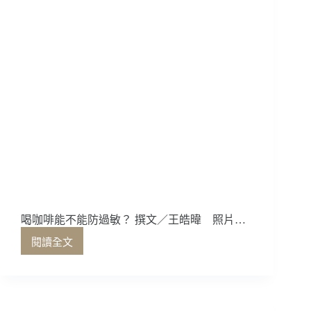
喝咖啡能不能防過敏？ 撰文／王皓暐 照片…
閱讀全文
喝
咖
啡
能
不