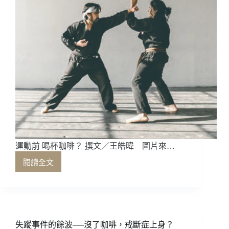
運動前 喝杯咖啡？ 撰文／王皓暐 圖片來…
閱讀全文
運
動
前
喝
杯
咖
失蹤事件的餘波──沒了咖啡，戒斷症上身？