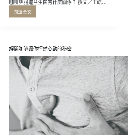
咖啡與腸道益生菌有什麼關係？ 撰文／王皓…
閱讀全文
咖
啡
與
腸
道
益
解開咖啡讓你怦然心動的秘密
生
菌
有
什
麼
關
係？