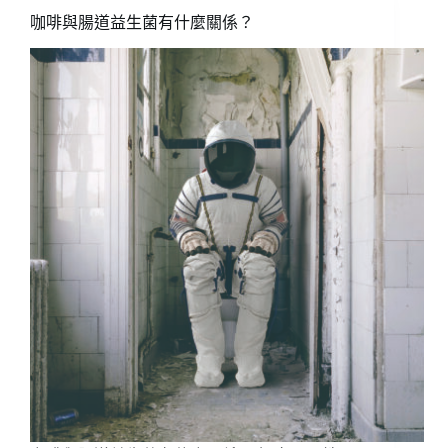
能
咖啡與腸道益生菌有什麼關係？
防
過
敏？