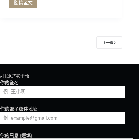
閱讀全文
失
蹤
事
件
的
餘
下一頁
波
──
沒
了
咖
訂閱C³電子報
啡，
戒
你的全名
斷
症
上
身？
你的電子郵件地址
你的訊息 (選填)