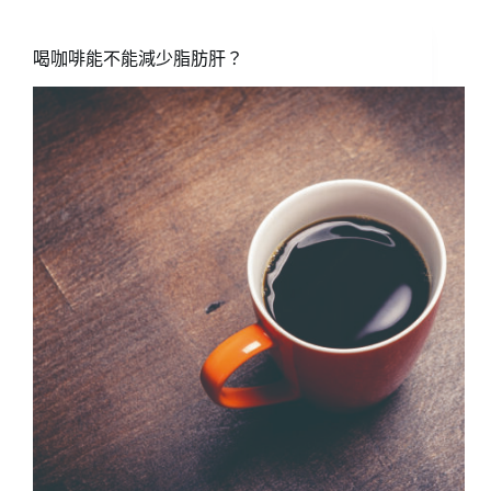
咖
啡
也
喝咖啡能不能減少脂肪肝？
對
健
康
有
益
處
嗎？