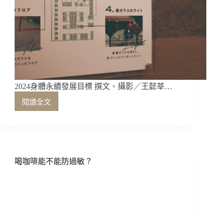
2024身體永續發展目標 撰文、攝影／王懿莘…
閱讀全文
2024
身
體
永
續
發
喝咖啡能不能防過敏？
展
目
標