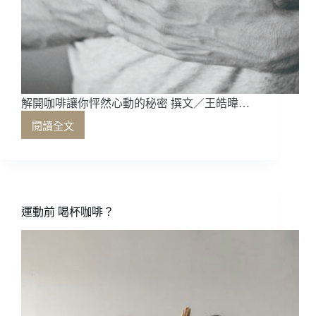
解開咖啡讓你怦然心動的秘密 撰文／王皓暐…
閱讀全文
解
開
咖
啡
讓
你
運動前 喝杯咖啡？
怦
然
心
動
的
秘
密