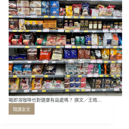
嗎？
喝即溶咖啡也對健康有益處嗎？ 撰文／王皓…
閱讀全文
喝
即
溶