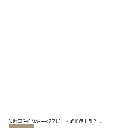
啡？
失蹤事件的餘波──沒了咖啡，戒斷症上身？ …