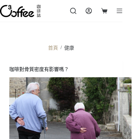
跳
至
購
主
物
要
車
內
容
/
首頁
健康
咖啡對骨質密度有影響嗎？