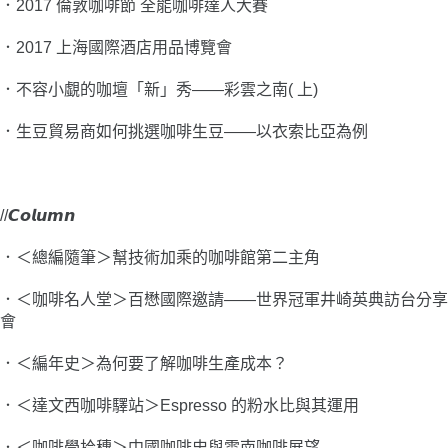
．
2017 倫敦咖啡節 全能咖啡達人大賽
．
2017 上海國際酒店用品博覽會
．
不容小覷的咖壇「新」秀——
彩雲之南( 上)
．
生豆貿易商如何挑選咖啡生豆——
以衣索比亞為例
//𝘾𝙤𝙡𝙪𝙢𝙣
．＜總編隨筆＞幫技術加乘的咖啡館第二主角
．＜咖啡名人堂＞百懋國際邀請——
世界冠軍井崎英典訪台分享
會
．＜編年史＞為何要了解咖啡生產成本？
．＜達文西咖啡驛站＞Espresso 的粉水比與其運用
．＜咖啡學拾穗＞中國咖啡史與雲南咖啡展望