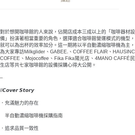
數
量
對於想開咖啡館的人來說，佔開店成本三成以上的「咖啡器材設
備」扮演著相當重要的角色，選擇適合咖啡館營運模式的機型，
就可以為出杯的效率加分。這一期將以半自動濃縮咖啡機為主，
為大家專訪Milkglider、GABEE.、COFFEE FLAIR、HAUSINC
COFFEE、Mojocoffee、Fika Fika陽光店、4MANO CAFFÉ民
生店等共七家咖啡館的設備採購心得大公開。
–
//𝘾𝙤𝙫𝙚𝙧 𝙎𝙩𝙤𝙧𝙮
．
充滿魅力的存在
半自動濃縮咖啡機採購指南
．
追求品質一致性