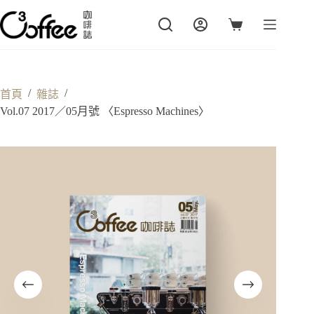
跳
至
購
主
物
要
車
內
容
/
/
首頁
雜誌
Vol.07 2017／05月號 〈Espresso Machines〉