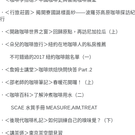
．＜行旅莊園＞ 揭開寮國謎樣面紗——
波羅芬高原咖啡探訪
行
．＜開啟咖啡世界之窗＞回歸原點，再訪尼加拉瓜（上）
．＜朵兒的咖啡旅行＞紐約在地咖啡人的私房推薦
不可錯過的2017 紐約咖啡館名單（一）
．＜詹姆士講堂＞咖啡烘焙快問快答 Part .2
．＜邵老師的咖啡筆記＞春暖花開囉！（上）
．＜咖啡百科＞了解沖煮咖啡用水（二）
SCAE 水質手冊 MEASURE,AIM,TREAT
．＜後現代咖啡札記＞如何訓練自己的嗅味覺？（下）
．＜講茶道＞東京茶空間見習