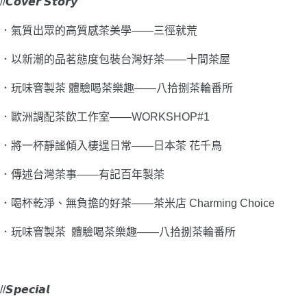
//𝘾𝙤𝙫𝙚𝙧 𝙎𝙩𝙤𝙧𝙮
．
氣質出眾的高質感茶美學――三徑就荒
．
以新潮的品茗態度包裝台灣好茶――十間茶屋
．
玩味窨製茶 體驗喝茶樂趣――八拾捌茶輪番所
．
歐洲調配茶飲工作室――WORKSHOP#1
．
將一杯靜謐傾入棲遑日常――日本茶 花千鳥
．
傳述台灣茶事――有記百年製茶
．
喝杯乾淨、無負擔的好茶――茶米店 Charming Choice
．
玩味窨製茶 體驗喝茶樂趣――八拾捌茶輪番所
//𝙎𝙥𝙚𝙘𝙞𝙖𝙡