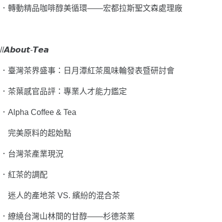
．
轉動精品咖啡醇美循環――
宏都拉斯聖文森處理廠
//𝘼𝙗𝙤𝙪𝙩-𝙏𝙚𝙖
．
臺灣茶界盛事：
日月潭紅茶風味輪發表暨研討會
．
茶葉感官品評：
專業人才能力鑑定
．
Alpha Coffee & Tea
完美原料的起始點
．
台灣茶產業現況
．
紅茶的調配
迷人的產地茶 VS. 繽紛的混合茶
．繚繞台灣山林間的甘醇――杉德茶業