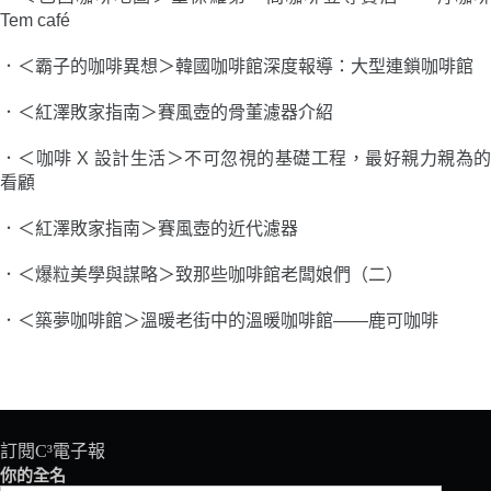
Tem café
．＜霸子的咖啡異想＞韓國咖啡館深度報導：大型連鎖咖啡館
．＜紅澤敗家指南＞賽風壺的骨董濾器介紹
．＜咖啡 X 設計生活＞不可忽視的基礎工程，最好親力親為的
看顧
．＜紅澤敗家指南＞賽風壺的近代濾器
．＜爆粒美學與謀略＞致那些咖啡館老闆娘們（二）
．＜築夢咖啡館＞溫暖老街中的溫暖咖啡館——鹿可咖啡
訂閱C³電子報
你的全名