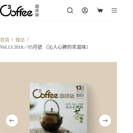
跳
至
購
主
物
要
車
內
容
/
/
首頁
雜誌
Vol.13 2018／05月號 〈沁人心脾的茶滋味〉