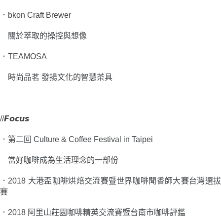
．
bkon Craft Brewer
關於萃取的操控與想像
．
TEAMOSA
時尚品茗 發揚文化的智慧茶具
//𝙁𝙤𝙘𝙪𝙨
．
第二回 Culture & Coffee Festival in Taipei
當好咖啡成為生活理念的一部份
．
2018 大港盃咖啡烘焙交流賽暨世界咖啡聞香師大賽台灣選
賽
．
2018 阿里山莊園咖啡精英交流賽暨台南市咖啡評鑑