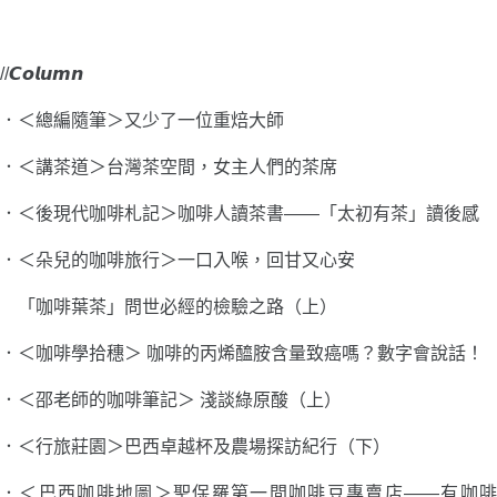
//𝘾𝙤𝙡𝙪𝙢𝙣
．＜總編隨筆＞又少了一位重焙大師
．＜講茶道＞台灣茶空間，女主人們的茶席
．＜後現代咖啡札記＞咖啡人讀茶書——「太初有茶」讀後感
．＜朵兒的咖啡旅行＞一口入喉，回甘又心安
「咖啡葉茶」問世必經的檢驗之路（上）
．＜咖啡學拾穗＞ 咖啡的丙烯醯胺含量致癌嗎？數字會說話！
．＜邵老師的咖啡筆記＞ 淺談綠原酸（上）
．＜行旅莊園＞巴西卓越杯及農場探訪紀行（下）
．＜巴西咖啡地圖＞聖保羅第一間咖啡豆專賣店——有咖啡