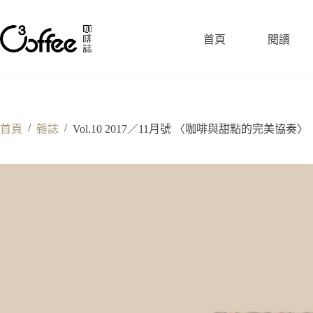
跳
至
首頁
閱讀
主
要
內
容
/
/
首頁
雜誌
Vol.10 2017／11月號 〈咖啡與甜點的完美協奏〉