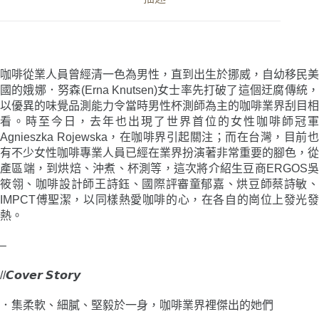
啡
產
業
揚
起
咖啡從業人員曾經清一色為男性，直到出生於挪威，自幼移民美
的
國的娥娜．努森(Erna Knutsen)女士率先打破了這個迂腐傳統，
溫
以優異的味覺品測能力令當時男性杯測師為主的咖啡業界刮目相
柔
看。時至今日，去年也出現了世界首位的女性咖啡師冠軍
力
Agnieszka Rojewska，在咖啡界引起關注；而在台灣，目前也
量〉
有不少女性咖啡專業人員已經在業界扮演著非常重要的腳色，從
數
量
產區端，到烘焙、沖煮、杯測等，這次將介紹生豆商ERGOS吳
筱翎、咖啡設計師王詩鈺、國際評審童郁嘉、烘豆師蔡詩敏、
IMPCT傅聖潔，以同樣熱愛咖啡的心，在各自的崗位上發光發
熱。
–
//𝘾𝙤𝙫𝙚𝙧 𝙎𝙩𝙤𝙧𝙮
．
集柔軟、細膩、堅毅於一身，咖啡業界裡傑出的她們