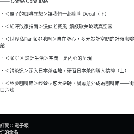
――
Coffee Consulate
．＜霸子的咖啡異想＞讓我們一起聊聊 Decaf（下）
．＜紅澤敗家指南＞漫談老賽風 續談歐美玻璃真空壺
．＜世界私Fan咖啡地圖＞自在舒心，多元設計空間的計時咖啡
館
．＜咖啡 X 設計生活＞空間 是內心的呈現
．＜講茶道＞深入日本茶產地，研習日本茶的職人精神（上）
．＜築夢咖啡館＞經營型態大逆轉，餐廳意外成為咖啡館――街
口六號
訂閱C³電子報
你的全名