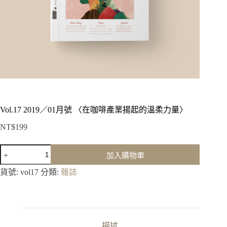
Vol.17 2019／01月號 〈在咖啡產業揚起的溫柔力量〉
NT$
199
Vol.17
加入購物車
2019
／
貨號:
vol17
分類:
雜誌
01
月
號
〈在
咖
描述