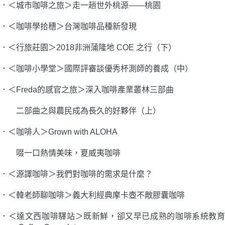
．＜城市咖啡之旅＞走一趟世外桃源――桃園
．＜咖啡學拾穗＞台灣咖啡品種新發現
．＜行旅莊園＞2018非洲蒲隆地 COE 之行（下）
．＜咖啡小學堂＞國際評審談優秀杯測師的養成（中）
．＜Freda的感官之旅＞深入咖啡產業叢林三部曲
二部曲之與農民成為長久的好夥伴（上）
．＜咖啡人＞Grown with ALOHA
啜一口熱情美味，夏威夷咖啡
．＜源譯咖啡＞我們對咖啡的需求是什麼？
．＜韓老師聊咖啡＞義大利經典摩卡壺不敵膠囊咖啡
．＜達文西咖啡驛站＞既新鮮，卻又早已成熟的咖啡系統教育