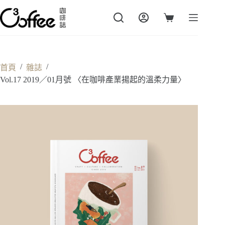
跳
至
購
主
物
要
車
內
容
/
/
首頁
雜誌
Vol.17 2019／01月號 〈在咖啡產業揚起的溫柔力量〉