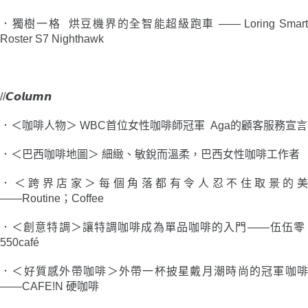
．獨樹一格 烘豆機界的全智能超級跑車 ――
Loring Smar
Roster S7 Nighthawk
//𝘾𝙤𝙡𝙪𝙢𝙣
．＜咖啡人物＞ WBC首位女性咖啡師冠軍 Aga的顧客服務宣言
．＜巴西咖啡地圖＞ 細緻、敏銳而溫柔，巴西女性咖啡工作者
．＜跨界店家＞每個角落都有令人忍不住取景的美
――Routine；Coffee
．＜創意特調＞讓特調咖啡成為單品咖啡的入門――伍伍零
550café
．＜好質感外帶咖啡＞外帶一杯披星戴月潮時尚的冠軍咖啡
――CAFE!N 硬咖啡