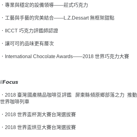
．專業與穩定的設備領導――莊式巧克力
．工藝與手藝的完美結合――L.Z.Dessart 無框架甜點
．
IICCT 巧克力評鑑師認證
．
讓可可的品味更有層次
．International Chocolate Awards――2018 世界巧克力大賽
//𝙁𝙤𝙘𝙪𝙨
．
2018 臺灣國產精品咖啡豆評鑑 屏東縣傾原鄉部落之力 推
世界咖啡列車
．
2018 世界盃杯測大賽台灣選拔賽
．
2018 世界盃烘豆大賽台灣選拔賽