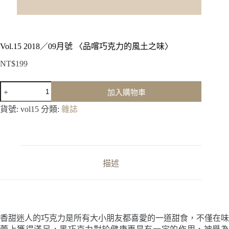
Vol.15 2018／09月號 〈品嚐巧克力的風土之味〉
NT$
199
Vol.15
加入購物車
2018
／
貨號:
vol15
分類:
雜誌
09
月
號
〈品
嚐
描述
巧
克
力
的
風
香甜迷人的巧克力是所有大小朋友都喜愛的一道甜食，不僅在味
土