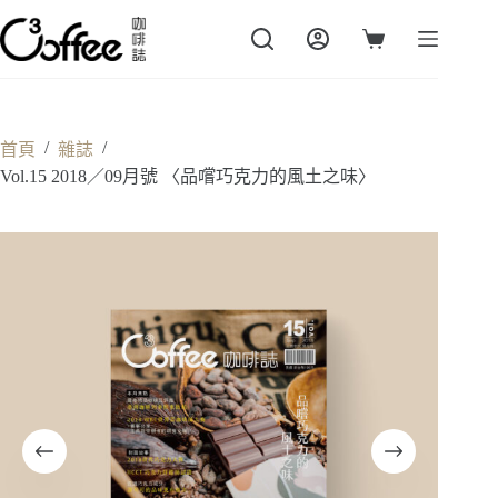
跳
至
購
主
物
要
車
內
容
/
/
首頁
雜誌
Vol.15 2018／09月號 〈品嚐巧克力的風土之味〉