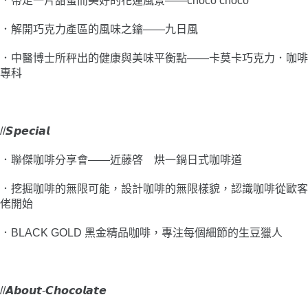
．
帶走一片甜蜜而美好的花蓮風景――choco choco
．
解開巧克力產區的風味之鑰――九日風
．
中醫博士所秤出的健康與美味平衡點――卡莫卡巧克力．咖啡
專科
//𝙎𝙥𝙚𝙘𝙞𝙖𝙡
．聯傑咖啡分享會――近藤啓 烘一鍋日式咖啡道
．
挖掘咖啡的無限可能，設計咖啡的無限樣貌，認識咖啡從歐客
佬開始
．
BLACK GOLD 黑金精品咖啡，專注每個細節的生豆獵人
//𝘼𝙗𝙤𝙪𝙩-𝘾𝙝𝙤𝙘𝙤𝙡𝙖𝙩𝙚