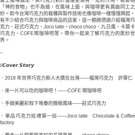
蕾上獲得滿足，黑巧克力對於健康更是有一定的作用，被譽為
之
「神的食物」也不為過，在風味上面，與咖啡更有異曲同工之
味〉
妙。如今台灣巧克力的栽種與製作技術也像咖啡一樣慢慢興起，
數
有不少結合巧克力與咖啡商品的店家，這一期將透過介紹福灣巧
量
克力、莊式巧克力、Joco latte、choco choco、九日風、卡莫卡
巧克力、COFE喫咖啡吧等，帶你一起來了解巧克力的奧妙世
界。
–
//𝘾𝙤𝙫𝙚𝙧 𝙎𝙩𝙤𝙧𝙮
．
2018 年世界巧克力新人大獎在台灣――福灣巧克力 許華仁
．
來一片可以吃的咖啡吧！――COFE 喫咖啡吧
．
手繪美麗彩殼下堆疊的雅緻風味――莊式巧克力
．
單品巧克力巡禮第一站――Joco latte Chocolate & Coffe
factory