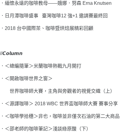
．
緬懷永遠的咖啡教母――娥娜．努森 Erna Knutsen
．
日月潭咖啡盛事 臺灣咖啡12 強+1 邀請賽最終回
．
2018 台中國際茶、咖啡暨烘焙展精彩回顧
//𝘾𝙤𝙡𝙪𝙢𝙣
．＜總編隨筆＞米蘭咖啡熱戰九月開打
．＜開啟咖啡世界之窗＞
世界咖啡師大賽，主角與旁觀者的視覺交織（上）
．＜源譯咖啡＞ 2018 WBC 世界盃咖啡師大賽 賽事分享
．＜咖啡學拾穗＞非也，咖啡並非僅次石油的第二大商品
．＜邵老師的咖啡筆記＞淺談綠原酸（下）