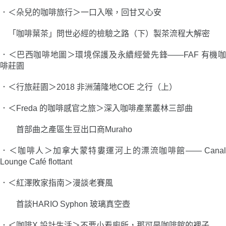
．＜朵兒的咖啡旅行＞一口入喉，回甘又心安
「咖啡葉茶」問世必經的檢驗之路（下）製茶流程大解密
．＜巴西咖啡地圖＞環境保護及永續經營先鋒
――
FAF 有機
啡莊園
．＜行旅莊園＞2018 非洲蒲隆地COE 之行（上）
．＜Freda 的咖啡感官之旅＞深入咖啡產業叢林三部曲
首部曲之產區生豆出口商Muraho
．＜咖啡人＞加拿大蒙特婁運河上的漂流咖啡館――
Canal
Lounge Café flottant
．＜紅澤敗家指南＞漫談老賽風
首談HARIO Syphon 玻璃真空壺
．＜咖啡X 設計生活＞不要小看廁所，那可是咖啡館的裡子