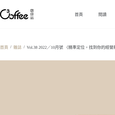
跳
至
首頁
閱讀
主
要
內
容
/
/
首頁
雜誌
Vol.38 2022／10月號 〈精準定位，找到你的經