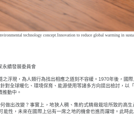
vironmental technology concept.Innovation to reduce global warming in sustai
家永續發展委員會
浮現，為人類行為找出相應之道刻不容緩。1970年後，國際上陸
nvironment)等議程，針對全球暖化、環境保育、能源使用等諸多方向提
續推動中。
如何做出改變？事實上，地狹人稠、集約式精緻栽培所致的高生
可能性，未來在國際上佔有一席之地的機會也進而躍增。此時此