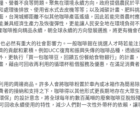
糧、營養不良等問題。聚焦在環境永續方向，政府提倡農民於平
和處理後排放、使用省水式去皮機等等；以及減碳計畫、肥料挑
面，台灣城鄉距離不似其他咖啡產區遙遠，因此若能完善農村應
能兼具經濟生產力及恢復彈性，更能讓人民安全地在環境負荷不
產咖啡推向精品永續，朝全球永續的方向發展邁進，將更有機會
，也必然有重大的社會影響力。一般咖啡館在挑選人才時若能注
濟的貢獻和累積。例如UCC復育和振興失傳的咖啡品種，透過
及碳排放外，更執行「買一包咖啡豆，回饋五份餐給食物銀行」的計
畫，藉由可回收再利用的循環杯租借服務及優惠，在滿足消費者
利用的周邊商品。許多人會將咖啡粉置於車內或冰箱作為簡易除
費者的接納和支持之下，咖啡得以其他形式更長期地存在大眾生
」的設計意念，將全球每年約數百萬噸的廢棄咖啡豆脫殼殘渣，再
以其低碳足跡、可回收永續使用的特性，減少人們對一次性外帶杯的依