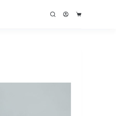
購
物
車