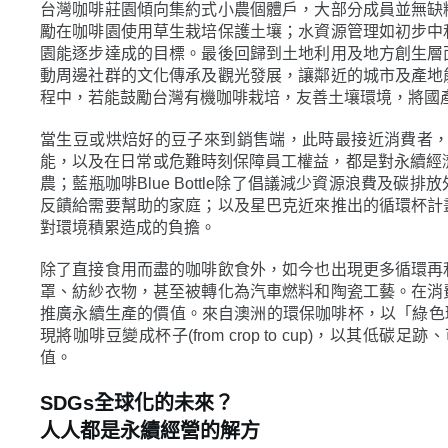
台灣咖啡莊園傾向集約式小農個體戶，大部分成員並無缺
勵在咖啡園使用草生栽培保護土壤；水資源管理如初步中
園能逐步達成的目標。最後回歸到土地利用及地方創生層
動周邊社群的文化傳承及觀光發展，讓鄰近的城市及產地
程中，若能鼓勵台灣有機咖啡栽培，友善土壤環境，將國
當生豆或烘焙好的豆子來到銷售端，此時最接近消費者
能，以及在日常或危難時刻保障員工權益，都是對永續經
農；藍瓶咖啡Blue Bottle除了倡議減少資源浪費
反饋給需要幫助的家庭；以及星巴克近來推出的循環杯計
對環境積累造成的負擔。
除了直接食用而盡的咖啡飲食外，如今也出現更多循環再
罩、紡紗衣物，甚至被轉化為汽車燃料和陶瓷工藝。在消
推廣永續生產的價值。來自澳洲的環保咖啡杯，以「綠色環保
現將咖啡豆變成杯子(from crop to cup)，
值。
SDGs全球化的未來？
人人都是永續經營的解方