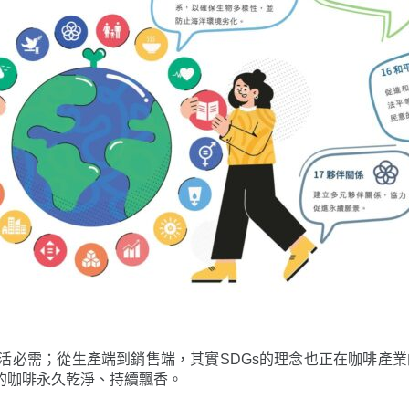
活必需；從生產端到銷售端，其實SDGs的理念也正在咖啡產
的咖啡永久乾淨、持續飄香。