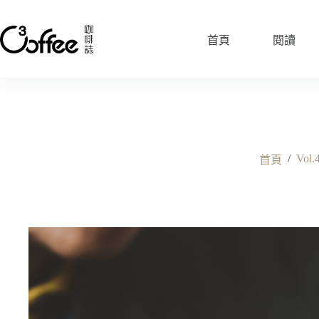
跳
至
首頁
閱讀
主
要
內
容
/
Vol.
首頁