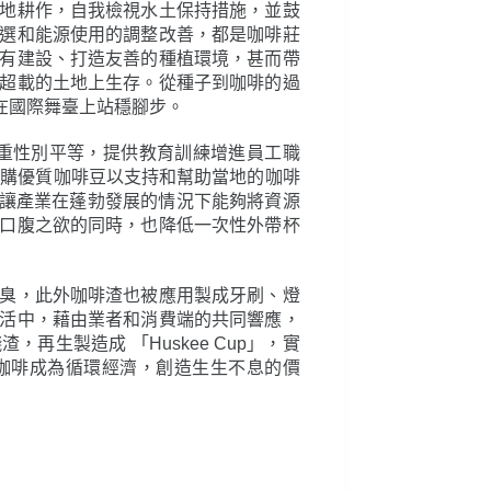
地耕作，自我檢視水土保持措施，並鼓
選和能源使用的調整改善，都是咖啡莊
有建設、打造友善的種植環境，甚而帶
超載的土地上生存。從種子到咖啡的過
在國際舞臺上站穩腳步。
重性別平等，提供教育訓練增進員工職
採購優質咖啡豆以支持和幫助當地的咖啡
畫，讓產業在蓬勃發展的情況下能夠將資源
口腹之欲的同時，也降低一次性外帶杯
臭，此外咖啡渣也被應用製成牙刷、燈
活中，藉由業者和消費端的共同響應，
生製造成 「Huskee Cup」，實
賴，讓咖啡成為循環經濟，創造生生不息的價