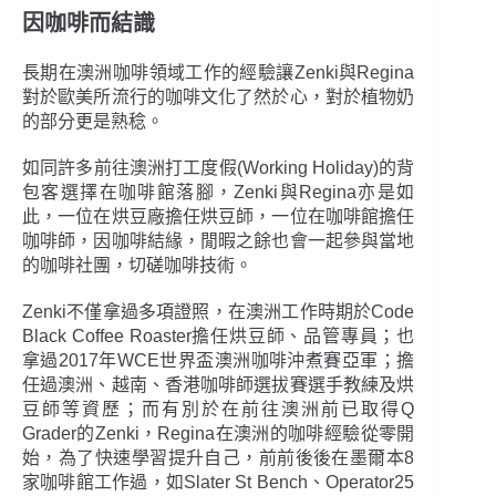
因咖啡而結識
長期在澳洲咖啡領域工作的經驗讓Zenki與Regina
對於歐美所流行的咖啡文化了然於心，對於植物奶
的部分更是熟稔。
如同許多前往澳洲打工度假(Working Holiday)的背
包客選擇在咖啡館落腳，Zenki與Regina亦是如
此，一位在烘豆廠擔任烘豆師，一位在咖啡館擔任
咖啡師，因咖啡結緣，閒暇之餘也會一起參與當地
的咖啡社團，切磋咖啡技術。
Zenki不僅拿過多項證照，在澳洲工作時期於Code
Black Coffee Roaster擔任烘豆師、品管專員；也
拿過2017年WCE世界盃澳洲咖啡沖煮賽亞軍；擔
任過澳洲、越南、香港咖啡師選拔賽選手教練及烘
豆師等資歷；而有別於在前往澳洲前已取得Q
Grader的Zenki，Regina在澳洲的咖啡經驗從零開
始，為了快速學習提升自己，前前後後在墨爾本8
家咖啡館工作過，如Slater St Bench、Operator25