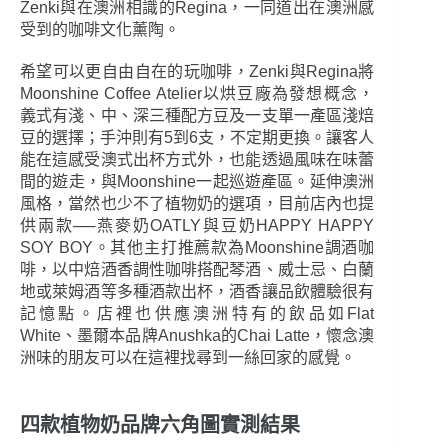
Zenki與在澳洲相識的Regina，一同道出在澳洲感
受到的咖啡文化薰陶。
希望可以更自由自在的玩咖啡，Zenki與Regina將
Moonshine Coffee Atelier以烘豆廠為發想概念，
義式有淺、中、深三種配方豆及一支單一產區淺焙
豆的選擇；手沖則有5到6支，不定期更換。讓客人
能在這感受澳式出杯方式外，也能透過風味在味蕾
間的遊走，與Moonshine一起巡遊產區。延伸澳洲
風格，當然也少不了植物奶的選項，目前店內也提
供兩款──燕麥奶OATLY與豆奶HAPPY HAPPY
SOY BOY。其他主打推薦款為Moonshine調酒咖
啡，以中焙酒香調性咖啡搭配琴酒、威士忌、白蘭
地或萊姆酒等多種酒款出杯，酒香讓品飲體驗很有
記憶點。店裡也供應澳洲特有的飲品如Flat
White、墨爾本品牌Anushka的Chai Latte，懷念澳
洲味的朋友可以在這裡找尋到一絲回家的感覺。
四款植物奶品牌六角圖實測結果