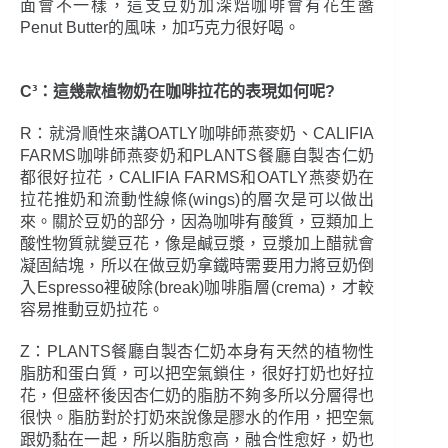
面會不一樣，這支豆奶加深焙咖啡會有花生醬
Penut Butter的風味，加巧克力很好喝。
C³：這幾款植物奶在咖啡拉花的表現如何呢?
R：就滑順性來講OATLY咖啡師燕麥奶、CALIFIA
FARMS咖啡師燕麥奶和PLANTS餐廳自製杏仁奶
都很好拉花，CALIFIA FARMS和OATLY燕麥奶在
拉花推奶和流動性線條(wings)的層次是可以做出
來。關於豆奶的部分，因為咖啡有酸質，豆類加上
酸性物質就變豆花，像是鹹豆漿，豆漿加上醋就會
凝固結塊，所以在做豆奶拿鐵時需要用力將豆奶倒
入Espresso裡破除(break)咖啡脂層(crema)，才較
容易推動豆奶拉花。
Z：PLANTS餐廳自製杏仁奶本身有天然的植物性
脂肪和蛋白質，可以把空氣鎖住，很好打奶也好拉
花，但盛杯後因杏仁奶的脂肪不夠多所以分層得也
很快。脂肪對於打奶來說像是膠水的作用，把空氣
跟奶黏在一起，所以脂肪愈高，融合性愈好，奶也