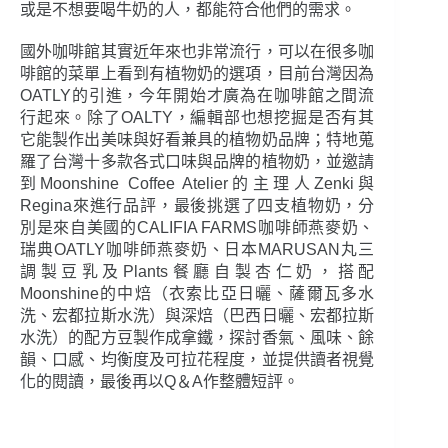
或是不想要喝牛奶的人，都能符合他們的需求。
國外咖啡館其實近年來也非常流行，可以在很多咖
啡館的菜單上看到有植物奶的選項，目前台灣因為
OATLY的引進，今年開始才廣為在咖啡館之間流
行起來。除了OALTY，編輯部也想挖掘是否有其
它能製作出美味與好看兼具的植物奶品牌；特地蒐
羅了台灣十多款各式口味與品牌的植物奶，並邀請
到Moonshine Coffee Atelier的主理人Zenki與
Regina來進行品評，最後挑選了四支植物奶，分
別是來自美國的CALIFIA FARMS咖啡師燕麥奶、
瑞典OATLY咖啡師燕麥奶、日本MARUSAN丸三
調製豆乳及Plants餐廳自製杏仁奶，搭配
Moonshine的中焙（衣索比亞日曬、薩爾瓦多水
洗、宏都拉斯水洗）與深焙（巴西日曬、宏都拉斯
水洗）的配方豆製作成拿鐵，探討香氣、風味、餘
韻、口感、均衡度及可拉花程度，並提供讀者視覺
化的閱讀，最後再以Q＆A作整體短評。