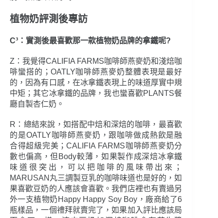
植物奶評測後專訪
C³：實測後最喜歡那一款植物奶品牌的拿鐵呢?
Z：我覺得CALIFIA FARMS咖啡師燕麥奶和淺焙咖
啡蠻搭的；OATLY咖啡師燕麥奶整體表現是最好
的，因為有口感，在冰拿鐵表現上的味道厚實中規
中矩；其它冰拿鐵的品牌，我也蠻喜歡PLANTS餐
廳自製杏仁奶。
R：總結來說，如搭配中焙和深焙的咖啡，最喜歡
的是OATLY咖啡師燕麥奶，跟咖啡做成熱飲是融
合得超級完美；CALIFIA FARMS咖啡師燕麥奶分
數也偏高，但Body較薄，如果製作成深焙冰拿鐵
味道很突出，可以把咖啡的風味帶出來；
MARUSAN丸三調製豆乳的咖啡味道也是好的，如
果喜歡豆奶的人應該會喜歡。我們店裡也有賣過另
外一支植物奶Happy Happy Soy Boy，廠商給了6
瓶樣品，一個禮拜就賣完了，如果加入評比應該局