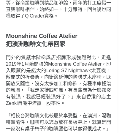
等，從商業咖啡到精品咖啡館，兩年的打工度假一
直與咖啡相伴，始終如一，十分難得，回台後也同
樣取得了Q Grader資格。
Moonshine Coffee Atelier
把澳洲咖啡文化帶回家
門外的質感木階梯與店招牌形成強烈對比，走進
2019年1月始開張的Moonshine Coffee Atelier，印
入眼簾的是諾大的Loring S7 Nighthawk烘豆機，
敞開式的折疊窗，向街邊延伸的階梯式木座椅，既
開放又隨性，沒有太多加工和修飾，有種車庫搖滾
的氛圍，「我走家徒四壁風，有長輩問為什麼都沒
有裝潢，我說已經裝潢好了。」來自香港的店主
Zenki自嘲中流露一股率性。
「相較台灣咖啡文化較屬於享受型，在澳洲，喝咖
啡較隨性，咖啡可以恣意放在長板凳上，就算是開
一家沒有桌子椅子的咖啡廳也可以做得很成功。」