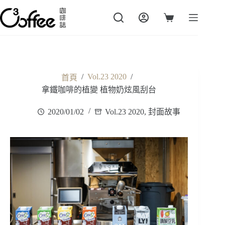
跳
至
購
主
物
要
車
內
容
/
Vol.23 2020
/
首頁
拿鐵咖啡的植變 植物奶炫風刮台
2020/01/02
Vol.23 2020
,
封面故事