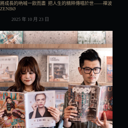
將成長的吶喊一飲而盡 把人生的精粹傳唱於世——禪波
ZENBØ
2025 年 10 月 23 日