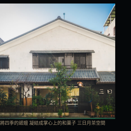
將四季的遞嬗 凝結成掌心上的和菓子 三日月茶空間