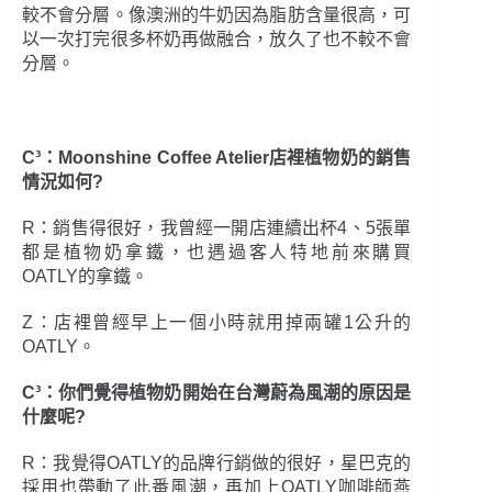
較不會分層。像澳洲的牛奶因為脂肪含量很高，可
以一次打完很多杯奶再做融合，放久了也不較不會
分層。
C³：Moonshine Coffee Atelier店裡植物奶的銷售
情況如何?
R：銷售得很好，我曾經一開店連續出杯4、5張單
都是植物奶拿鐵，也遇過客人特地前來購買
OATLY的拿鐵。
Z：店裡曾經早上一個小時就用掉兩罐1公升的
OATLY。
C³：你們覺得植物奶開始在台灣蔚為風潮的原因是
什麼呢?
R：我覺得OATLY的品牌行銷做的很好，星巴克的
採用也帶動了此番風潮，再加上OATLY咖啡師燕