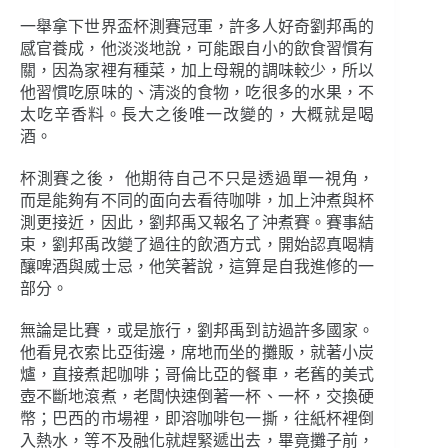
一舉拿下世界盃杯測賽冠軍，許多人好奇劉邦禹的
感官養成，他淡淡地說，可能跟自小的飲食習慣有
關，因為家裡有種菜，加上母親的調味較少，所以
他習慣吃原味的、清淡的食物，吃很多的水果，不
太吃辛香料。長大之後唯一改變的，大概就是喝
酒。
杯測賽之後， 他期待自己不只是透過單一視角，
而是能夠有不同的面向去看待咖啡，加上沖煮與杯
測更接近，因此，劉邦禹又報名了沖煮賽。賽事結
束，劉邦禹改變了過往的飲酒方式，開始認真喝精
釀啤酒與威士忌，他笑著說，這算是自我進修的一
部分。
無論是比賽，或是旅行，劉邦禹到訪過許多國家。
他看見衣索比亞街邊，席地而坐的攤販，就著小炭
爐，直接煮起咖啡；哥倫比亞的餐車，老舊的美式
壺不斷地滾煮，老闆快速倒著一杯、一杯，交換硬
幣；巴西的市場裡，即溶咖啡包一撕，往紙杯裡倒
入熱水，等不及融化就趕緊遞出去，畢竟攤子前，