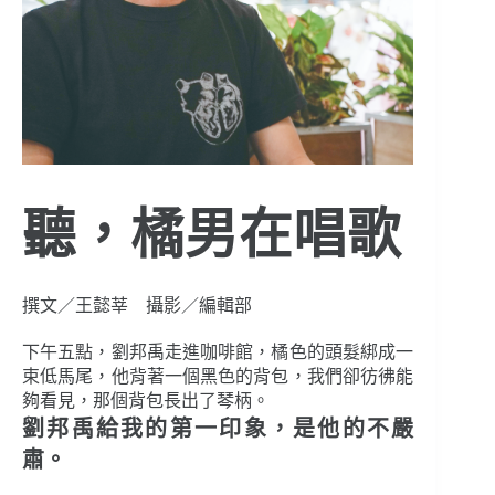
聽，橘男在唱歌
撰文／王懿莘 攝影／編輯部
下午五點，劉邦禹走進咖啡館，橘色的頭髮綁成一
束低馬尾，他背著一個黑色的背包，我們卻彷彿能
夠看見，那個背包長出了琴柄。
劉邦禹給我的第一印象，是他的不嚴
肅。