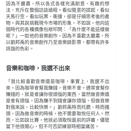
因為不嚴肅，所以各式各樣充滿創意、有趣的想
法，充斥在整個訪談過程。看似隨意的提起，看似
天馬行空，看似玩票、衝撞，卻是仔細思考後的產
物。與其說挑戰現今市場的形象，不如說，他向這
個時代的各種偶像包袱叩問：「為什麼不能這樣做
呢？」一如他的音樂創作，因為不喜歡太嚴肅，所
以劉邦禹的音樂創作乃至音樂錄影帶，都帶有許多
詼諧的色彩。
音樂和咖啡，我選不出來
「我比較喜歡音樂還是咖啡，事實上，我選不出
來。因為咖啡會幫我賺錢，音樂不會。通常會幫你
賺錢的，就是會讓你很煩惱的東西，當然做音樂還
是會有煩惱，因為賺不到錢會讓你煩惱，但做音樂
對我來說，比較快樂。」劉邦禹時而托腮、時而搔
頭，因為做音樂的時候，他不需要取悅任何人。然
而，比如說比賽，他就必須取悅面前的評審，儘管
當下他很開心，但不可否認練習時相當痛苦。