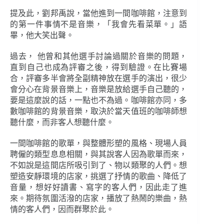
提及此，劉邦禹說，當他進到一間咖啡館，注意到
的第一件事情不是音樂，「我會先看菜單。」語
畢，他大笑出聲。
過去， 他曾和其他選手討論過關於音樂的問題，
直到自己也成為評審之後，得到驗證。在比賽場
合，評審多半會將全副精神放在選手的演出，很少
會分心在背景音樂上，音樂是放給選手自己聽的，
要是這麼說的話，一點也不為過。咖啡館亦同，多
數咖啡館的背景音樂，取決於當天值班的咖啡師想
聽什麼，而非客人想聽什麼。
一間咖啡館的歌單，與整體形塑的風格、現場人員
聘僱的類型息息相關，與其說客人因為歌單而來，
不如說是這間店所吸引到了、物以類聚的人們。想
塑造安靜環境的店家，挑選了抒情的歌曲、降低了
音量，想好好讀書、寫字的客人們，因此走了進
來。期待氛圍活潑的店家，播放了熱鬧的樂曲，熱
情的客人們，因而群聚於此。