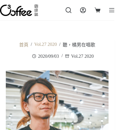
跳
至
購
主
物
要
車
內
容
/
Vol.27 2020
/
首頁
聽，橘男在唱歌
2020/09/03
Vol.27 2020