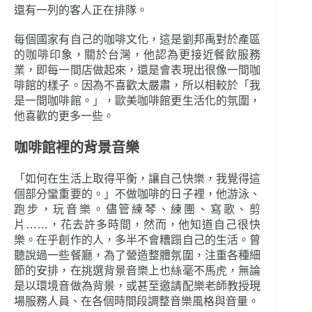
還有一列的客人正在排隊。
每個國家有自己的咖啡文化，這是劉邦禹對於產區
的咖啡印象，關於台灣，他認為更接近餐飲服務
業，即每一間店做起來，還是會表現出很像一間咖
啡館的樣子。因為不喜歡太嚴肅，所以相較於「我
是一間咖啡館。」，歐美咖啡館更生活化的氛圍，
他喜歡的更多一些。
咖啡館裡的背景音樂
「如何在生活上取得平衡，讓自己快樂，我覺得這
個部分蠻重要的。」不做咖啡的日子裡，他游泳、
跑步，玩音樂。儘管練琴、練團、寫歌、剪
片……，花去許多時間，然而，他知道自己很快
樂。在乎創作的人，多半不會糟蹋自己的生活。曾
聽說過一些餐廳，為了營造整體氛圍，注重各種細
節的安排，在挑選背景音樂上也絲毫不馬虎，無論
是以環境音做為背景，或甚至邀請配樂老師教授現
場服務人員、在各個時間段調整音樂風格與音量。