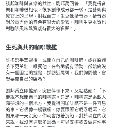
談起咖啡與音樂的共性，劉邦禹回答：「我覺得音
樂和咖啡很相似，很多創作成分都一樣，是藝術與
感官上的呈現。對我而言，生豆像拾音器，拾音器
對於電吉他的音色有很大的影響，咖啡生豆本質也
對咖啡風味與質感有很大的影響。」
生死與共的咖啡戰艦
許多選手奪冠後，或開立自己的咖啡館，或在原體
系下更茁壯，唯獨他，在各地偶有活動，卻始終沒
有一個固定的據點。採訪近尾聲，我們詢問他，會
想要開自己的店嗎？
劉邦禹立即搖頭，突然停頓下來，又點點頭：「不
能說不想開自己的咖啡館。只是，咖啡館是乘載人
類夢想的一個地方，我覺得開咖啡館不是一件容易
的事。它很像一艘戰艦，你要跟著它載浮載沉，它
如果哪一天沉船，你就會跟著沉船。對於現在的我
來說，我沒有這麼多籌碼，可以支撐我去做這件事