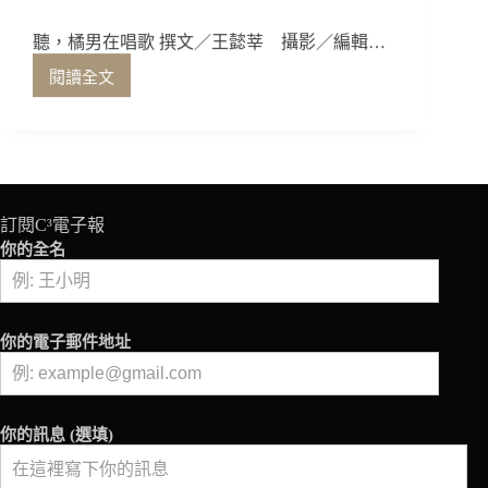
聽，橘男在唱歌 撰文／王懿莘 攝影／編輯…
閱讀全文
聽，
橘
男
在
唱
歌
訂閱C³電子報
你的全名
你的電子郵件地址
你的訊息 (選填)