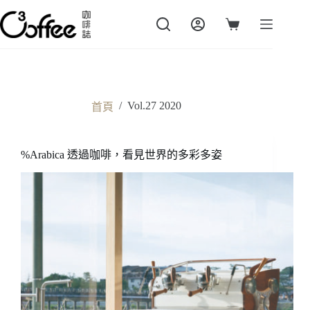
跳
至
購
主
物
要
車
內
容
/
Vol.27 2020
首頁
%Arabica 透過咖啡，看見世界的多彩多姿