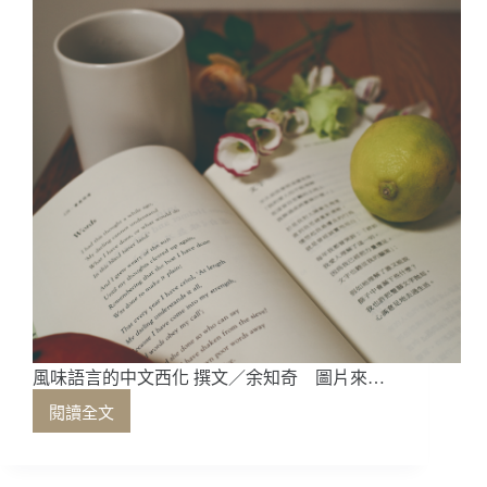
多
彩
多
姿
風味語言的中文西化 撰文／余知奇 圖片來…
閱讀全文
風
味
語