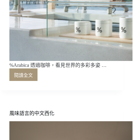
%Arabica 透過咖啡，看見世界的多彩多姿 …
閱讀全文
%Arabica
透
過
咖
啡，
看
風味語言的中文西化
見
世
界
的