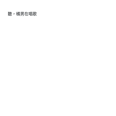
言
的
中
聽，橘男在唱歌
文
西
化