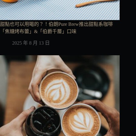
甜點也可以用喝的？！伯朗Pure Brew推出甜點系咖啡
「焦糖烤布蕾」&「伯爵千層」口味
2025 年 8 月 13 日