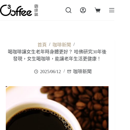
跳
至
購
主
物
要
車
內
容
/
/
首頁
咖啡新聞
喝咖啡讓女生老年時身體更好？ 哈佛研究30年後
發現，女生喝咖啡，能讓老年生活更健康！
2025/06/12
咖啡新聞