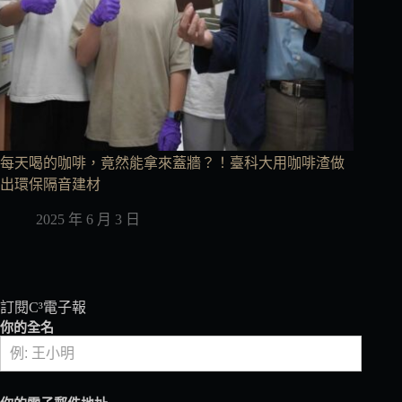
每天喝的咖啡，竟然能拿來蓋牆？！臺科大用咖啡渣做
出環保隔音建材
2025 年 6 月 3 日
訂閱C³電子報
你的全名