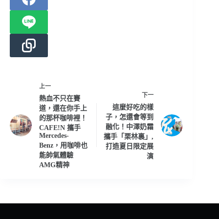
上一
下一
熱血不只在賽
這麼好吃的樣
道，還在你手上
子，怎還會等到
的那杯咖啡裡！
融化！中澤奶霜
CAFE!N 攜⼿
Mercedes-
攜手「栗林裏」,
Benz，用咖啡也
打造夏日限定展
能帥氣體驗
演
AMG精神