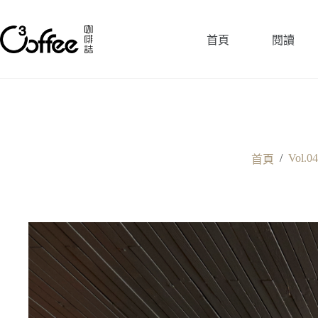
跳
至
首頁
閱讀
主
要
內
容
/
Vol.0
首頁