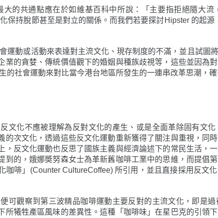
會中最大的共通點應在於如維基百科中所說：「主要指拒絕隨大
文化保持脫節甚至是對立的關係。而我們若要探討Hipster 的起源
社會運動或活動來表達對主流文化、現存制度的不滿，並且試圖
企業的貪婪、傳統價值觀下的婚姻與種族歧視等，這些並因為對
發生的社會運動來對比當今港台地區所發生的一連串改革思潮，
，反文化不應被理解為反對文化的產生、或是全面革除固有文化
義的次文化，透過這些反文化運動重新獲得了關注與重視，同時
上，反文化運動也反思了國族主義與經濟論述下的常民生活，一
提到的，娥娜奬努森女士為革新舊咖啡工業中的思維，而提倡第
(Counter CultureCoffee) 所引用，並且直接採
，便可觀察到第三波精品咖啡運動主要反對的主流文化，即是過
下所犧牲產區風味的差異性。這種「咖啡味」在星巴克的引領下