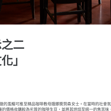
示之二
文化」
特徵的濫觴可推至精品咖啡教母娥娜奬努森女士。在當時的社會
廉的價格收購較為劣質的咖啡生豆，並將其烘焙至統一的焦苦味