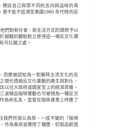
流，標誌自己與眾不同的志向與品味的青
，便不能不追溯至美國1960 年代時的反
將他們對新社會、新生活方式的理想予以
於越戰的觀點對立使得這一場反文化運
確有可比擬之處。
，而應被認知為一對舊時主流文化的反
之間也透過反文化運動的產生與對比，
改以往大政府或國家至上的經濟思維，
三波精品咖啡運動也可被視為一種反文
用反文化作為命名及，宣誓在咖啡產業上呼應了
往我們所習以為常、一成不變的「咖啡
，作為基底並運用了糖漿、奶製品創造