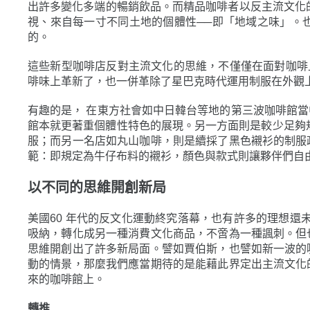
出許多變化多端的暢銷飲品。而精品咖啡者以反主流文化
視、來自每一寸不同土地的個體性──即「地域之味」。
的。
這些新型咖啡店反對主流文化的思維，不僅僅在面對咖啡
啡味上革新了，也一併革除了星巴克時代運用制服在外觀
有趣的是， 在東方社會如中日韓台等地的第三波咖啡館
館本就更著重個體性特色的展現。另一方面則是較少足夠規
服；而另一名店如丸山咖啡，則是續採了黑色襯衫的制服
範：即規定為牛仔布料的襯衫，顏色與款式則讓夥伴們自
以不同的思維開創新局
美國60 年代的反文化運動終究落幕，也有許多的理想還
吸納，轉化成另一種消費文化商品，不啻為一種諷刺。但
思維開創出了許多新局面。譬如賈伯斯，也譬如新一波的
動的情景，那麼我們應當期待的是能藉此界定出主流文化
來的咖啡館上。
轉推