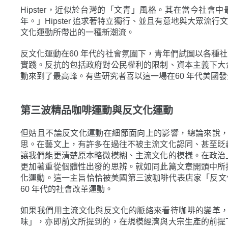
Hipster，近似於台灣的「文青」風格。其在當今社
年。」Hipster 追求著特立獨行、並且有意地與大眾流行
文化運動所帶出的一種新潮流。
反文化運動在60 年代的社會氛圍下，青年們試圖以各種
實踐。反抗的包括政府對公民權利的限制、資本主義下大
動來到了最高峰。有些研究者喜以這一場在60 年代美國
第三波精品咖啡運動與反文化運動
但姑且不論反文化運動在細節面向上的影響，總論來說
思。在藝文上，有許多在過往不被主流文化認同、甚至貶
讓我們能更清楚原本略微模糊、主流文化的模樣。在政治
更加著重從個體性出發的思辨。就如同此篇文章開頭中所
化運動。這一主旨恰恰被美國第三波咖啡代表店家「反文化咖啡」
60 年代的社會改革運動。
如果我們用主流文化與反文化的脈絡來看待咖啡的變革
味」，亦即前文所提到的，在規模經濟與大宗生產的前提