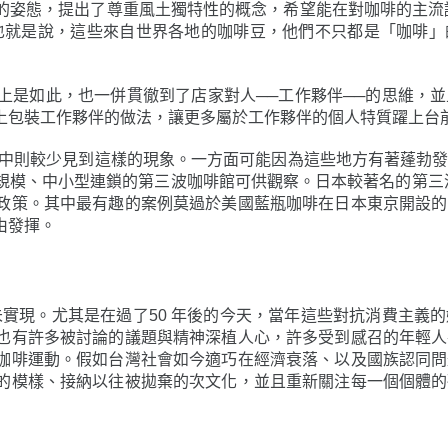
的姿態，提出了尊重風土獨特性的概念，希望能在對咖啡的主流
也就是說，這些來自世界各地的咖啡豆，他們不只都是「咖啡」
上是如此，也一併貫徹到了店家對人──工作夥伴──的思維，
上包裝工作夥伴的做法，讓更多屬於工作夥伴的個人特質躍上台
當中則較少見到這樣的現象。一方面可能因為這些地方有著蓬勃
模、中小型連鎖的第三波咖啡館可供觀察。日本較著名的第三波咖啡
政策。其中最有趣的案例莫過於美國藍瓶咖啡在日本東京開設的
由發揮。
未實現。尤其是在過了50 年後的今天，當年這些對抗消費主義
也有許多被討論的議題與精神深植人心，許多受到感召的年輕人
咖啡運動。假如台灣社會如今適巧在經濟衰落、以及國族認同問
的模樣、接納以往被拋棄的次文化，並且重新關注每一個個體的