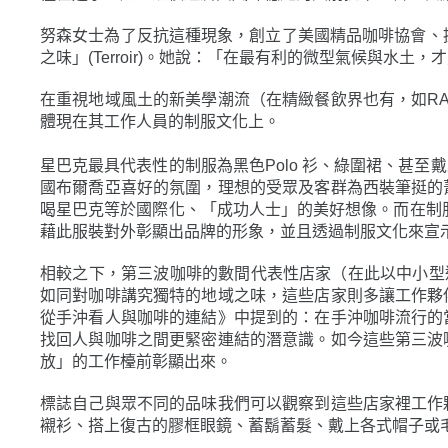
努森女士為了反抗這種現象，創立了美國精品咖啡協會、提出精品
之味」(Terroir)。她說：「在最有利的微型氣候與
在重視地域風土的新美學潮流（在精緻餐飲界也有，如RA
體現在其工作人員的制服文化上。
星巴克最具代表性的制服為黑色Polo 衫、綠圍裙、甚
國布爾喬亞喜好的氛圍，理想的受眾及客群為西裝筆挺的
喝星巴克等於國際化、「成功人士」的美好想像。而在制服
藉此服裝對外彰顯出品牌的形象，並且透過制服文化來宣
相較之下，第三波咖啡的數間代表性店家（在此以中小型連鎖為觀察對
如同對咖啡講究獨特的地域之味，這些店家則多讓工作夥
從手沖看人與咖啡的連結》中提到的：在手沖咖啡流行的
找回人與咖啡之間更緊密連結的潛意識。如今這些第三波
放」的工作檯前彰顯出來。
標誌自己與眾不同的品味我們可以觀察到這些店家裡工作
襯衫、搭上復古的膠框眼鏡、蓄鬍蓄髮、戴上各式帽子或毛帽