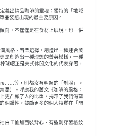
酒制度定義出精品咖啡的靈魂：獨特的「地域
習以單品姿態出現的最主要原因。
維傾向，不僅僅是在食材上展現，也一併
裝潢風格、音樂選擇，創造出一種迎合美
更是創造出一種理想的菁英模樣，一種
及棒球帽正是美式休閒文化的代表穿著，
ulture……等，則都沒有明顯的「制服」。
禁忌）。呼應我的舊文《咖啡的風格：
上更凸顯了人的比重，揭示了我們渴望
的個體性，鼓勵更多的個人特質在「開
袖白Ｔ恤加西裝背心、有些則穿著格紋