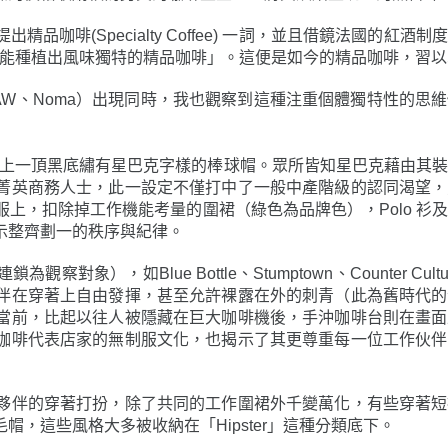
咖啡(Specialty Coffee) 一詞，並且借鏡法國的紅
水土，才能種植出風味獨特的精品咖啡」。這便是如今的精品咖啡，
W、Noma）出現同時，我也觀察到這種注重個體獨特性的思
至戴上一頂黑底繡有星巴克字樣的棒球帽。眾所皆知星巴克藉由其
菁英商務人士，此一設定不僅打中了一般中產階級的認同渴望，
上，扣除掉工作機能考量的圍裙（綠色為品牌色），Polo 衫
示整齊劃一的秩序與紀律。
象），如Blue Bottle、Stumptown、Counter C
伴在穿著上自由發揮，甚至允許裸露在外的刺青（此為舊時代的
當前，比起以往人被隱藏在巨大咖啡機後，手沖咖啡台則在畫面
咖啡代表店家的無制服文化，也揭示了其更尊重每一位工作伙伴
夥伴的穿著打扮，除了共同的工作圍裙外千變萬化，有些穿著短
，這些風格大多被收納在「Hipster」這種分類底下。