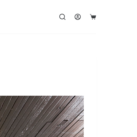
購
物
車