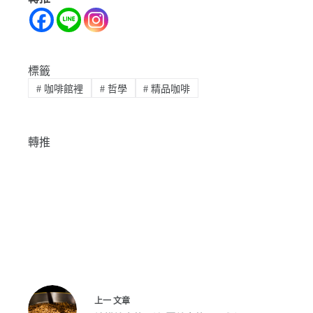
標籤
#
咖啡館裡
#
哲學
#
精品咖啡
轉推
上一
文章