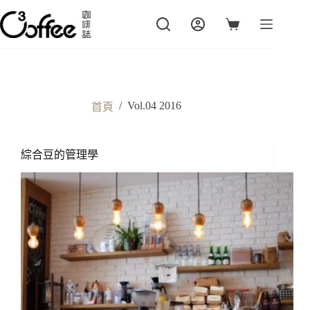
跳
至
購
主
物
要
車
內
容
/
Vol.04 2016
首頁
綜合豆的管理學