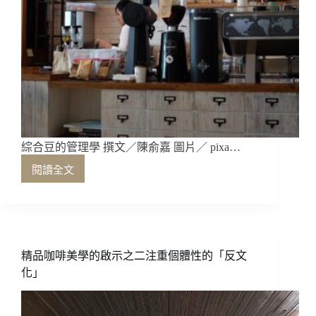
綜合豆的管理學 撰文／陳俞嘉 圖片／ pixa…
閱讀全文
綜
合
豆
的
管
理
精品咖啡美學的啟示之二注重個體性的「反文
學
化」