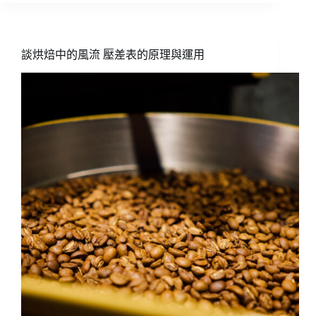
咖
啡
美
學
談烘焙中的風流 壓差表的原理與運用
的
啟
示
之
二
注
重
個
體
性
的
「反
文
化」