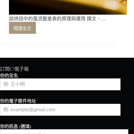
談烘焙中的風流壓差表的原理與運用 撰文、…
閱讀全文
談
烘
焙
中
的
風
流
訂閱C³電子報
壓
你的全名
差
表
的
原
你的電子郵件地址
理
與
運
用
你的訊息 (選填)