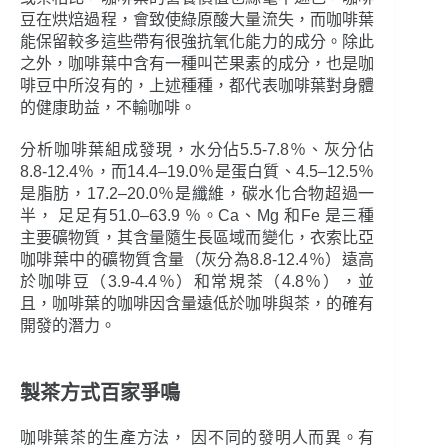
豆在烘焙過程，會致使綠原酸大量流失，而咖啡葉
能保留較多這些帶有很強抗氧化能力的成分。除此
之外，咖啡葉中含有一種叫芒果素的成分，也是咖
啡豆中所沒有的，上述種種，都代表咖啡葉對身體
的健康助益，不輸咖啡。
分析咖啡葉組成發現，水分佔5.5-7.8％、灰分佔
8.8-12.4％，而14.4–19.0％是蛋白質、4.5–12.5％
是脂肪，17.2–20.0％是纖維，碳水化合物超過一
半， 足足有51.0–63.9 ％。Ca、Mg 和Fe 是三種
主要礦物質，其含量隨生長區域而變化，衣索比亞
咖啡葉中的礦物質含量（灰分為8.8-12.4％）遠高
於咖啡豆（3.9-4.4％）和常規茶（4.8％），並
且，咖啡葉的咖啡因含量遠低於咖啡與茶，的確有
開發的潛力。
製茶方式百家爭鳴
咖啡葉茶的生產方法， 因不同的發明人而異。有