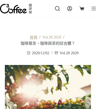
跳
至
購
主
物
要
車
內
容
/
Vol.28 2020
/
首頁
咖啡葉茶，咖啡與茶的綜合體？
2020/12/02
Vol.28 2020