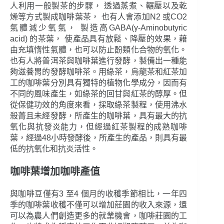
人利用一般製茶的步驟， 透過蒸煮、輾壓以及乾
燥等方式製成咖啡葉茶， 也有人會添加N2 或CO2
氣體減少氧氣， 製造高GABA(γ-Aminobutyric
acid) 的茶葉， 使產品具有放鬆、降壓的效果，藉
由充填惰性氣體，也可以防止酚類化合物的氧化。
也有人將普洱茶與咖啡葉進行發酵，製備出一種能
夠滋養胃的發酵咖啡茶。用綠茶，烏龍茶和紅茶加
工的咖啡葉分別具有獨特的植物化學成分，因而有
不同的風味產生，如綠茶的回甘與紅茶的醇厚。但
從保健功效的角度來看，採取綠茶製程，使用沸水
殺菁且未經發酵，所產生的咖啡葉，具有最大的抗
氧化與抗發炎能力，但經過紅茶製程的成熟咖啡
葉，經過48小時發酵後，所產生的產品，則具有最
低的抗氧化和抗炎活性。
咖啡葉增加咖啡產值
與咖啡豆僅有3 至4 個月的收穫季節相比，一年四
季的咖啡葉收穫不僅可以增加莊園的收入來源，還
可以為農人們創造更多的就業機會，咖啡莊園的工