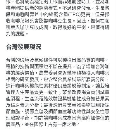
作，也將成為穩定的工作而非短期臨時工，並為咖
啡產國提供新的經濟模式。不過研究發現，生長階
段和嫩咖啡葉片中的總酚含量(TPC)更高，但是採
收咖啡葉嫩葉會影響咖啡豆生長。因此，如何在咖
啡葉與咖啡豆收成間，取得最好的平衡，是值得研
究的課題。
台灣發展現況
台灣的環境及氣候條件可以種植出高品質的咖啡，
種植的技術與面積也不斷在提升，為了增加台灣咖
啡的經濟價值，農業委員會近幾年積極投入咖啡葉
相關的研究發展，包含整合農業試驗所嘉義分所，
進行咖啡葉機能性素材優良農業規範制定，讓栽培
管理與生產品質更一致化；茶業改良場負責測試量
產製程、生產流程確效驗證與機能性成分如芒果素
及綠原素之分析；最後透過農業藥物毒物試驗所調
節血脂、調節血糖及調節血壓等功效性與安全性毒
理驗證平台，期許讓咖啡葉成為具有高附加價值的
農產品，並在國際上占有一席之地。