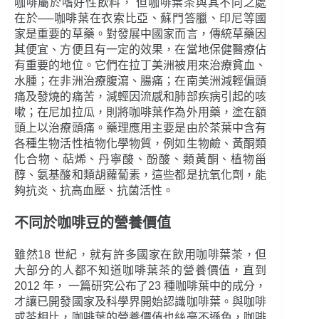
咖啡屬於嗜好性飲料， 但咖啡葉茶與其不同之處
在於──咖啡葉在衣索比亞、蘇門答臘、印尼等國
家是重要的草藥。對發展中國家而言，傳統草藥因
其便宜、方便且有一定的效果，在當地保健醫療佔
有重要的地位。它們在拉丁美洲被用來治療貧血、
水腫；在非洲治療腹瀉、腸痛；在南美洲減輕偏頭
痛及發燒的痛苦，減輕因流感和肺部疾病引起的咳
嗽；在尼加拉瓜，則將咖啡葉作為外用藥，塗在額
頭上以治療頭痛。藥理應用主要是由於茶葉中含有
各種生物活性植物化學物質，例如生物鹼、黃酮類
化合物、萜烯、丹寧酸、酚酸、類黃酮、植物甾
醇、氨基酸和類胡蘿蔔素，這些都是抗氧化劑，能
夠抗炎、抗高血壓、抗菌活性。
不同於咖啡豆的營養價值
雖然18 世紀，就有許多國家在飲用咖啡葉茶，但
大部分的人都不知道咖啡葉茶的營養價值，直到
2012 年， 一篇研究公布了23 種咖啡葉中的成分，
才讓已開發國家及科學界開始認識咖啡葉。與咖啡
或茶相比，咖啡葉的營養價值也絲毫不遜色，咖啡