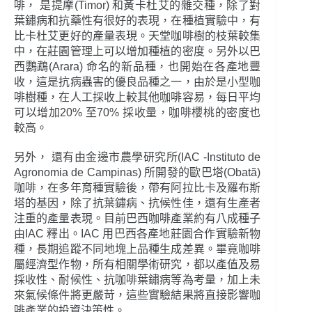
啡， 是提摩(Timor) 和黃卡杜艾的雜交種，除了對
葉鏽病和抗藥性有很好的表現，在種植實驗中，有
比卡杜艾更好的產量表現。天堂咖啡樹的枝葉較集
中，在莊園管理上可以增加種植的密度。另外以巴
西鸚鵡(Arara) 命名的新品種，也開始在各產地豐
收，這是抗病蟲害的優良品種之一，由於是小型咖
啡樹種，在人工採收上較其他咖啡容易，每日平均
可以增加20% 至70% 採收量，咖啡櫻桃的密度也
較高。
另外， 還有由金邊市農學研究所(IAC -Instituto de
Agronomia de Campinas) 所開發的歐巴塔(Obatã)
咖啡，在多年育種實驗後，帶有阿拉比卡及羅布斯
塔的基因，除了抗葉鏽病、抗候性佳，還有生產者
注重的產量表現。目前巴西咖啡產業約有八成種子
由IAC 釋出。IAC 用巴西各產地莊園合作實驗新物
種，長期追蹤不同地塊上品種生成差異。畢竟咖啡
屬經濟型作物，所有相關學術研究，都以產值及易
採收性、耐候性、抗咖啡葉鏽病等為考量，加上未
來氣候條件將更嚴苛，這些實驗結果將直接影響咖
啡產業的投資決策性。