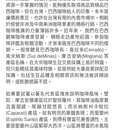
資源一手掌握的情況，能夠優先取得高品質精品巴
西咖啡。但在台灣，巴西咖啡給人的印象，多半是
廉價商業豆，也許在台灣有限的內需市場中，相較
於經營非洲及中南美洲咖啡業者的積極行銷，巴西
咖啡推廣的力量薄弱許多。近年來， 我們在巴西
觀察咖啡產業發展， 積極走訪產地莊園，參與咖
啡評鑑及相關活動，才漸漸窺見巴西咖啡不同的樣
貌。一般常聽見巴西咖啡有：喜拉多(Cerrado)、
南米納斯 (Sul deMinas)、摩吉安納(Mogiana) 等
產區名稱，在大宗咖啡生豆交易採購上易於辨識，
但只能概括其風味特徵，若是供給大量商業拼配豆
採購，包括生豆品種及相關資訊則無法被詳細說
明，或乾脆遮蔽不提。
如果要試著以著名代表區塊來說明咖啡風味，譬
如：摩吉安娜產區位於聖保羅州，其咖啡油脂厚實
且富甜感、尾韻甘甜悠長；而米納斯州卡帕拉
(Caparaó) 產區，就有明亮的果酸表現；而聖靈州
(Espírito Santo) 產區，則帶有豐富花果香調性，主
要是聖靈州山區緊鄰大西洋，山區將豐富的水氣阻