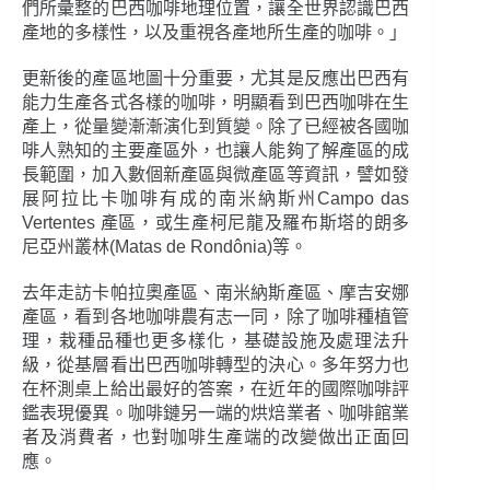
們所彙整的巴西咖啡地理位置，讓全世界認識巴西
產地的多樣性，以及重視各產地所生產的咖啡。」
更新後的產區地圖十分重要，尤其是反應出巴西有
能力生產各式各樣的咖啡，明顯看到巴西咖啡在生
產上，從量變漸漸演化到質變。除了已經被各國咖
啡人熟知的主要產區外，也讓人能夠了解產區的成
長範圍，加入數個新產區與微產區等資訊，譬如發
展阿拉比卡咖啡有成的南米納斯州Campo das
Vertentes 產區，或生產柯尼龍及羅布斯塔的朗多
尼亞州叢林(Matas de Rondônia)等。
去年走訪卡帕拉奧產區、南米納斯產區、摩吉安娜
產區，看到各地咖啡農有志一同，除了咖啡種植管
理，栽種品種也更多樣化，基礎設施及處理法升
級，從基層看出巴西咖啡轉型的決心。多年努力也
在杯測桌上給出最好的答案，在近年的國際咖啡評
鑑表現優異。咖啡鏈另一端的烘焙業者、咖啡館業
者及消費者，也對咖啡生產端的改變做出正面回
應。