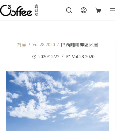
跳
至
購
主
物
要
車
內
容
/
Vol.28 2020
/
首頁
巴西咖啡產區地圖
2020/12/27
Vol.28 2020