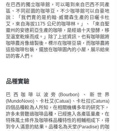
在巴西的獨立咖啡館，可以喝到來自巴西不同產
區、不同莊園的咖啡豆，不少咖啡館可以自豪地
說：「我們賣的是約翰·威爾森生產的日曬卡杜
艾，來自海拔1175 公尺的咖啡林。」、「來自聖
靈州的安德莉亞生產的咖啡，是經過十天發酵，移
至溫室乾燥而成。」除了上述資訊，也有咖啡館將
咖啡農肖像繪製後，標示在咖啡豆袋，而咖啡農將
這些咖啡包裝，擺放在咖啡園內的小屋，展示給來
訪的客人們。
品種實驗
巴西咖啡以波旁(Bourbon)、新世界
(MundoNovo)、卡杜艾(Catuai)、卡杜拉(Caturra)
四個品種較為人所知，在相關機構多年的研究下，
許多未曾聽過咖啡品種，已經進入各產區量產，在
特殊風土條件及咖啡株品種特性的相輔相成下，得
到令人滿意的結果。品種名為天堂(Paradise) 的咖