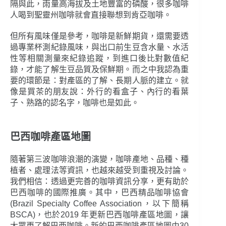
隔與此，雨量高海拔及土地豐富的磷酸，很多咖啡
人喝到聖靈州咖啡就會直接聯想到肯亞咖啡。
但所有風味僅是參考，咖啡是新鮮期貨，還需要透
過專業杯測紀錄風味，與出口前生豆含水量、水活
性等相關測量來紀錄追蹤，到進口後比對數值紀
錄，才能了解生豆品質及保鮮期。而之中我認為重
要的環節是：對產區的了解、長期人脈的建立。就
像是買茶的朋友說：外行的看盒子、內行的看葉
子、熟路的認名字，咖啡也是如此。
巴西咖啡產區地圖
隨著第三波咖啡浪潮的演變，咖啡產地、品種、種
植者、處理法等資訊，也越來越受到重視及討論。
我們相信：透過更完善的咖啡資訊分享，更有助於
巴西咖啡的國際推廣。其中，巴西精品咖啡協會
(Brazil Specialty Coffee Association，以下簡稱
BSCA)，也於2019 年更新巴西咖啡產區地圖，讓
大眾更了解巴西咖啡。新的巴西咖啡產區地圖由30