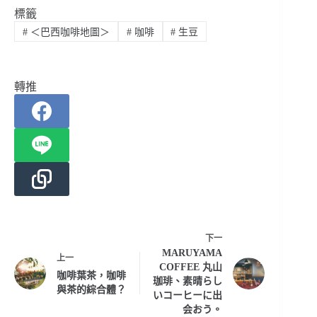
標籤
#
＜巴西咖啡地圖＞
#
咖啡
#
生豆
轉推
下一
MARUYAMA
上一
COFFEE 丸山
咖啡葉茶，咖啡
珈琲、素晴らし
與茶的綜合體？
いコーヒーに出
会おう。