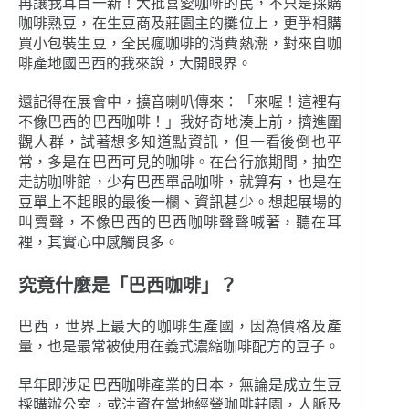
再讓我耳目一新！大批喜愛咖啡的民，不只是採購
咖啡熟豆，在生豆商及莊園主的攤位上，更爭相購
買小包裝生豆，全民瘋咖啡的消費熱潮，對來自咖
啡產地國巴西的我來說，大開眼界。
還記得在展會中，擴音喇叭傳來：「來喔！這裡有
不像巴西的巴西咖啡！」我好奇地湊上前，擠進圍
觀人群，試著想多知道點資訊，但一看後倒也平
常，多是在巴西可見的咖啡。在台行旅期間，抽空
走訪咖啡館，少有巴西單品咖啡，就算有，也是在
豆單上不起眼的最後一欄、資訊甚少。想起展場的
叫賣聲，不像巴西的巴西咖啡聲聲喊著，聽在耳
裡，其實心中感觸良多。
究竟什麼是「巴西咖啡」？
巴西，世界上最大的咖啡生產國，因為價格及產
量，也是最常被使用在義式濃縮咖啡配方的豆子。
早年即涉足巴西咖啡產業的日本，無論是成立生豆
採購辦公室，或注資在當地經營咖啡莊園，人脈及