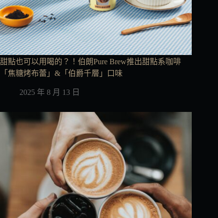
甜點也可以用喝的？！伯朗Pure Brew推出甜點系咖啡
「焦糖烤布蕾」&「伯爵千層」口味
2025 年 8 月 13 日