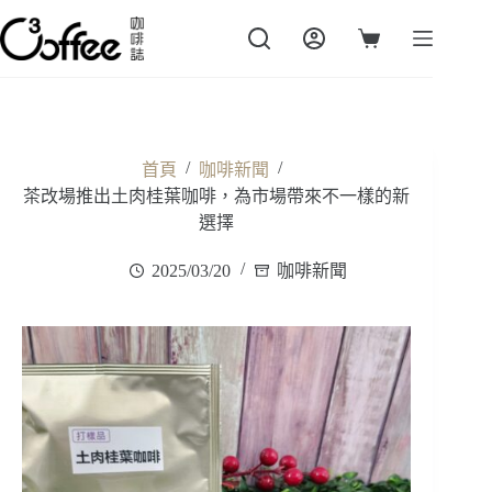
跳
至
購
主
物
要
車
內
容
/
/
首頁
咖啡新聞
茶改場推出土肉桂葉咖啡，為市場帶來不一樣的新
選擇
2025/03/20
咖啡新聞