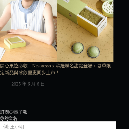
開心果控必收！Nespresso x 承繼聯名甜點登場，夏季限
定新品與冰飲優惠同步上市！
2025 年 6 月 6 日
訂閱C³電子報
你的全名