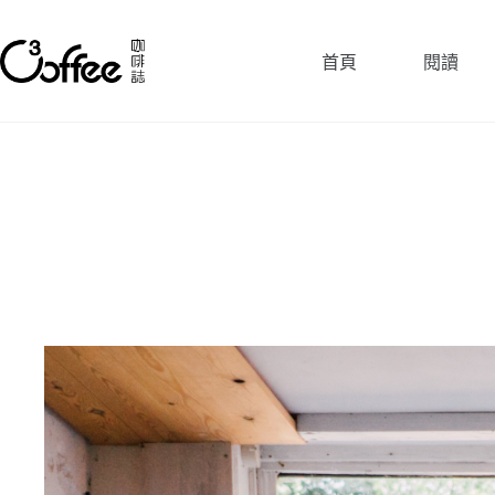
跳
至
首頁
閱讀
主
要
內
容