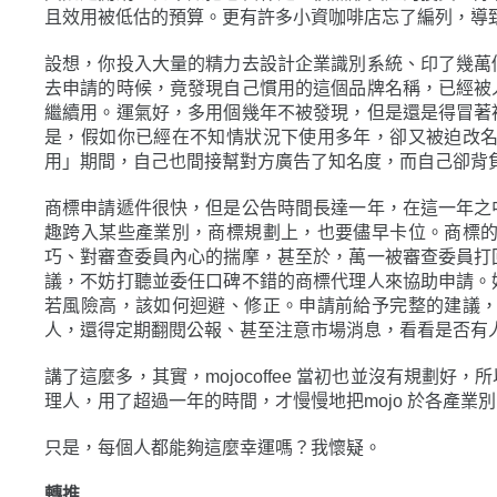
且效用被低估的預算。更有許多小資咖啡店忘了編列，導
設想，你投入大量的精力去設計企業識別系統、印了幾萬
去申請的時候，竟發現自己慣用的這個品牌名稱，已經被
繼續用。運氣好，多用個幾年不被發現，但是還是得冒著
是，假如你已經在不知情狀況下使用多年，卻又被迫改
用」期間，自己也間接幫對方廣告了知名度，而自己卻背
商標申請遞件很快，但是公告時間長達一年，在這一年之
趣跨入某些產業別，商標規劃上，也要儘早卡位。商標
巧、對審查委員內心的揣摩，甚至於，萬一被審查委員打
議，不妨打聽並委任口碑不錯的商標代理人來協助申請。
若風險高，該如何迴避、修正。申請前給予完整的建議
人，還得定期翻閱公報、甚至注意市場消息，看看是否有
講了這麼多，其實，mojocoffee 當初也並沒有規
理人，用了超過一年的時間，才慢慢地把mojo 於各產
只是，每個人都能夠這麼幸運嗎？我懷疑。
轉推