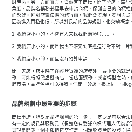
財產局。另一方面而言，當你有了商標，開了分店，這些
角度，品牌名稱務必儘早去申請商標，保護自己的商標權
的影響。回到店籌備期的務實面，我們會發現，發想與設
因為進入門檻也低，所以對長期的品牌規劃，也欠缺概念
1. 我們店小小的，不會有人來找我們麻煩啦……。
2. 我們店小小的，而且我也不確定到底進這行對不對，
3. 我們店小小的，而且沒有預算申請……。
開一家店，店主除了在經營實體的店務外，最重要的就是
移、可能得轉戰虛擬商店。當店面遷移，或者轉型之時，能
購市場，品牌名稱可以持續。你開了分店，掛上同一個lo
品牌規劃中最重要的步驟
商標申請，絕對是品牌規劃的第一步；一定要是可以合法
有一定的規費與服務費（假如您有委託商標代理人代為處
其說是開銷，倒不如把它當作是一個無形資產的投資：除