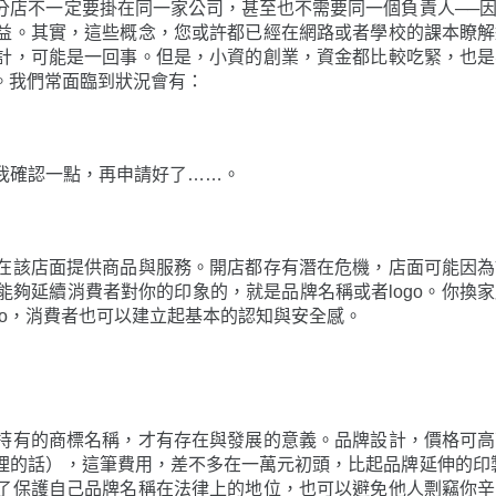
分店不一定要掛在同一家公司，甚至也不需要同一個負責人──
益。其實，這些概念，您或許都已經在網路或者學校的課本瞭解
計，可能是一回事。但是，小資的創業，資金都比較吃緊，也是
。我們常面臨到狀況會有：
等我確認一點，再申請好了……。
在該店面提供商品與服務。開店都存有潛在危機，店面可能因為
夠延續消費者對你的印象的，就是品牌名稱或者logo。你換
go，消費者也可以建立起基本的認知與安全感。
持有的商標名稱，才有存在與發展的意義。品牌設計，價格可高
理的話），這筆費用，差不多在一萬元初頭，比起品牌延伸的印
了保護自己品牌名稱在法律上的地位，也可以避免他人剽竊你辛