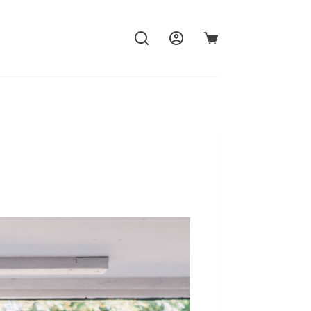
購
物
車