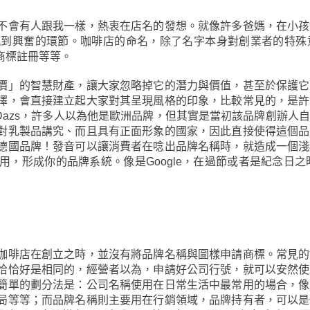
不會有人跟我一樣，熱衷在店名的發想。就像許多爸媽，在小孩
感到興奮的環節。咖啡店的命名，除了名字本身對創業者的特殊
商標註冊等等。
價」的智慧財產，讓大家忽略掉它的潛力與價值，甚至於保護它
擇，會直接建立起大家對其呈現風格的印象，比較常見的，是許
-Dazs，許多人以為他是歐洲品牌，但其實是當初該品牌創辦
對乳製品講究、而且具有正面形象的國家，因此直接使得這個品
德國品牌！發音可以讓消費者在唸出品牌名稱時，就造成一個淺
形成你的品牌系統。像是Google，在過節或者是紀念日之時
咖啡店在創立之時，並沒有將品牌名稱與圖樣申請商標。常見的
恰恰好是相同的，經營者以為，申請好公司行號，就可以安然使
簡單的劃分法是：公司名稱使用在日常生活中最常用的場合，像
局等等；而品牌名稱則主要用在行銷領域，品牌持有者，可以是