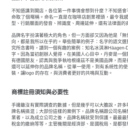
不知道講到開店，各位第一件事情會想到什麼？不知道會
命取了個暱稱。命名一直是在咖啡店創業裡頭，最令我
型、行銷層面的發音、辨識度、周邊延伸，還有法律面的
品牌名字扮演著極大的角色，但一方面卻又因為他是「無
向，都是我所以在乎的。舉些簡單的例子：名字的語文選
究所念書時，讀到一個有趣的案例：知名冰淇淋Häagen
字。因為當初創辦人覺得，在美國人心目中，丹麥是一個
有德國朋友，認真與我爭執哈根達茲不是美國品牌，而是
還可以延伸你的品牌名稱，從單一使用，到有系統性的使用，
裝，讓logo 的存在，與消費者更好的共鳴與互動。
商標註冊須知與必要性
手邊雖沒有實際調查的數據，但是幾乎可以大膽說，許多
牌名稱搞混；大部份這樣的案例下，品牌名稱跟公司名稱
業者，以為成立公司之後，品牌名稱就受到保護。最最最
稅金的繳納等等，主管機關是經濟部、是國稅局、是都發