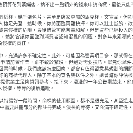
致預算花到緊繃後，擠不出一點額外的錢來申請商標，最後只能
個紙杯、幾千張名片、甚至是店家專屬的馬克杯、文宣品，但卻
人捷足先登！這時候，你將面臨兩難抉擇。你可以壯士斷腕，改
被告侵權的危險，最後儘管可能有幸和解，但是這些已經投入的
名，這將會讓你面臨到消費者認知混亂的問題，對多年來累積的
負侵權的責任。
中，充滿許多不確定性。此外，可能因為營業項目多，那就得在
的申請前置作業，雖不致於繁瑣，但絕對需要技巧。畢竟你遞件
回票的時候，我們應該怎麼回應？都會有值得留意與規劃的細節
好的商標代理人，除了基本的查名與送件之外，還會幫你評估核
，提供業主足夠資訊參考。接下來，漫漫的一年公告期結束，他
人侵權，等等的後續追蹤。
劃好，所以持續好一段時間，商標的使用範圍，都不是很充足，甚至
業別中需要註冊部分的都註冊完成。漫長的等待，又充滿不確定性