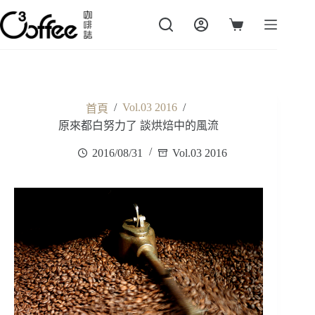
跳
至
購
主
物
要
車
內
容
/
Vol.03 2016
/
首頁
原來都白努力了 談烘焙中的風流
2016/08/31
Vol.03 2016