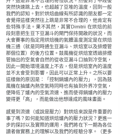
升，這是非常不合理的奇怪狀況。然後到了中段後
突然快速跳上去，也超越了豆堆的溫度，回到一般
我們的認知。對於烘焙曲線有所認識的朋友都一定
會覺得這樣突然往上跳是非常不合理的，他肯定有
些特殊手法。果不其然，其實Dimitrii 在烘焙的前
段刻意把生豆下豆漏斗的閘門保持開啟的狀況，而
大會賽事的指定用烘焙機的氣體溫度測定是在烘焙
機三通（就是同時通生豆漏斗、烘焙室以及排煙管
那個位置）的後方位置。鼓風機從烘焙室透過排煙
管抽出的空氣會自然的從收豆漏斗口抽到冷空氣，
因此一開始環境溫度上不去，但是烘焙室內的溫度
並不太會受到影響，因此可以正常上升。之所以要
這樣做的原因是：「控制鍋爐內的壓力」，因為鼓
風機在抽爐內熱空氣時同時也有抽到外界冷空氣，
便降低了爐內的空氣流速、進而使得鍋爐內的壓力
變得更「高」，而能做出他想達成的風味畫面。
感覺到流速（或說是壓力）對烘焙來說是件重要的
事了嗎？如何能知道烘焙爐內的壓力狀況？更進一
步的探討以及實際的運用，我們將在下一期為各位
讀者做實務上的理解以及我們的經驗分享。（更多