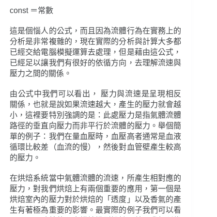
const ＝常數
這是個惱人的公式，而且因為流體行為在實務上的
分析是非常複雜的，現在實際的分析與計算大多都
已經交給電腦模擬運算去處理，但是藉由這公式，
已經足以讓我們有很好的依循方向，去理解流速與
壓力之間的關係。
由公式中我們可以看出， 壓力與流速是呈現相反
關係，也就是說如果流速越大，產生的壓力就會越
小，這裡要特別強調的是：此處壓力是指氣體流體
路徑的垂直向壓力而非平行於流體的壓力。舉個簡
單的例子：我們在量血壓時，血壓高者通常是血液
循環比較差（血流的慢），然後對血管壁產生較高
的壓力。
在烘焙系統當中氣體流體的流速，所產生相對應的
壓力，對我們烘焙上有兩個重要的應用，第一個是
烘焙室內的壓力對於烘焙的「透度」以及香氣的產
生有著極為重要的影響。最實際的例子我們可以看