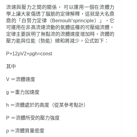
流速與壓力之間的關係， 可以運用一個在流體力
學上讓大家傷透了腦筋的定律解釋，這就是大名鼎
鼎的「白努力定律（Bernoulli’sprinciple）」，它
可運用在非高流速流動的氣體這種的可壓縮流體，
定律主要說明了無黏流的流體速度增加時，流體的
壓力能與位能（勢能）總和將減少。公式如下：
P+12ρV2+ρgh=const
其中
V ＝流體速度
g ＝重力加速度
h ＝流體處於的高度（從某參考點計）
P ＝流體所受的壓力強度
ρ ＝流體質量密度