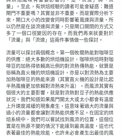
量」。至此，有烘焙經驗的讀者可能會疑惑：難道
閘門不重要嗎？其實並非不重要，而是實際分析下
來，閘口大小的改變會同時影響著風速與流量，所
以仍然是在談流速與流量，只是閘口開閉的方式又
多了一個口徑變因的存在。而我們再來就要對於
「流量」與「流速」這兩件事情做一些探討。
流量可以探討兩個概念。第一個攸關熱能對咖啡豆
的供應：絕大多數的烘焙機設計，咖啡烘焙時對咖
啡豆的加熱得依賴高比例的對流熱傳熱能，就算是
俗稱為直火機的烘焙機設計，亦是以對流熱為主要
加熱咖啡豆的熱能來源（其實直火機的設計是比起
半熱風機更加依賴對流熱來升溫）。而風流其實有
個很大的主要影響，就是對流熱對豆子的熱能供應
狀況。我們知道如果風門開太大或太小都會有溫度
上升速度減緩的現象產生，這意味著過大的流量與
過小的流量都會讓對流熱能供應不足。在固定的烘
焙系統中，我們可以嘗試找到風流的位置，這個位
置是在熱源不變的情況下能達到最高溫度，這也代
表著最佳的熱能效能，也許未必會產生出最佳的風