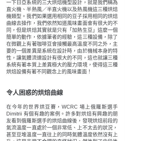
一下日亞系統的三大烘焙機型設計，就是我們稱為
直火機、半熱風／半直火機以及熱風機這三種烘焙
機類型。我們如果選用相同的豆子採用相同的烘焙
曲線去操作，我們依然知道風味畫面會有很大的不
同，但是烘焙其實就是只有「加熱生豆」這麼一個
簡單的動作，依據筆者的經驗，這三種設備，除了
在微觀上有著咖啡豆會接觸最高溫度不同之外，主
要的一個差異是系統在設計時，由於機械本身的特
性，讓氣體流速設計有很大的不同，這也就讓三種
系統有著本質上差異極大的壓力環境，使得這三種
烘焙設備有著不同觀念上的風味畫面！
令人困惑的烘焙曲線
在今年的世界烘豆賽，WCRC 場上俄羅斯選手
Dimitrii 有個有趣的案例。許多對烘焙有興趣的朋
友看到俄羅斯選手的烘焙曲線後，發現烘焙前段的
氣流溫度一直處於一個非常低、上不太去的狀況，
甚至豆堆溫度一直往上的同時氣體溫度依然沒有上