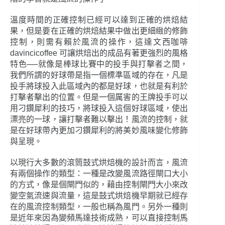
溫度時間的正確控制已經可以達到正確的烘焙結
果，但是要在正確的烘焙結果中做出更細緻的修飾
控制，則需有賴於風流的操作，這達文西咖啡
davincicoffee 可讓烘焙出的成品有著更強烈的風格
特色──就像是棒球比賽中的投手與打擊者之間，
我們所謂的好球帶是指一個標準區域的存在，凡是
投手將球投入此區域內的都是好球，也就是有利於
打擊者擊出的位置。但是一個厲害的王牌投手可以
用刁鑽犀利的技巧，將球投入這個好球區域，使出
漂亮的一球，讓打擊者難以擊出！風流的控制，就
是在好球帶內更加刁鑽犀利的將美妙風味變化修飾
與呈現。
以現行大多數的滾筒鼓式烘焙機的設計而言，風流
有兩個操作的類型：一種是改變風流路徑閘口大小
的方式，像是個閘門似的，藉由控制閘門大小來改
變空氣流速與流量，這是鼓式烘焙機早期就已經存
在的風流控制類型，一般也稱為風門。另外一種則
是近年來因為變頻馬達技術成熟，可以直接控制馬