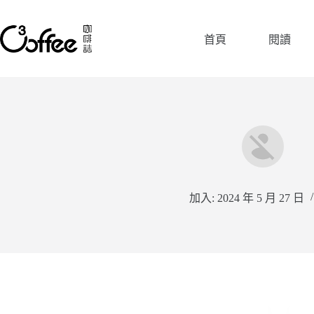
跳
至
首頁
閱讀
主
要
內
容
加入: 2024 年 5 月 27 日