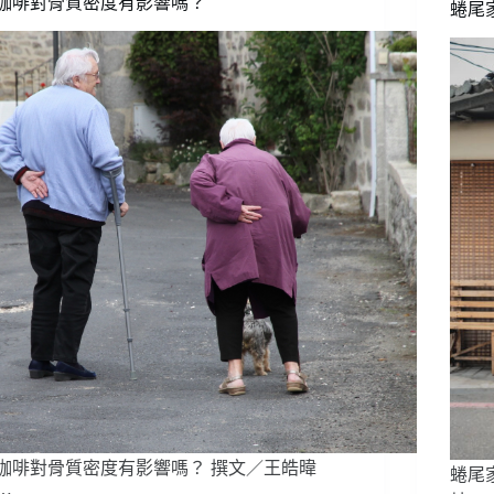
咖啡對骨質密度有影響嗎？
蜷尾
咖啡對骨質密度有影響嗎？ 撰文／王皓暐
蜷尾
…