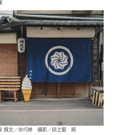
家
家 撰文／佘巧婷 攝影／邱之聖 照