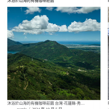
沐浴於山海的有機咖啡莊園
沐浴於山海的有機咖啡莊園 台灣·花蓮縣·秀…