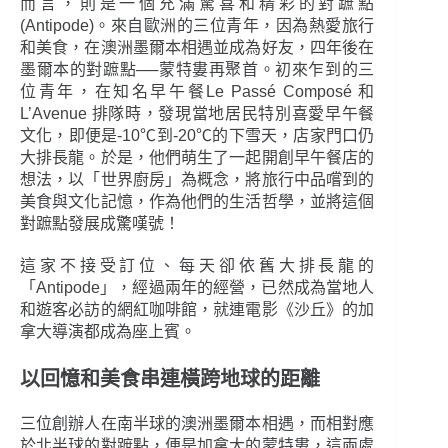
而言，則是一個充滿驚喜和精彩的對蹠點
(Antipode)。來自歐洲的三位青年，因為熱愛旅行
和美食，在澳洲墨爾本相遇並成為好友，四年後在
墨爾本的對蹠點──蒙特婁再聚首。初來乍到的三
位青年，在知名早午餐Le Passé Composé 和
L’Avenue 排隊時，發現當地居民特別喜愛早午餐
文化，即便是-10℃到-20℃的下雪天，店家門口仍
大排長龍。於是，他們萌生了一起開創早午餐店的
想法，以「世界廚房」為概念，將旅行中品嚐到的
美食與文化記憶，作為他們的生活哲學，並將這個
對蹠點發展成驚嘆號！
這家不接受訂位、每天卻依舊大排長龍的
「Antipode」，經過兩年的經營，已然成為當地人
和遊客必訪的網紅咖啡館，就連電影《沙丘》的加
拿大導演都成為座上賓。
以回憶和美食串連橫跨地球的距離
三位創辦人在南半球的澳洲墨爾本相遇，而相對應
於北半球的對蹠點，便是加拿大的蒙特婁，這兩處