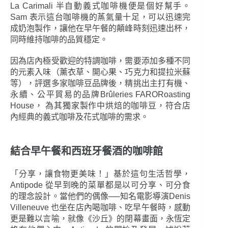
La Carimali 半自動義式咖啡機便是個好幫手。
Sam 表示這台咖啡機的蒸氣量十足，可以迅速完
成奶泡製作，讓他在早午餐的顛峰時刻迅速出杯，
同時維持咖啡的品質穩定。
因為店內極受歡迎的特調咖啡，需要添加多種不同
的元素入味（薰衣草、開心果、巧克力和提拉米蘇
等），評選多家咖啡豆品牌後，精挑出主打有機、
永續、公平貿易的品牌Brûleries FARORoasting
House， 為其獨家製作中烘焙的咖啡豆，符合店
內經典的義式咖啡及花式咖啡的需求。
結合早午餐和西班牙餐酒的咖啡館
「分享，讓食物更美味！」基於這句生活哲學，
Antipode 從早到晚的菜單都是以可分享、可分食
的理念設計。當他們的偶像──知名電影導演Denis
Villeneuve 也坐在店內喝咖啡、吃早午餐時，感動
更是難以言喻，就像《沙丘》的閉幕畫面，永恆定