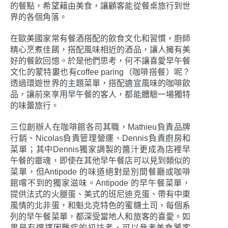
的餐點，希望藉由美食，讓顧客能從餐桌旅行到世
界的各個角落。
在歐美國家常有餐酒搭配的飲食文化和習慣，廚師
精心烹煮佳餚，搭配風味相近的酒品，讓人擁有美
好的餐飲回憶。於是他們思考，何不讓喜愛早午餐
文化的蒙特婁也有coffee paring（咖啡搭餐）呢？
透過環遊世界的主題菜單，搭配適宜風味的咖啡飲
品，讓前來享用早午餐的客人，都能體驗一場獨特
的味蕾旅行。
三位創辦人在咖啡館各司其職，Mathieu負責品牌
行銷、Nicolas負責管理營運、Dennis負責廚房和
菜單；其中Dennis獨家調製的醬汁更成為店裡早
午餐的靈魂，即使在其他早午餐店可以見到類似的
菜單，但Antipode 的味道絕對是別間餐廳或咖啡
館嚐不到的獨家滋味。Antipode 的早午餐菜單，
提供法式的火腿蛋、美式的班尼迪克蛋、帶有中東
風情的北非蛋，和魁北克特色的蜜糖土司，每個系
列的早午餐菜單，都深受當地人和旅客的喜愛。如
果是有選擇困難症的初訪者，可以參考美食饕客