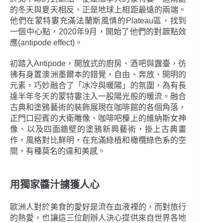
的冬天與夏天相反、正是地球上相距最遠的兩端。
他們在蒙特婁充滿法蘭斯風情的Plateau區，找到
一個中心點，2020年9月，開始了他們的對蹠點效
應(antipode effect)。
初踏入Antipode，開放式的廚房、酒吧與露臺，彷
彿有身置澳洲墨爾本的錯覺，自由、奔放、開明的
元素，巧妙融合了「冰冷與暖陽」的氛圍，為有長
達半年冬天的蒙特婁注入一股陽光般的暖流。融合
古典和塗鴉藝術的裝飾展現在咖啡館的各個角落，
正門口迎賓的大衛雕像、咖啡吧檯上的維納斯女神
像、以及四面牆壁的塗鴉新興藝術，掛上古典畫
作，風格對比鮮明，在充滿綠植和橄欖綠色系的空
間，有種莫名的違和美感。
用獨家醬汁擄獲人心
歐洲人對於美食的愛好是流在血液裡的，而對旅行
的熱愛，也讓這三位創辦人決心提供來自世界各地