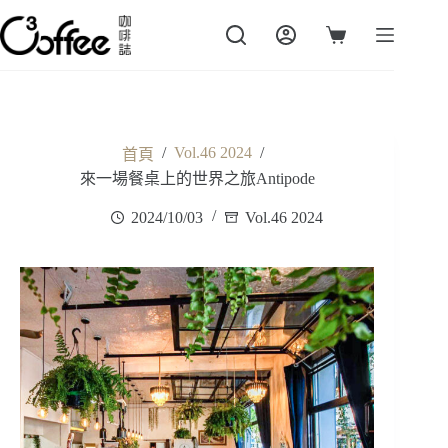
跳
至
購
主
物
要
車
內
容
/
Vol.46 2024
/
首頁
來一場餐桌上的世界之旅Antipode
2024/10/03
Vol.46 2024