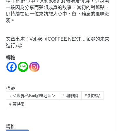
格在他們心中。Antipode 的開始及發展，述說著
一段因為分享而夢想成真的故事，當初的對蹠點，
仍持續在每一位來訪旅人心中，留下難忘的風味漣
漪。
文章出處：Vol.46《COFFEE NEXT…咖啡的未來
進行式》
轉推
標籤
#
＜世界私Fan咖啡地圖＞
#
咖啡館
#
對蹠點
#
蒙特婁
轉推