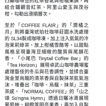
凸顯咖啡豆的紅茶香氣與柑橘果調，再
結合鐵觀音紅茶、阿里山愛玉與茂谷
柑，勾勒出滑順層次。
至於「COFFEE FLAIR」的「潤橘之
月」則將臺灣琥珀社咖啡莊園水洗處理
的 SL34製成咖啡凍，加上注入氮氣的冷
泡茉莉綠茶、放上柑橘雪酪等，以甜點
風格呈現臺灣豆細緻的酸質與尾韻花
香。「小尾巴 Tinytail Coffee Bar」的
「Tea Horizon」展現卓武山咖啡農場蜜
處理藝伎的冬瓜與花香調性，並揉合臺
灣金萱烏龍的清茶香與自製抹茶氮氣泡
沫，堆疊出「咖啡、烏龍、抹茶」三重
茶感。「NORMAL COFFEE」的「山之
頌 So’ngna Hymn」透過日曬冰滴展現
葡萄柚、柳橙等明亮果香，再加入自製