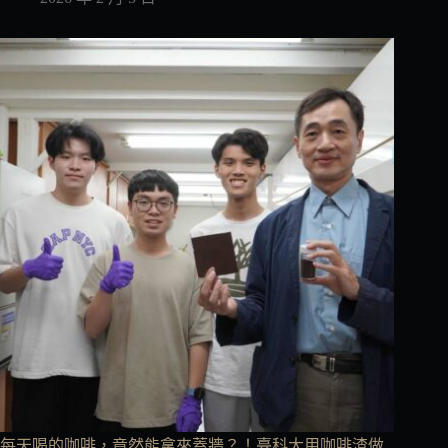
每天喝的咖啡，竟然能拿來蓋牆？！臺科大用咖啡渣做