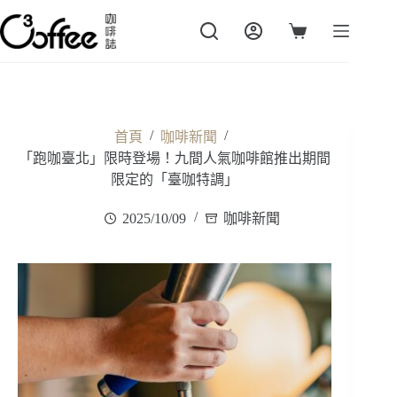
跳
至
購
主
物
要
車
內
容
/
/
首頁
咖啡新聞
「跑咖臺北」限時登場！九間人氣咖啡館推出期間
限定的「臺咖特調」
2025/10/09
咖啡新聞