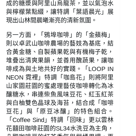
成的糖漿與阿里山烏龍茶，並以氣泡水
與檸檬葉點綴，讓特調「葉語晨光」展
現出山林間晨曦漸亮的清新氛圍。
另一方面，「鴉埠咖啡」的「金蘋梅」
則以卓武山咖啡農場的藝妓為基底，結
合黃金糖、自製蘋果乾與有機梅子乾，
堆疊出清爽果韻，並善用醜蔬果，讓咖
啡成為與土地共好的實踐。「LOOP IN
NEON 霓裡」特調「咖島花」則將阿里
山家園莊園的蜜處理藝伎咖啡轉化為冰
釀糖水，串連柴魚風味豆花、紅玉紅茶
與白柚雙色晶球及海苔，結合成「咖啡
豆花」與「原豆冰釀」的特色組合。
「Coffee Sind」特調「回味」更以雲林
花囍田咖啡莊園的SL34水洗豆為主角，