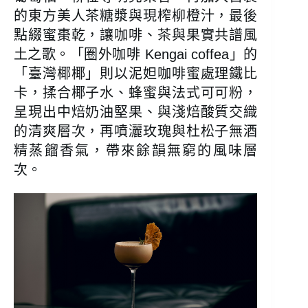
的東方美人茶糖漿與現榨柳橙汁，最後
點綴蜜棗乾，讓咖啡、茶與果實共譜風
土之歌。「圈外咖啡 Kengai coffea」的
「臺灣椰椰」則以泥妲咖啡蜜處理鐵比
卡，揉合椰子水、蜂蜜與法式可可粉，
呈現出中焙奶油堅果、與淺焙酸質交織
的清爽層次，再噴灑玫瑰與杜松子無酒
精蒸餾香氣，帶來餘韻無窮的風味層
次。