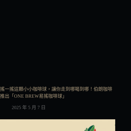
搖一搖這顆小小咖啡球，讓你走到哪喝到哪！伯朗咖啡
推出「ONE BREW易搖咖啡球」
2025 年 5 月 7 日