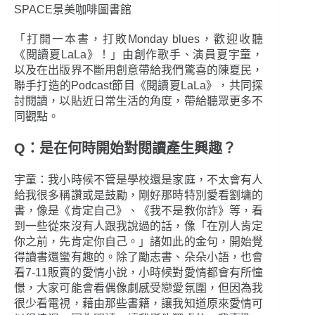
SPACE景美咖啡圖書館
「打開一本書，打敗Monday blues，歡迎收聽
《閱讀夏LaLa》！」由創作歌手、演員夏宇童，
以及在出版界不斷用創意帶給我們驚喜的陳夏民，
聯手打造的Podcast節目《閱讀夏LaLa》，共同探
討閱讀，以貼近日常生活的角度，帶給聽眾更多不
同觀點。
Q：是在何時開始對閱讀產生興趣？
宇童：我小時候不管是學校還是家庭，不太會有人
給我很多稱讚或是鼓勵，剛好那時特別愛看劉墉的
書，像是《肯定自己》、《我不是教你詐》等，看
到一些從來沒有人跟我說過的話，像「在別人肯定
你之前，先肯定你自己。」諸如此的金句，開始覺
得讀書還蠻有趣的。除了勵志書、朵朵小語，也會
看7-11販賣的愛情小說，小時候對愛情都會有所憧
憬，大家可能會看偶像劇感受戀愛氛圍，但因為我
很少看電視，藉由那些書籍，讓我知道原來愛情可