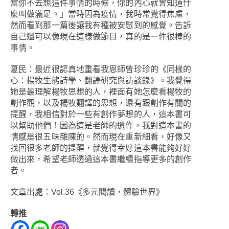
當你不去想這件事情的時候，你的內心就會知道什
麼叫做滿足。」當時因為疫情，我時常覺得焦慮，
然而看到那一篇後讓我有種被安慰到的感覺。告訴
自己還可以像現在這樣做節目，真的是一件很棒的
事情。
夏民：最近很認真地重看我恩師曾珍珍的《同樣的
心：楊牧生態詩學、翻譯研究與訪談錄》。我覺得
她是最理解楊牧思想的人，裡面有她怎麼看楊牧的
創作觀，以及楊牧翻譯的思想，還有跟創作有關的
提醒，我相信對於一些有創作夢想的人，這本書可
以幫助他們！因為這是老師的遺作，我對這本書的
情感是很五味雜陳的。然而現在重新細看，好像又
找回很多老師的提醒，就覺得幸好這本書能夠好好
做出來，希望老師透過這本書繼續指導更多的創作
者。
文章出處：Vol.36《多元閱讀，體驗世界》
轉推