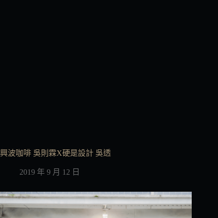
興波咖啡 吳則霖X硬是設計 吳透
2019 年 9 月 12 日