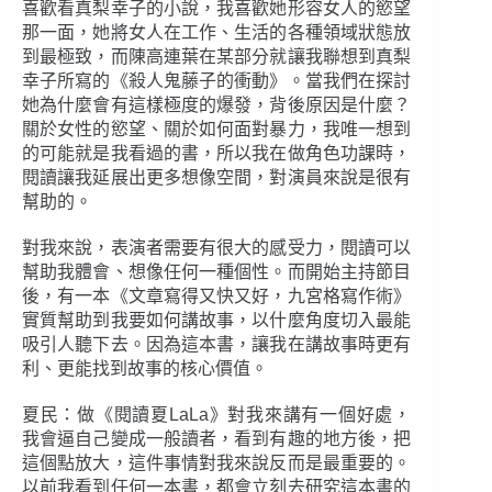
喜歡看真梨幸子的小說，我喜歡她形容女人的慾望
那一面，她將女人在工作、生活的各種領域狀態放
到最極致，而陳高連葉在某部分就讓我聯想到真梨
幸子所寫的《殺人鬼藤子的衝動》。當我們在探討
她為什麼會有這樣極度的爆發，背後原因是什麼？
關於女性的慾望、關於如何面對暴力，我唯一想到
的可能就是我看過的書，所以我在做角色功課時，
閱讀讓我延展出更多想像空間，對演員來說是很有
幫助的。
對我來說，表演者需要有很大的感受力，閱讀可以
幫助我體會、想像任何一種個性。而開始主持節目
後，有一本《文章寫得又快又好，九宮格寫作術》
實質幫助到我要如何講故事，以什麼角度切入最能
吸引人聽下去。因為這本書，讓我在講故事時更有
利、更能找到故事的核心價值。
夏民：做《閱讀夏LaLa》對我來講有一個好處，
我會逼自己變成一般讀者，看到有趣的地方後，把
這個點放大，這件事情對我來說反而是最重要的。
以前我看到任何一本書，都會立刻去研究這本書的