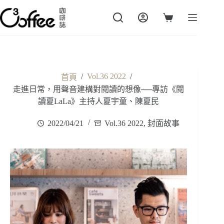
跳
至
購
主
物
要
車
內
容
/
Vol.36 2022
/
首頁
走進日常，用聲音建構對閱讀的想像──專訪《閱
讀夏LaLa》主持人夏宇童、陳夏民
2022/04/21
Vol.36 2022
,
封面故事