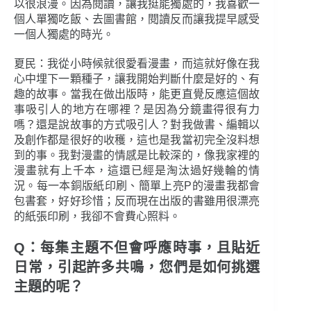
以很浪漫。因為閱讀，讓我挺能獨處的，我喜歡一
個人單獨吃飯、去圖書館，閱讀反而讓我提早感受
一個人獨處的時光。
夏民：我從小時候就很愛看漫畫，而這就好像在我
心中埋下一顆種子，讓我開始判斷什麼是好的、有
趣的故事。當我在做出版時，能更直覺反應這個故
事吸引人的地方在哪裡？是因為分鏡畫得很有力
嗎？還是說故事的方式吸引人？對我做書、編輯以
及創作都是很好的收穫，這也是我當初完全沒料想
到的事。我對漫畫的情感是比較深的，像我家裡的
漫畫就有上千本，這還已經是淘汰過好幾輪的情
況。每一本銅版紙印刷、簡單上亮P的漫畫我都會
包書套，好好珍惜；反而現在出版的書雖用很漂亮
的紙張印刷，我卻不會費心照料。
Q：每集主題不但會呼應時事，且貼近
日常，引起許多共鳴，您們是如何挑選
主題的呢？