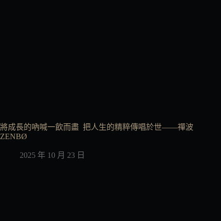
將成長的吶喊一飲而盡 把人生的精粹傳唱於世——禪波
ZENBØ
2025 年 10 月 23 日