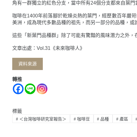
角有一群獨立的紅色分支，當中所有24個分支都來自葉
咖啡在1400年前落腳於乾燥炎熱的葉門，經歷數百年嚴
美洲，成為現代多數品種的祖先，而另一部分的品種，或
這些「新葉門品種群」除了可能有驚豔的風味潛力之外，
文章出處：Vol.31《未來咖啡人》
資料來源
轉推
標籤
#
＜台灣咖啡研究室報告＞
#
咖啡豆
#
品種
#
產區