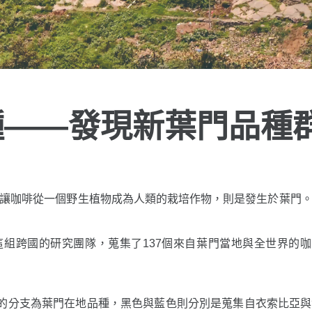
種——發現新葉門品種
比亞，然而真正讓咖啡從一個野生植物成為人類的栽培作物，則是發生於
組跨國的研究團隊，蒐集了137個來自葉門當地與全世界的咖
的分支為葉門在地品種，黑色與藍色則分別是蒐集自衣索比亞與