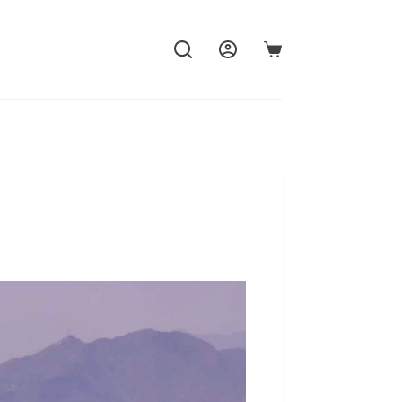
購
物
車