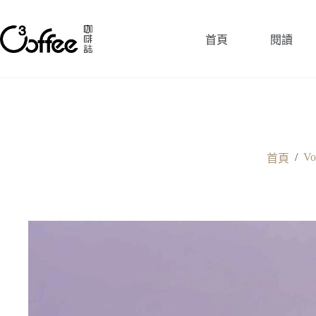
跳
至
首頁
閱讀
主
要
內
容
/
Vo
首頁