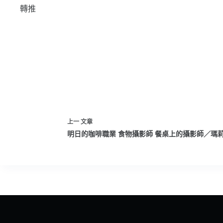
轉推
上一
文章
明日的咖啡職業 食物攝影師 餐桌上的攝影師／瑪莉