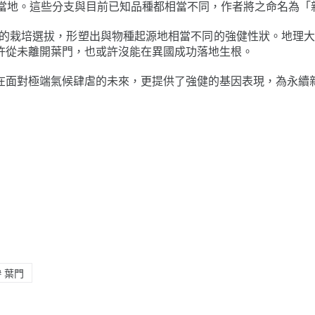
門當地。這些分支與目前已知品種都相當不同，作者將之命名為「
苛的栽培選拔，形塑出與物種起源地相當不同的強健性狀。地理
許從未離開葉門，也或許沒能在異國成功落地生根。
在面對極端氣候肆虐的未來，更提供了強健的基因表現，為永續
#
葉門