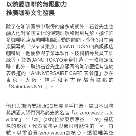
以熱愛咖啡的無限動力
推廣咖啡文化發展
除了在咖啡賽事中取得的諸多成就外，石谷先生也
融入他對咖啡文化的深刻理解和獨到見解，擔任許
多咖啡名店及咖啡相關活動的顧問。今年3月在東
京開幕的「ジャヌ東京」(JANU TOKYO)高級飯店
咖啡廳，他便參與了菜單製作、技術指導及員工訓
練等，並為JANU TOKYO量身打造了一款限定咖
啡。此外，聘請石谷先生為顧問的咖啡廳還有位於
表參道的「ANNIVERSAIRE CAFE 表参道」及在
東京、大阪、神戶和名古屋都有據點的
「Saturdays NYC」。
他也與調酒業龍頭SG集團聯手打造，被日本咖啡
與調酒大師們列為必去的名店「æ zero-waste cafe
& bar 」。「æ」(ash)位於東京涉谷，「æ」是店
名的形狀，代表咖啡豆與無限可能性的「∞」符
號。以零浪費(zero-waste)為核心，透過唯美空