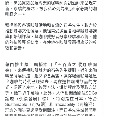
間、高品質飲品及專業的咖啡師與調酒師來呈現嶄
新、永續的概念，被我私心列為東京5家必訪的咖
啡廳之一。
積極參與各類咖啡活動和交流的石谷先生，致力於
推動咖啡文化發展。他經常受邀至各地舉辦咖啡講
座和培訓課程，與咖啡愛好者分享經驗和心得，他
的熱情與專業態度，亦使他在咖啡界贏得廣泛的尊
敬和讚譽。
藉由推出線上廣播節目「石谷貴之 從咖啡開
始」，來傳播咖啡魅力的石谷先生提到，近年來咖
啡業發展迅速、趨勢瞬息萬變，選擇喝熱咖啡還是
冷咖啡的時代已經過去，現在選擇咖啡飲品的方
式，涵蓋了產地、後製方法、烘焙程度及萃取方法
等，幾乎近千萬種。此外，人們也開始關注SDGs
議題（永續發展目標），特別是在日本，符合
Sustainable（可持續）和Traceability（可追溯）
理念的咖啡豆逐漸受到關注，而石谷先生試著簡單
明瞭地傳達這些豐富且深入的資訊給一般消費者，