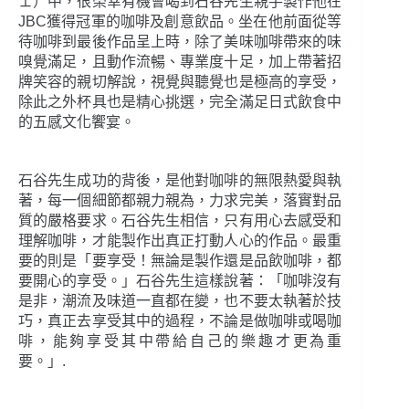
ェ）中，很榮幸有機會喝到石谷先生親手製作他在
JBC獲得冠軍的咖啡及創意飲品。坐在他前面從等
待咖啡到最後作品呈上時，除了美味咖啡帶來的味
嗅覺滿足，且動作流暢、專業度十足，加上帶著招
牌笑容的親切解說，視覺與聽覺也是極高的享受，
除此之外杯具也是精心挑選，完全滿足日式飲食中
的五感文化饗宴。
石谷先生成功的背後，是他對咖啡的無限熱愛與執
著，每一個細節都親力親為，力求完美，落實對品
質的嚴格要求。石谷先生相信，只有用心去感受和
理解咖啡，才能製作出真正打動人心的作品。最重
要的則是「要享受！無論是製作還是品飲咖啡，都
要開心的享受。」石谷先生這樣說著：「咖啡沒有
是非，潮流及味道一直都在變，也不要太執著於技
巧，真正去享受其中的過程，不論是做咖啡或喝咖
啡，能夠享受其中帶給自己的樂趣才更為重
要。」.