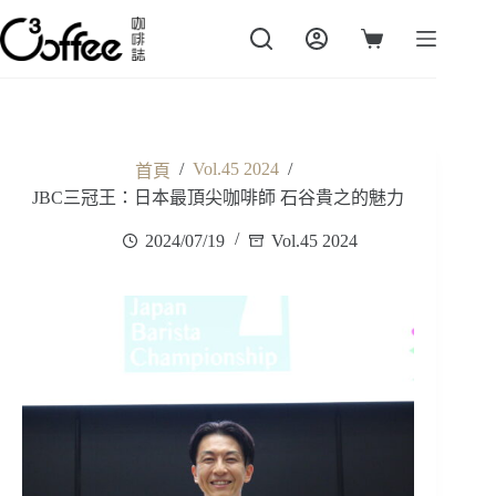
跳
至
購
主
物
要
車
內
容
/
Vol.45 2024
/
首頁
JBC三冠王：日本最頂尖咖啡師 石谷貴之的魅力
2024/07/19
Vol.45 2024