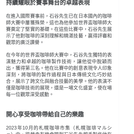
持續耀眼於賽事舞台的卓越表現
在進入國際賽事前，石谷先生已在日本國內的咖啡
師大賽中屢獲殊榮，這也為他參加世界盃咖啡師大
賽奠定了堅實的基礎。在這些比賽中，石谷先生展
示了他對咖啡的深刻理解和精湛技藝，贏得評審和
觀眾的廣泛讚譽。
在今年的世界盃咖啡師大賽中，石谷先生獨特的表
演魅力和卓越的咖啡製作技術，讓他從中脫穎而
出，獲得第三名。他在比賽中的創意表現令人印象
深刻，將咖啡的製作過程與日本傳統文化巧妙結
合，展示了跨文化與融合技藝的美學。他的表演不
僅是咖啡技術的展現，還是一場文化盛宴，使在場
每一位觀眾深受感動。
開心享受咖啡帶給自己的樂趣
2023年10月的札幌咖啡市集（札幌珈琲マルシ