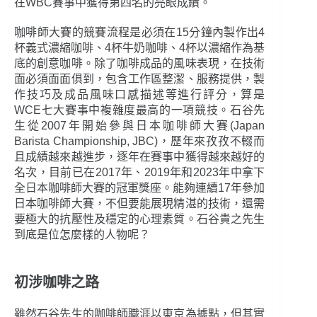
在WBC賽事中獲得第四名的亮眼成績。
咖啡師大賽的競賽流程是必須在15分鐘內製作出4
杯義式濃縮咖啡、4杯牛奶咖啡、4杯以濃縮作為基
底的創意咖啡。除了咖啡成品的風味表現，在技術
面必須面面俱到，包含工作區整潔、服務提供，製
作技巧及成品風味口感描述等進行評分，算是
WCE七大賽事中複雜度最高的一項競技。石谷先
生從2007年開始參與日本咖啡師大賽(Japan
Barista Championship, JBC)，歷年來孜孜不輟而
且成績越來越進步，逐年在賽事中獲得越來越好的
名次，目前已在2017年、2019年和2023年中拿下
全日本咖啡師大賽的冠軍獎座。能夠連續17年參加
日本咖啡師大賽，不但要能展現精湛的技術，還需
要極大的抗壓性及穩定的心理素質。石谷貴之先生
到底是位怎麼樣的人物呢？
初涉咖啡之路
雖然石谷先生的咖啡師職涯以東京為據點，但其實