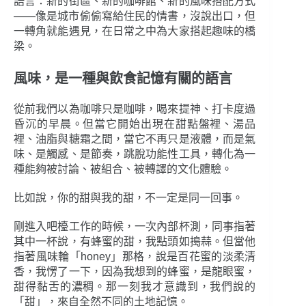
語言：新的街區、新的咖啡館、新的風味搭配方式
——像是城市偷偷寫給住民的情書，沒說出口，但
一轉角就能遇見，在日常之中為大家搭起趣味的橋
梁。
風味，是一種與飲食記憶有關的語言
從前我們以為咖啡只是咖啡，喝來提神、打卡度過
昏沉的早晨。但當它開始出現在甜點盤裡、湯品
裡、油脂與糖霜之間，當它不再只是液體，而是氣
味、是觸感、是節奏，跳脫功能性工具，轉化為一
種能夠被討論、被組合、被轉譯的文化體驗。
比如說，你的甜與我的甜，不一定是同一回事。
剛進入吧檯工作的時候，一次內部杯測，同事指著
其中一杯說，有蜂蜜的甜，我點頭如搗蒜。但當他
指著風味輪「honey」那格，說是百花蜜的淡柔清
香，我愣了一下，因為我想到的蜂蜜，是龍眼蜜，
甜得黏舌的濃稠。那一刻我才意識到，我們說的
「甜」，來自全然不同的土地記憶。