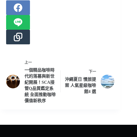
上一
一個精品咖啡時
下一
代的落幕與新世
沖繩夏日 慢旅提
紀開展！SCA接
案 人氣星級咖啡
管Q品質鑑定系
館4 選
統 全面推動咖啡
價值新秩序