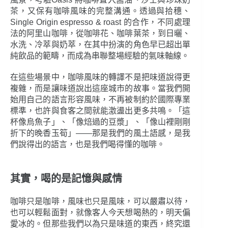
茶，又保有咖啡風味的完整溝通。透過與拾穗、
Single Origin espresso & roast 的合作，不同處理
法的阿里山咖啡，從咖啡花、咖啡葉茶，到日曬、
水洗、冷萃與奶萃，在其中扮演的角色早已超出單
純飲品的範疇，而成為串聯整場經驗的氣味軸線。
在這些場景中，咖啡風味的轉譯不是把味道說得更
複雜，而是讓味道說出這座城市的故事。當我們開
始用自己的語言形容風味，不再被制約於國際專業
標準，也許與食客之間就能激盪出更多共鳴。「這
杯像烏魚子」、「像焙過的豆漿」、「像山裡剛剛
折下的晚香玉筍」——那是我們的風土語感，是我
們說得出的語言，也是我們喝得懂的咖啡。
其實，喝的是記憶與感情
咖啡只是咖啡，風味也只是風味，可以嚴肅以待，
也可以輕鬆面對，就像客人今天想喝熱的，明天偏
愛冰的。但那些我們以為只是味道的東西，終究還