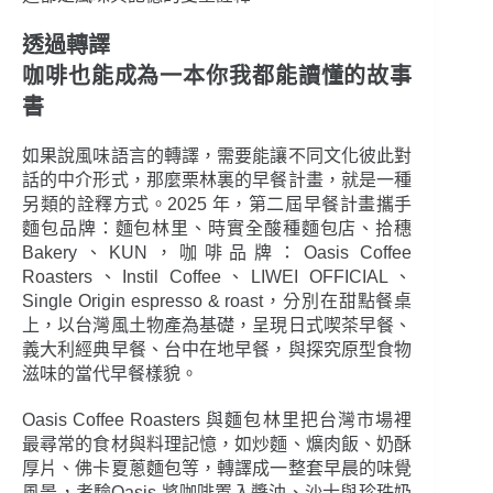
透過轉譯
咖啡也能成為一本你我都能讀懂的故事
書
如果說風味語言的轉譯，需要能讓不同文化彼此對
話的中介形式，那麼栗林裏的早餐計畫，就是一種
另類的詮釋方式。2025 年，第二屆早餐計畫攜手
麵包品牌：麵包林里、時實全酸種麵包店、拾穗
Bakery、KUN，咖啡品牌：Oasis Coffee
Roasters、Instil Coffee、LIWEI OFFICIAL、
Single Origin espresso & roast，分別在甜點餐桌
上，以台灣風土物產為基礎，呈現日式喫茶早餐、
義大利經典早餐、台中在地早餐，與探究原型食物
滋味的當代早餐樣貌。
Oasis Coffee Roasters 與麵包林里把台灣市場裡
最尋常的食材與料理記憶，如炒麵、爌肉飯、奶酥
厚片、佛卡夏蔥麵包等，轉譯成一整套早晨的味覺
風景，考驗Oasis 將咖啡置入醬油、沙士與珍珠奶