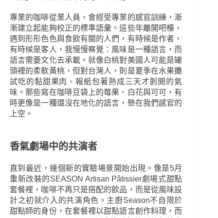
專業的咖啡從業人員，會經受專業的感官訓練，漸
漸建立起能夠校正的標準語彙。這些年離開吧檯，
遇到形形色色與食飲有關的人們，有時候是作者，
有時候是客人，我慢慢察覺：風味是一種語言，而
語言需要文化去承載。就像白桃對美國人可能是罐
頭裡的柔軟黃桃，但對台灣人，則是夏季在水果攤
試吃的黏甜果肉、報紙包著熟成三天才剝開的氣
味。那些寫在咖啡豆袋上的莓果、白花與可可，有
時更像是一種還沒在地化的語言，懸在我們感官的
上空。
香氣劇場中的共演者
直到最近，幾個新的實驗場景開始出現。像是5月
重新改裝的SEASON Artisan Pâtissier劇場式甜點
套餐裡，咖啡不再只是搭配的飲品，而是從風味設
計之初就介入的共演角色。主廚Season不自限於
甜點師的身份，在套餐裡以甜點語言創作料理，而