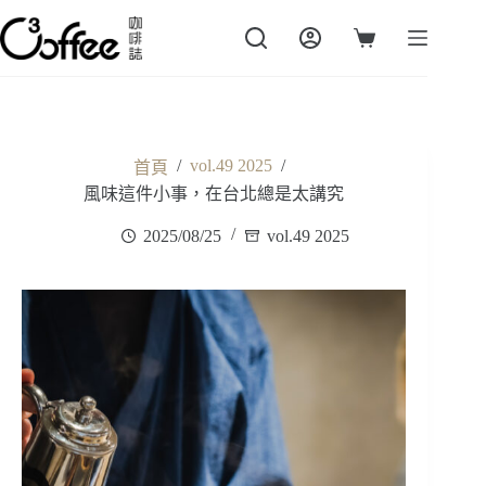
跳
至
購
主
物
要
車
內
容
/
vol.49 2025
/
首頁
風味這件小事，在台北總是太講究
2025/08/25
vol.49 2025