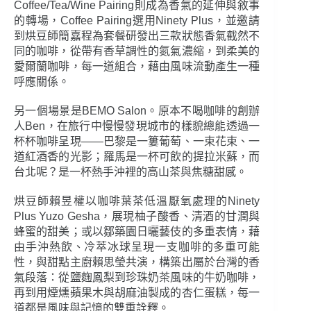
Coffee/Tea/Wine Pairing則成為香氣的延伸與敘事
的轉場，Coffee Pairing選用Ninety Plus，並邀請
到烘豆師簡嘉程為套餐研發出三款狀態香氣截然不
同的咖啡，從帶有香草調性的氮氣濃縮，到柔美的
愛爾蘭咖啡，每一道組合，藉由風味流動產生一種
呼應關係。
另一個場景是BEMO Salon。原本不喝咖啡的創辦
人Ben，在旅行中慢慢發現城市的樣貌總能透過一
杯杯咖啡呈現——巴黎是一簍葡萄、一束花束、一
道紅酒香的光影；羅馬是一杯可飲的提拉米蘇，而
台北呢？是一杯熱手沖裡的高山茶與焦糖甜感。
烘豆師賴昱權以咖啡葉茶低溫厭氧處理的Ninety
Plus Yuzo Gesha，展現柚子酸香、清酒的甘潤與
蜂蜜的甜美；或以鄒築園日曬藝伎的多重表情，藉
由手沖熱飲、冷萃冰球呈現一支咖啡的多重可能
性，與甜點主廚賴思瑩共演，構築出屬於台灣的香
氣段落：從鹽麴鳳梨到珍珠奶茶風味的牛奶咖啡，
再到用煙燻蘋果木與胡麻油製成的杏仁蛋糕，每一
道都是風味與記憶的雙重詮釋。