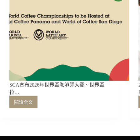
SCA宣布2026年世界盃咖啡師大賽、世界盃
拉…
閱讀全文
SCA
宣
布
2026
年
世