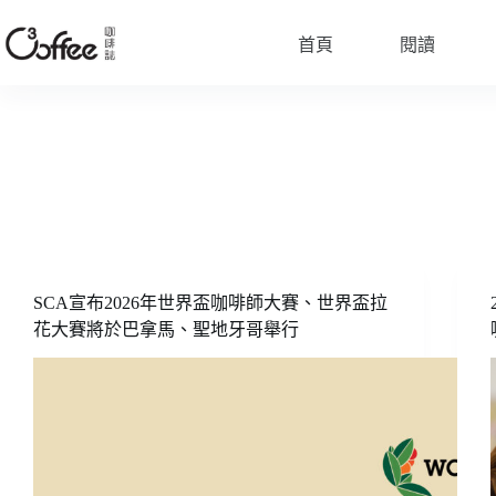
跳
至
首頁
閱讀
主
要
內
容
SCA宣布2026年世界盃咖啡師大賽、世界盃拉
花大賽將於巴拿馬、聖地牙哥舉行