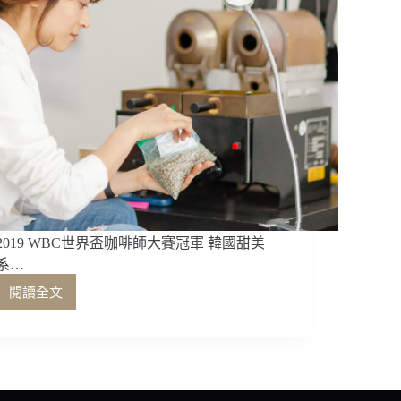
2019 WBC世界盃咖啡師大賽冠軍 韓國甜美
系…
閱讀全文
2019
WBC
世
界
盃
咖