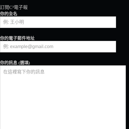
界
訂閱C³電子報
盃
你的全名
咖
啡
師
大
你的電子郵件地址
賽、
世
界
盃
你的訊息 (選填)
拉
花
大
賽
將
於
巴
拿
馬、
聖
地