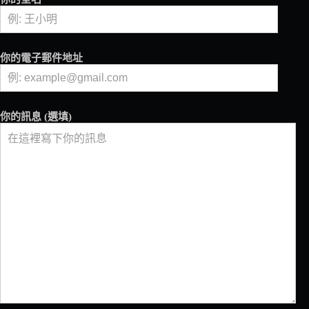
BEAR
聯
名
限
你的電子郵件地址
定
咖
啡、
周
你的訊息 (選填)
邊、
餐
飲
全
新
登
場