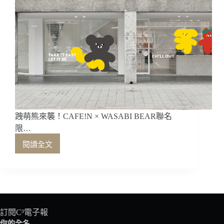
跩萌熊來襲！CAFE!N × WASABI BEAR聯名
限…
閱讀全文
跩
萌
熊
來
襲！
CAFE!N
×
訂閱C³電子報
WASABI
你的全名