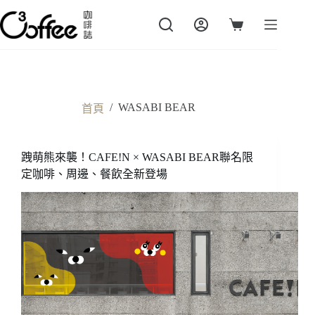
跳
至
購
主
物
要
車
內
容
/
WASABI BEAR
首頁
跩萌熊來襲！CAFE!N × WASABI BEAR聯名限
定咖啡、周邊、餐飲全新登場